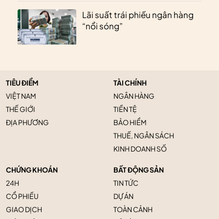
Lãi suất trái phiếu ngân hàng
“nổi sóng”
TIÊU ĐIỂM
TÀI CHÍNH
VIỆT NAM
NGÂN HÀNG
THẾ GIỚI
TIỀN TỆ
ĐỊA PHƯƠNG
BẢO HIỂM
THUẾ, NGÂN SÁCH
KINH DOANH SỐ
CHỨNG KHOÁN
BẤT ĐỘNG SẢN
24H
TIN TỨC
CỔ PHIẾU
DỰ ÁN
GIAO DỊCH
TOÀN CẢNH