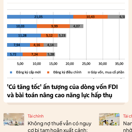
'Cú tăng tốc' ấn tượng của dòng vốn FDI
và bài toán nâng cao năng lực hấp thụ
Tài chính
Tài c
Không nợ thuế vẫn có nguy
Nam
cơ bị tạm hoãn xuất cảnh:
nhờ