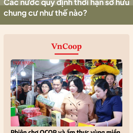
Các nước quy định thời hạn sở hữu
chung cư như thế nào?
VnCoop
Phiên chợ OCOP và ẩm thực vùng miền