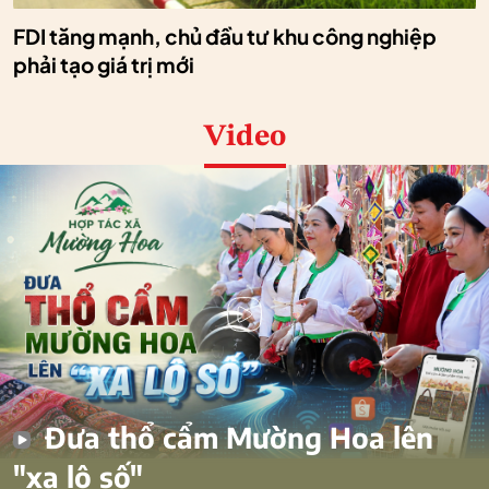
FDI tăng mạnh, chủ đầu tư khu công nghiệp
phải tạo giá trị mới
Video
Đưa thổ cẩm Mường Hoa lên
"xa lộ số"