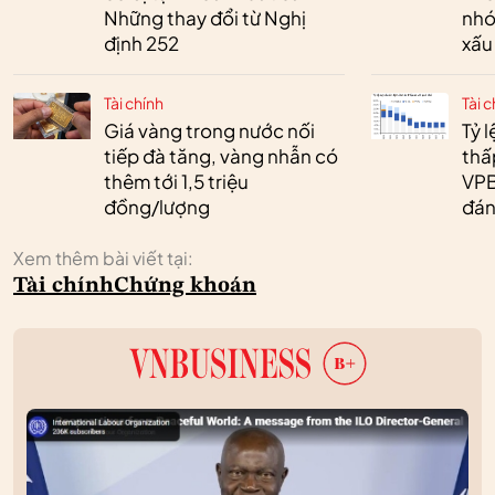
Những thay đổi từ Nghị
nhó
định 252
xấu
Tài chính
Tài c
Giá vàng trong nước nối
Tỷ 
tiếp đà tăng, vàng nhẫn có
thấ
thêm tới 1,5 triệu
VPB
đồng/lượng
đán
Xem thêm bài viết tại:
Tài chính
Chứng khoán