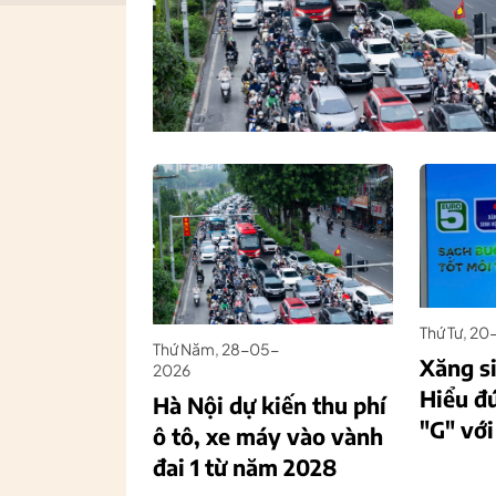
Thứ Tư, 2
Thứ Năm, 28-05-
Xăng s
2026
Hiểu đ
Hà Nội dự kiến thu phí
"G" với
ô tô, xe máy vào vành
đai 1 từ năm 2028