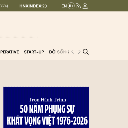
INDEX:
293.44
UPCOMINDEX:
126.99
+ 0.25 (+0.09%)
+ 0.29 (+0.
PERATIVE
START-UP
ĐỜI SỐNG
PODCAST
VNCOOP