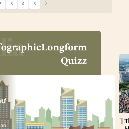
2
3
4
5
fographic
Longform
Quizz
i
hư
1
T
ban
k