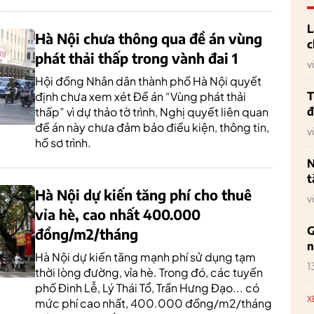
L
Hà Nội chưa thông qua đề án vùng
c
phát thải thấp trong vành đai 1
v
Hội đồng Nhân dân thành phố Hà Nội quyết
định chưa xem xét Đề án “Vùng phát thải
T
thấp” vì dự thảo tờ trình, Nghị quyết liên quan
đ
đề án này chưa đảm bảo điều kiện, thông tin,
v
hồ sơ trình.
N
t
Hà Nội dự kiến tăng phí cho thuê
v
vỉa hè, cao nhất 400.000
G
đồng/m2/tháng
n
Hà Nội dự kiến tăng mạnh phí sử dụng tạm
1
thời lòng đường, vỉa hè. Trong đó, các tuyến
phố Đinh Lễ, Lý Thái Tổ, Trần Hưng Đạo... có
X
mức phí cao nhất, 400.000 đồng/m2/tháng