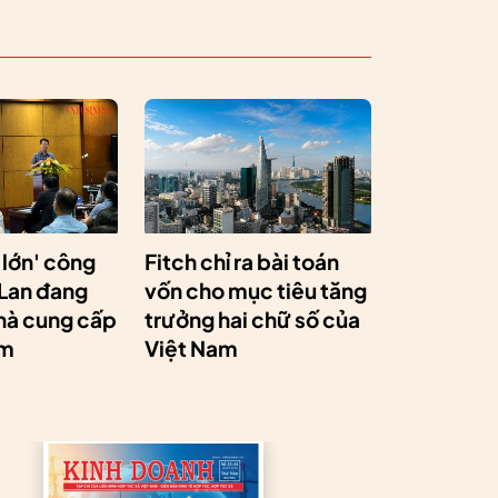
 lớn' công
Fitch chỉ ra bài toán
 Lan đang
vốn cho mục tiêu tăng
hà cung cấp
trưởng hai chữ số của
am
Việt Nam