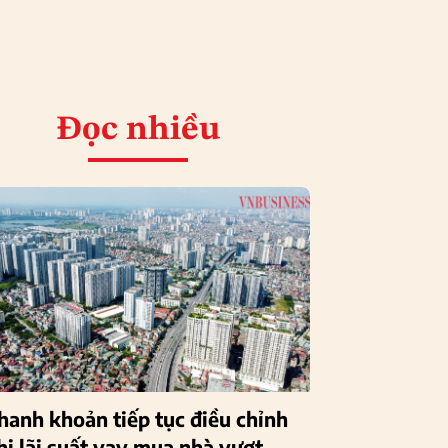
Đọc nhiều
hanh khoản tiếp tục điều chỉnh
hi lãi suất vay mua nhà vượt