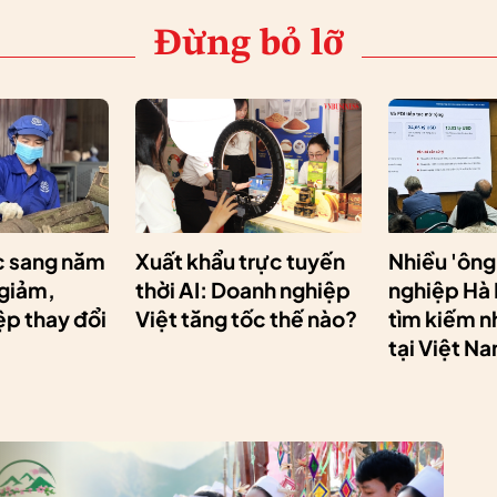
Đừng bỏ lỡ
 sang năm
Xuất khẩu trực tuyến
Nhiều 'ông
 giảm,
thời AI: Doanh nghiệp
nghiệp Hà
p thay đổi
Việt tăng tốc thế nào?
tìm kiếm n
tại Việt N