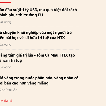
ần đầu vượt 1 tỷ USD, rau quả Việt đổi cách
hinh phục thị trường EU
ừa xong
ừ chuyện khởi nghiệp của một người trẻ
ến bài học về sở hữu trí tuệ của HTX
ừa xong
âng tầm giá trị lúa - tôm Cà Mau, HTX tạo
ài sản trí tuệ
ừa xong
iá vàng trong nước phân hóa, vàng nhẫn có
ơi bán cao hơn vàng miếng
3 phút trước
EM TẤT CẢ