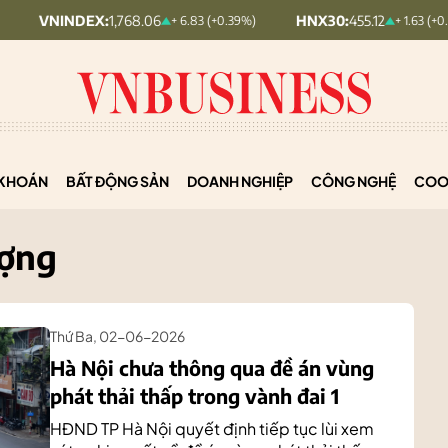
:
1,768.06
HNX30:
455.12
HNX
+ 6.83 (+0.39%)
+ 1.63 (+0.36%)
KHOÁN
BẤT ĐỘNG SẢN
DOANH NGHIỆP
CÔNG NGHỆ
COO
ượng
Thứ Ba, 02-06-2026
Hà Nội chưa thông qua đề án vùng
phát thải thấp trong vành đai 1
HĐND TP Hà Nội quyết định tiếp tục lùi xem