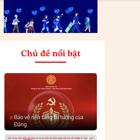
Chủ đề nổi bật
Bảo vệ nền tảng tư tưởng của
#
Đảng