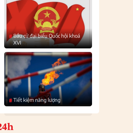
Bầu cử đại biểu Quốc hội khoá
#
XVI
Tiết kiệm năng lượng
#
24h