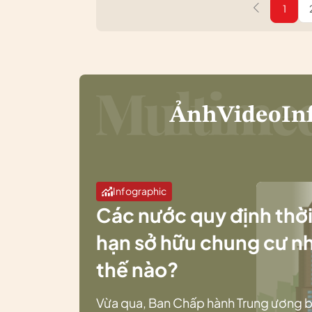
1
Ảnh
Video
In
Infographic
Các nước quy định thờ
hạn sở hữu chung cư n
thế nào?
Vừa qua, Ban Chấp hành Trung ương 