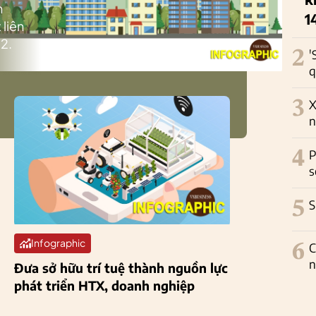
h
1
 liên
2.
2
'
q
3
X
n
4
P
s
5
S
Infographic
6
C
n
Đưa sở hữu trí tuệ thành nguồn lực
phát triển HTX, doanh nghiệp