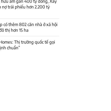
ở hữu âm gần 400 tỷ đồng, Xây
 nợ trái phiếu hơn 2.200 tỷ
 có thêm 802 căn nhà ở xã hội
đô thị hơn 15 ha
Homes: Thị trường quốc tế gọi
ịnh chuẩn”