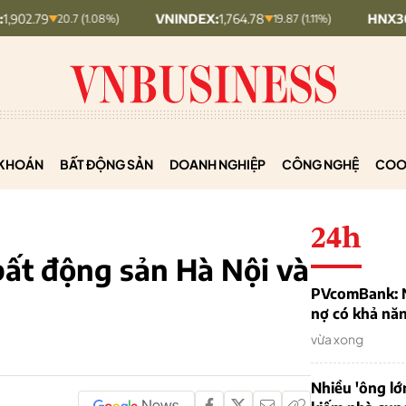
VNINDEX:
1,764.78
HNX30:
453.19
20.7 (1.08%)
19.87 (1.11%)
KHOÁN
BẤT ĐỘNG SẢN
DOANH NGHIỆP
CÔNG NGHỆ
COO
24h
 bất động sản Hà Nội và
PVcomBank: Nh
nợ có khả nă
vừa xong
Nhiều 'ông lớ