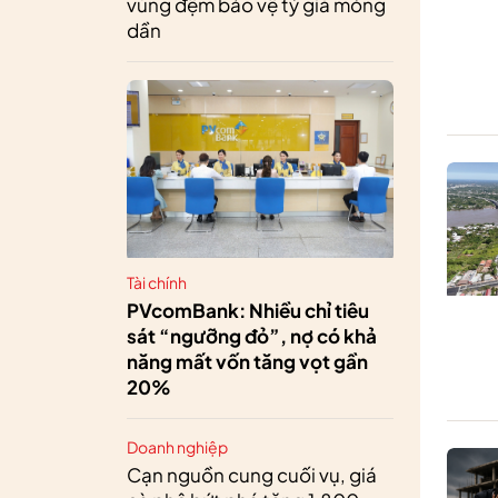
vùng đệm bảo vệ tỷ giá mỏng
dần
Tài chính
PVcomBank: Nhiều chỉ tiêu
sát “ngưỡng đỏ”, nợ có khả
năng mất vốn tăng vọt gần
20%
Doanh nghiệp
Cạn nguồn cung cuối vụ, giá