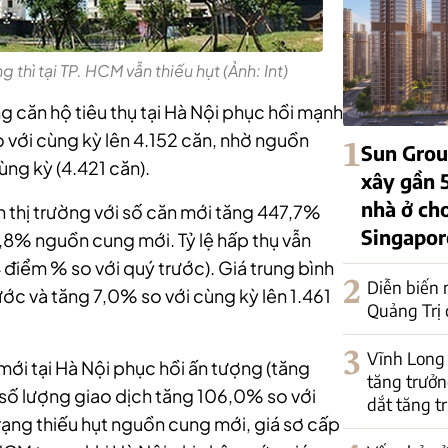
 thì tại TP. HCM vẫn thiếu hụt (Ảnh: Int)
g căn hộ tiêu thụ tại Hà Nội phục hồi mạnh
 với cùng kỳ lên 4.152 căn, nhờ nguồn
1
Sun Grou
ng kỳ (4.421 căn).
xây gần 5
nhà ở ch
h thị trường với số căn mới tăng 447,7%
Singapor
9,8% nguồn cung mới. Tỷ lệ hấp thụ vẫn
 điểm % so với quý trước). Giá trung bình
2
Diễn biến 
ớc và tăng 7,0% so với cùng kỳ lên 1.461
Quảng Trị 
3
Vĩnh Long 
ới tại Hà Nội phục hồi ấn tượng (tăng
tăng trưởng
 số lượng giao dịch tăng 106,0% so với
dắt tăng t
rạng thiếu hụt nguồn cung mới, giá sơ cấp