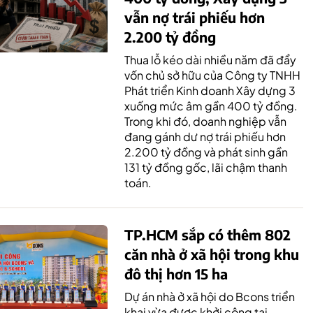
vẫn nợ trái phiếu hơn
2.200 tỷ đồng
Thua lỗ kéo dài nhiều năm đã đẩy
vốn chủ sở hữu của Công ty TNHH
Phát triển Kinh doanh Xây dựng 3
xuống mức âm gần 400 tỷ đồng.
Trong khi đó, doanh nghiệp vẫn
đang gánh dư nợ trái phiếu hơn
2.200 tỷ đồng và phát sinh gần
131 tỷ đồng gốc, lãi chậm thanh
toán.
TP.HCM sắp có thêm 802
căn nhà ở xã hội trong khu
đô thị hơn 15 ha
Dự án nhà ở xã hội do Bcons triển
khai vừa được khởi công tại