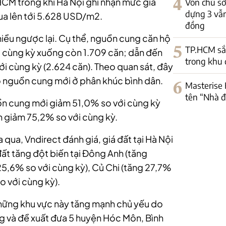
 HCM trong khi Hà Nội ghi nhận mức giá
4
Vốn chủ s
dựng 3 vẫn
ua lên tới 5.628 USD/m2.
đồng
chiều ngược lại. Cụ thể, nguồn cung căn hộ
5
TP.HCM sắp
i cùng kỳ xuống còn 1.709 căn; dẫn đến
trong khu 
ới cùng kỳ (2.624 căn). Theo quan sát, đây
có nguồn cung mới ở phân khúc bình dân.
6
Masterise 
tên “Nhà đ
n cung mới giảm 51,0% so với cùng kỳ
h giảm 75,2% so với cùng kỳ.
 qua, Vndirect đánh giá, giá đất tại Hà Nội
đất tăng đột biến tại Đông Anh (tăng
 25,6% so với cùng kỳ), Củ Chi (tăng 27,7%
o với cùng kỳ).
những khu vực này tăng mạnh chủ yếu do
 và đề xuất đưa 5 huyện Hóc Môn, Bình