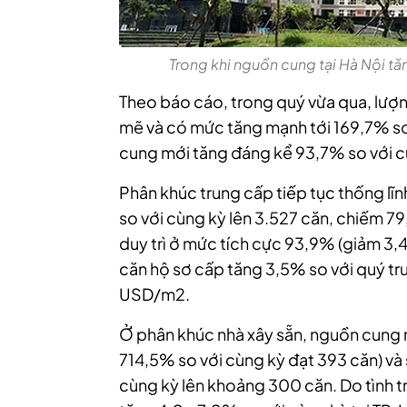
Trong khi nguồn cung tại Hà Nội tăng
Theo báo cáo, trong quý vừa qua, lượn
mẽ và có mức tăng mạnh tới 169,7% so
cung mới tăng đáng kể 93,7% so với cù
Phân khúc trung cấp tiếp tục thống lĩn
so với cùng kỳ lên 3.527 căn, chiếm 7
duy trì ở mức tích cực 93,9% (giảm 3,4
căn hộ sơ cấp tăng 3,5% so với quý trư
USD/m2.
Ở phân khúc nhà xây sẵn, nguồn cung m
714,5% so với cùng kỳ đạt 393 căn) và
cùng kỳ lên khoảng 300 căn. Do tình t