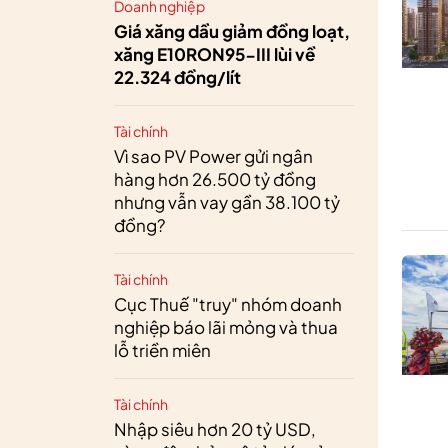
Doanh nghiệp
Giá xăng dầu giảm đồng loạt,
xăng E10RON95-III lùi về
22.324 đồng/lít
Tài chính
Vì sao PV Power gửi ngân
hàng hơn 26.500 tỷ đồng
nhưng vẫn vay gần 38.100 tỷ
đồng?
Tài chính
Cục Thuế "truy" nhóm doanh
nghiệp báo lãi mỏng và thua
lỗ triền miên
Tài chính
Nhập siêu hơn 20 tỷ USD,