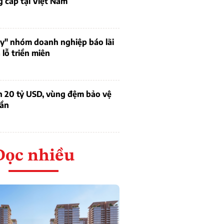
 cấp tại Việt Nam
uy" nhóm doanh nghiệp báo lãi
lỗ triền miên
n 20 tỷ USD, vùng đệm bảo vệ
dần
Đọc nhiều