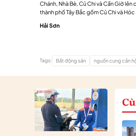
Chánh, Nhà Bè, Củ Chi và Cần Giờ lên 
thành phố Tây Bắc gồm Củ Chi và Hóc
Hải Sơn
Tags:
Bất động sản
nguồn cung căn hộ
Cù