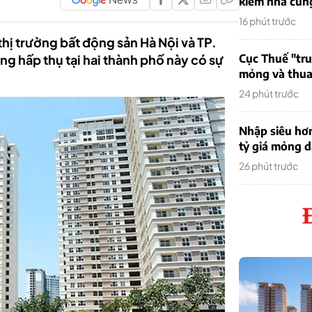
kiếm nhà cung
16 phút trước
thị trường bất động sản Hà Nội và TP.
g hấp thụ tại hai thành phố này có sự
Cục Thuế "tr
mỏng và thua 
24 phút trước
Nhập siêu hơ
tỷ giá mỏng 
26 phút trước