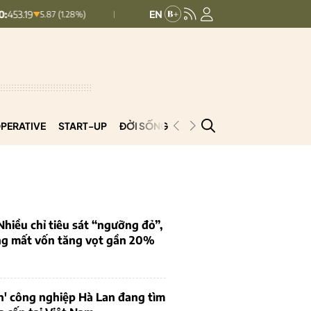
HNXINDEX:
292.64
UPCOMINDEX:
127
5.87 (1.28%)
8.56 (2.84%)
PERATIVE
START-UP
ĐỜI SỐNG
PODCAST
VNCOOP
iều chỉ tiêu sát “ngưỡng đỏ”,
ng mất vốn tăng vọt gần 20%
n' công nghiệp Hà Lan đang tìm