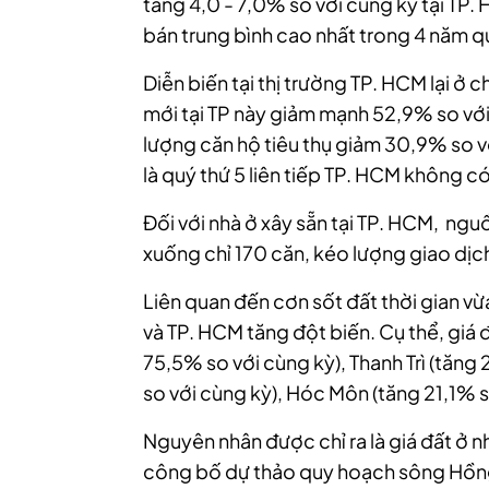
tăng 4,0 - 7,0% so với cùng kỳ tại TP.
bán trung bình cao nhất trong 4 năm q
Diễn biến tại thị trường TP. HCM lại ở 
mới tại TP này giảm mạnh 52,9% so vớ
lượng căn hộ tiêu thụ giảm 30,9% so v
là quý thứ 5 liên tiếp TP. HCM không 
Đối với nhà ở xây sẵn tại
TP. HCM,
nguồ
xuống chỉ 170 căn, kéo lượng giao dịc
Liên quan đến cơn sốt đất thời gian vừa
và TP. HCM tăng đột biến. Cụ thể, giá 
75,5% so với cùng kỳ), Thanh Trì (tăng
so với cùng kỳ), Hóc Môn (tăng 21,1% s
Nguyên nhân được chỉ ra là giá đất ở 
công bố dự thảo quy hoạch sông Hồng