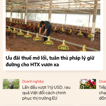
Ưu đãi thuế mở lối, tuân thủ pháp lý giữ
đường cho HTX vươn xa
Doanh nghiệp
Doa
Lần đầu vượt 1 tỷ USD, rau
Tiế
quả Việt đổi cách chinh
chạ
phục thị trường EU
đồn