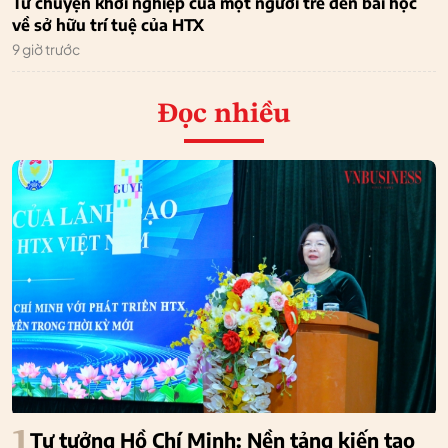
Từ chuyện khởi nghiệp của một người trẻ đến bài học
về sở hữu trí tuệ của HTX
9 giờ trước
Đọc nhiều
1
Tư tưởng Hồ Chí Minh: Nền tảng kiến tạo