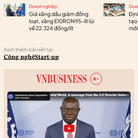
Doanh nghiệp
Doa
Giá xăng dầu giảm đồng
Định
loạt, xăng E10RON95-III lùi
tạo
về 22.324 đồng/lít
mới
Xem thêm bài viết tại:
Công nghệ
Start-up