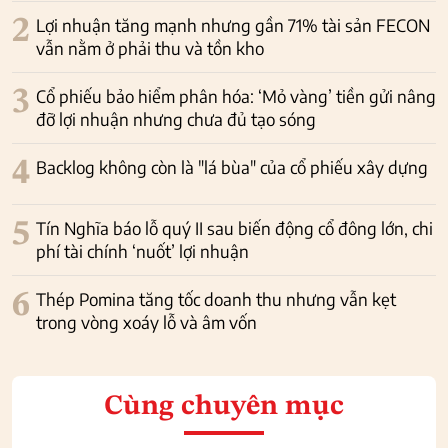
2
Lợi nhuận tăng mạnh nhưng gần 71% tài sản FECON
vẫn nằm ở phải thu và tồn kho
3
Cổ phiếu bảo hiểm phân hóa: ‘Mỏ vàng’ tiền gửi nâng
đỡ lợi nhuận nhưng chưa đủ tạo sóng
4
Backlog không còn là "lá bùa" của cổ phiếu xây dựng
5
Tín Nghĩa báo lỗ quý II sau biến động cổ đông lớn, chi
phí tài chính ‘nuốt’ lợi nhuận
6
Thép Pomina tăng tốc doanh thu nhưng vẫn kẹt
trong vòng xoáy lỗ và âm vốn
Cùng chuyên mục