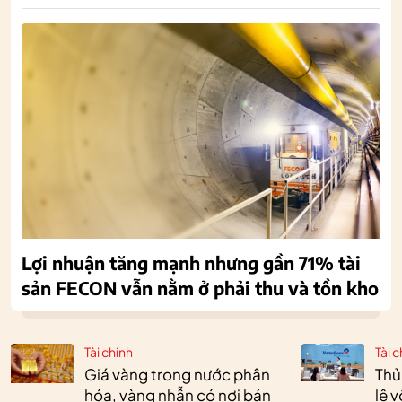
Lợi nhuận tăng mạnh nhưng gần 71% tài
sản FECON vẫn nằm ở phải thu và tồn kho
Tài chính
Tài c
Giá vàng trong nước phân
Thủ
hóa, vàng nhẫn có nơi bán
lệ 