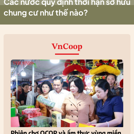
Các nước quy định thời hạn sở hữu
chung cư như thế nào?
VnCoop
Phiên chợ OCOP và ẩm thực vùng miền