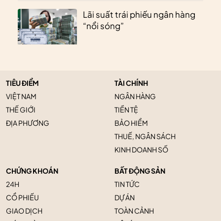
Lãi suất trái phiếu ngân hàng
“nổi sóng”
TIÊU ĐIỂM
TÀI CHÍNH
VIỆT NAM
NGÂN HÀNG
THẾ GIỚI
TIỀN TỆ
ĐỊA PHƯƠNG
BẢO HIỂM
THUẾ, NGÂN SÁCH
KINH DOANH SỐ
CHỨNG KHOÁN
BẤT ĐỘNG SẢN
24H
TIN TỨC
CỔ PHIẾU
DỰ ÁN
GIAO DỊCH
TOÀN CẢNH