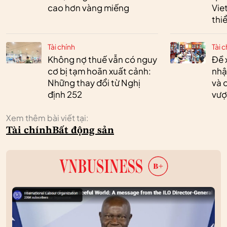
cao hơn vàng miếng
Vie
thi
Tài chính
Tài c
Không nợ thuế vẫn có nguy
Đề 
cơ bị tạm hoãn xuất cảnh:
nhậ
Những thay đổi từ Nghị
và 
định 252
vượ
Xem thêm bài viết tại:
Tài chính
Bất động sản