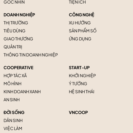
GÓC NHÌN
TIỆN ÍCH
DOANH NGHIỆP
CÔNG NGHỆ
THỊ TRƯỜNG
XU HƯỚNG
TIÊU DÙNG
SẢN PHẨM SỐ
GIAO THƯƠNG
ỨNG DỤNG
QUẢN TRỊ
THÔNG TIN DOANH NGHIỆP
COOPERATIVE
START-UP
HỢP TÁC XÃ
KHỞI NGHIỆP
MÔ HÌNH
Ý TƯỞNG
KINH DOANH XANH
HỆ SINH THÁI
AN SINH
ĐỜI SỐNG
VNCOOP
DÂN SINH
VIỆC LÀM