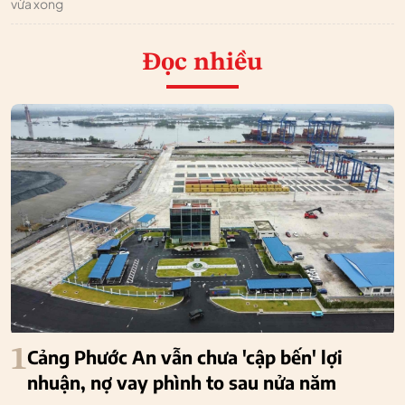
vừa xong
Đọc nhiều
1
Cảng Phước An vẫn chưa 'cập bến' lợi
nhuận, nợ vay phình to sau nửa năm