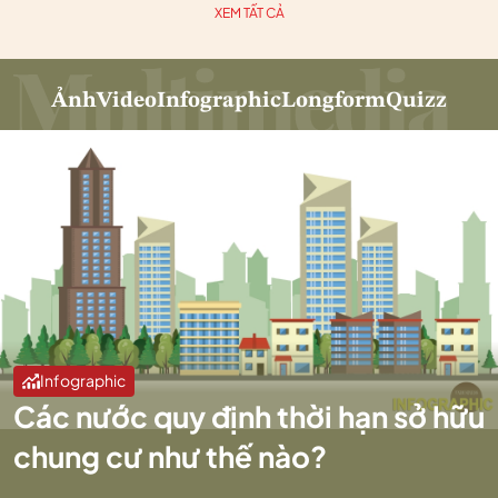
XEM TẤT CẢ
Ảnh
Video
Infographic
Longform
Quizz
Infographic
Các nước quy định thời hạn sở hữu
chung cư như thế nào?