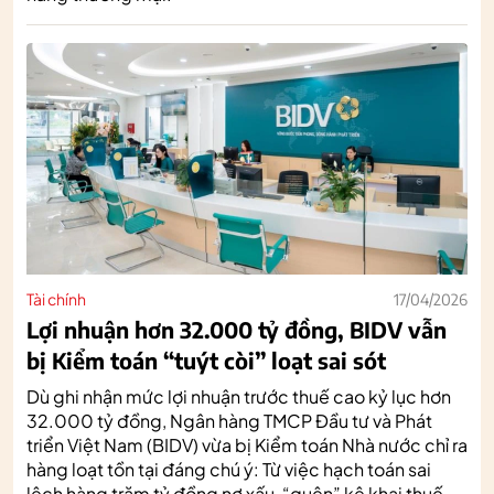
Tài chính
17/04/2026
Lợi nhuận hơn 32.000 tỷ đồng, BIDV vẫn
bị Kiểm toán “tuýt còi” loạt sai sót
Dù ghi nhận mức lợi nhuận trước thuế cao kỷ lục hơn
32.000 tỷ đồng, Ngân hàng TMCP Đầu tư và Phát
triển Việt Nam (BIDV) vừa bị Kiểm toán Nhà nước chỉ ra
hàng loạt tồn tại đáng chú ý: Từ việc hạch toán sai
lệch hàng trăm tỷ đồng nợ xấu, “quên” kê khai thuế