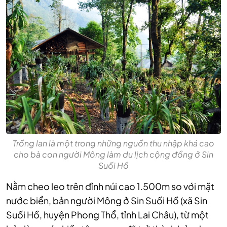
Trồng lan là một trong những nguồn thu nhập khá cao
cho bà con người Mông làm du lịch cộng đồng ở Sin
Suối Hồ
Nằm cheo leo trên đỉnh núi cao 1.500m so với mặt
nước biển, bản người Mông ở Sin Suối Hồ (xã Sin
Suối Hồ, huyện Phong Thổ, tỉnh Lai Châu), từ một