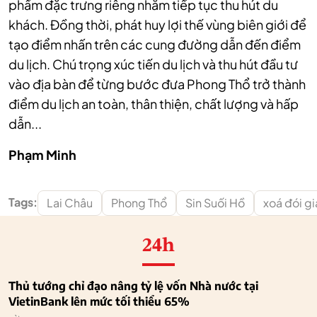
phẩm đặc trưng riêng nhằm tiếp tục thu hút du
khách. Đồng thời, phát huy lợi thế vùng biên giới để
tạo điểm nhấn trên các cung đường dẫn đến điểm
du lịch. Chú trọng xúc tiến du lịch và thu hút đầu tư
vào địa bàn để từng bước đưa Phong Thổ trở thành
điểm du lịch an toàn, thân thiện, chất lượng và hấp
dẫn.
..
Phạm Minh
Tags:
Lai Châu
Phong Thổ
Sin Suối Hồ
xoá đói g
24h
Thủ tướng chỉ đạo nâng tỷ lệ vốn Nhà nước tại
VietinBank lên mức tối thiểu 65%