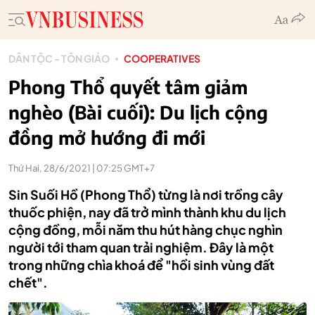
DÂN TỘC - TÔN GIÁO
COOPERATIVES
Phong Thổ quyết tâm giảm
nghèo (Bài cuối): Du lịch cộng
đồng mở hướng đi mới
Thứ Hai, 28/6/2021 | 07:25 GMT+7
Sin Suối Hồ (Phong Thổ) từng là nơi trồng cây
thuốc phiện, nay đã trở mình thành khu du lịch
cộng đồng, mỗi năm thu hút hàng chục nghìn
người tới tham quan trải nghiệm. Đây là một
trong những chìa khoá để "hồi sinh vùng đất
chết".