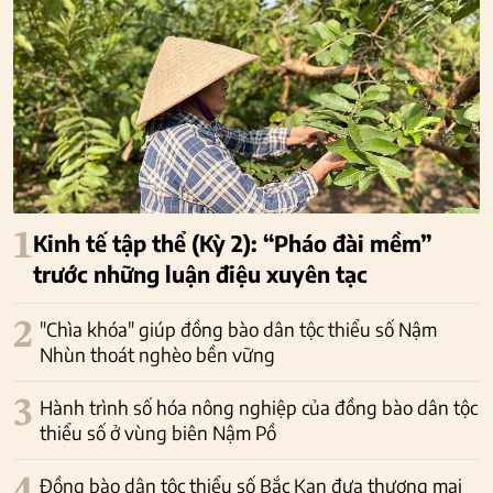
1
Kinh tế tập thể (Kỳ 2): “Pháo đài mềm”
trước những luận điệu xuyên tạc
2
"Chìa khóa" giúp đồng bào dân tộc thiểu số Nậm
Nhùn thoát nghèo bền vững
3
Hành trình số hóa nông nghiệp của đồng bào dân tộc
thiểu số ở vùng biên Nậm Pồ
4
Đồng bào dân tộc thiểu số Bắc Kạn đưa thương mại