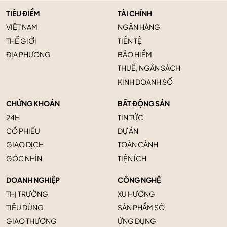
TIÊU ĐIỂM
TÀI CHÍNH
VIỆT NAM
NGÂN HÀNG
THẾ GIỚI
TIỀN TỆ
ĐỊA PHƯƠNG
BẢO HIỂM
THUẾ, NGÂN SÁCH
KINH DOANH SỐ
CHỨNG KHOÁN
BẤT ĐỘNG SẢN
24H
TIN TỨC
CỔ PHIẾU
DỰ ÁN
GIAO DỊCH
TOÀN CẢNH
GÓC NHÌN
TIỆN ÍCH
DOANH NGHIỆP
CÔNG NGHỆ
THỊ TRƯỜNG
XU HƯỚNG
TIÊU DÙNG
SẢN PHẨM SỐ
GIAO THƯƠNG
ỨNG DỤNG