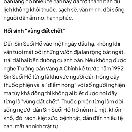
bản làng có nhiều tệ nạn nay đã trở thành bản du
lịch không khói thuốc, sạch sẽ, văn minh, đời sống
người dân ấm no, hạnh phúc.
Hồi sinh "vùng đất chết"
Đến Sin Suối Hồ vào một ngày đầu hạ, không khí
vẫn tươi mát bởi những vườn địa lan rộng bát ngát,
trải dài hai bên đường quanh bản. Nếu không được
nghe Trưởng bản Vàng A Chỉnh kể trước năm 1992
Sin Suối Hồ từng là khu vực người dân trồng cây
thuốc phiện và là “điểm nóng” với số người nghiện
ma túy khá đông thì không ai biết được nơi đây
từng là "vùng đất chết".
Thuốc phiện từng làm đời
sống người dân Sin Suối Hồ trở nên mù mịt, khốn
khổ, đói rách, kiệt sức, bệnh tật, dẫn đến nhiều tệ
nạn, mất an ninh trật tự.