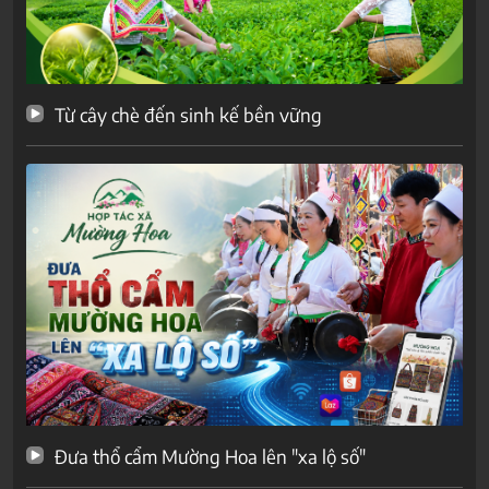
Từ cây chè đến sinh kế bền vững
Đưa thổ cẩm Mường Hoa lên "xa lộ số"