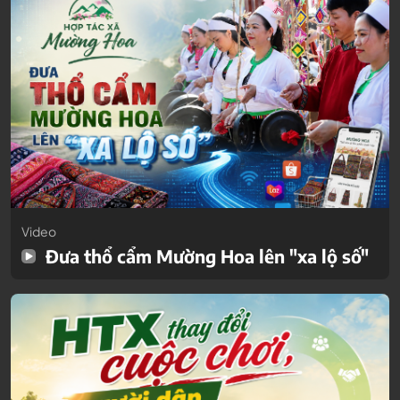
Video
Đưa thổ cẩm Mường Hoa lên "xa lộ số"