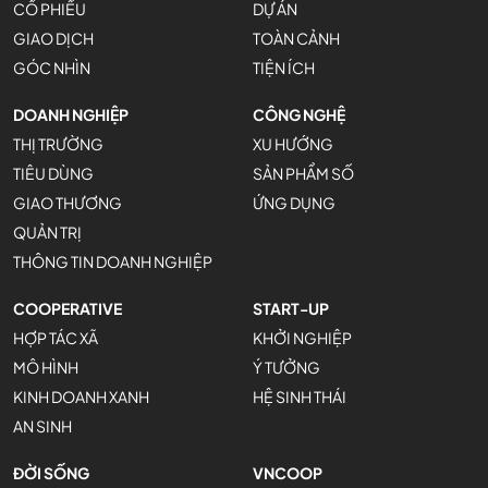
CỔ PHIẾU
DỰ ÁN
GIAO DỊCH
TOÀN CẢNH
GÓC NHÌN
TIỆN ÍCH
DOANH NGHIỆP
CÔNG NGHỆ
THỊ TRƯỜNG
XU HƯỚNG
TIÊU DÙNG
SẢN PHẨM SỐ
GIAO THƯƠNG
ỨNG DỤNG
QUẢN TRỊ
THÔNG TIN DOANH NGHIỆP
COOPERATIVE
START-UP
HỢP TÁC XÃ
KHỞI NGHIỆP
MÔ HÌNH
Ý TƯỞNG
KINH DOANH XANH
HỆ SINH THÁI
AN SINH
ĐỜI SỐNG
VNCOOP