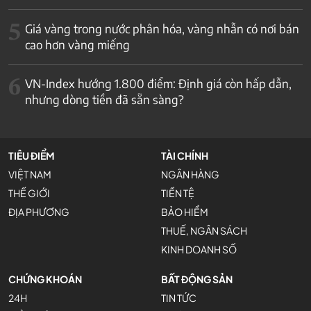
5
Giá vàng trong nước phân hóa, vàng nhẫn có nơi bán
cao hơn vàng miếng
6
VN-Index hướng 1.800 điểm: Định giá còn hấp dẫn,
nhưng dòng tiền đã sẵn sàng?
TIÊU ĐIỂM
TÀI CHÍNH
VIỆT NAM
NGÂN HÀNG
THẾ GIỚI
TIỀN TỆ
ĐỊA PHƯƠNG
BẢO HIỂM
THUẾ, NGÂN SÁCH
KINH DOANH SỐ
CHỨNG KHOÁN
BẤT ĐỘNG SẢN
24H
TIN TỨC