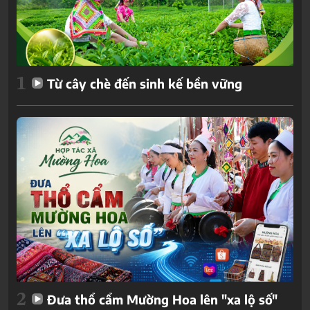
1
Từ cây chè đến sinh kế bền vững
2
Đưa thổ cẩm Mường Hoa lên "xa lộ số"