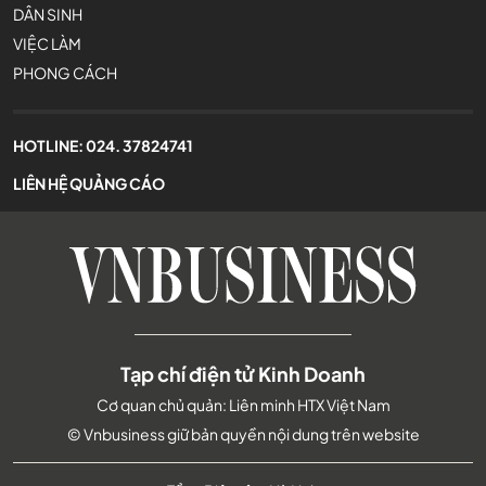
DÂN SINH
VIỆC LÀM
PHONG CÁCH
HOTLINE:
024. 37824741
LIÊN HỆ QUẢNG CÁO
Tạp chí điện tử Kinh Doanh
Cơ quan chủ quản: Liên minh HTX Việt Nam
© Vnbusiness giữ bản quyền nội dung trên website