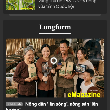
Vùng Thủ đô 288.200 tỷ đồng
vừa trình Quốc hội
Longform
Nông dân ‘lên sóng’, nông sản ‘lên
LONGFORM
hương’