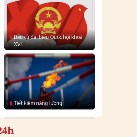
Bầu cử đại biểu Quốc hội khoá
#
XVI
Tiết kiệm năng lượng
#
24h