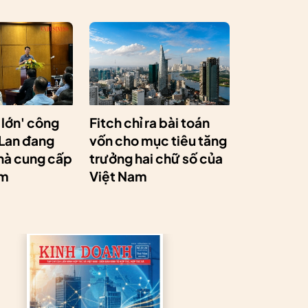
 lớn' công
Fitch chỉ ra bài toán
 Lan đang
vốn cho mục tiêu tăng
hà cung cấp
trưởng hai chữ số của
am
Việt Nam