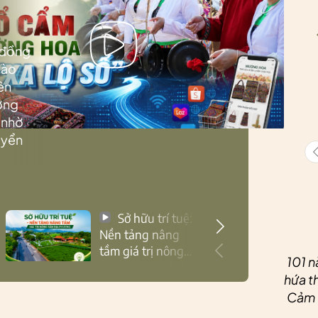
 đồng
Lào
ên
ướng
 nhờ
uyển
Sở hữu trí tuệ:
Nền tảng nâng
tầm giá trị nông
101 n
sản Thái Nguyên
hứa th
Cảm ơ