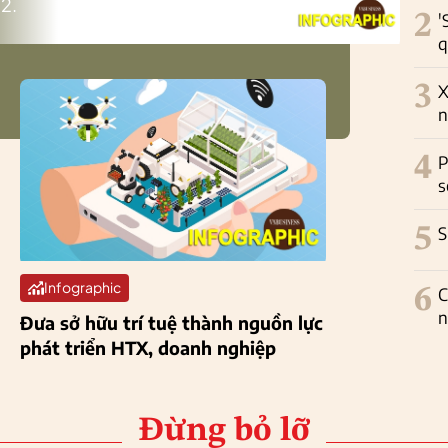
2.
2
'
q
3
X
n
4
P
s
5
S
Infographic
6
C
n
Đưa sở hữu trí tuệ thành nguồn lực
phát triển HTX, doanh nghiệp
Đừng bỏ lỡ