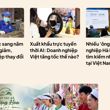
 sang năm
Xuất khẩu trực tuyến
Nhiều 'ông
 giảm,
thời AI: Doanh nghiệp
nghiệp Hà
p thay đổi
Việt tăng tốc thế nào?
tìm kiếm n
tại Việt N
 Hoa