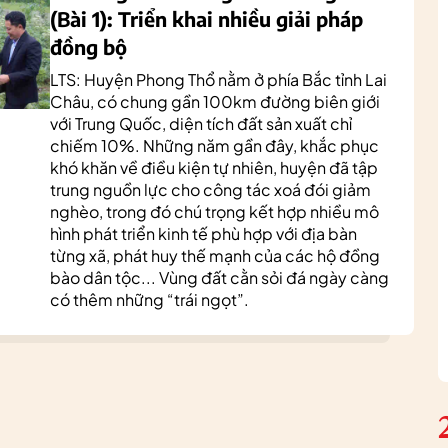
(Bài 1): Triển khai nhiều giải pháp
đồng bộ
LTS: Huyện Phong Thổ nằm ở phía Bắc tỉnh Lai
Châu, có chung gần 100km đường biên giới
với Trung Quốc, diện tích đất sản xuất chỉ
chiếm 10%. Những năm gần đây, khắc phục
khó khăn về điều kiện tự nhiên, huyện đã tập
trung nguồn lực cho công tác xoá đói giảm
nghèo, trong đó chú trọng kết hợp nhiều mô
hình phát triển kinh tế phù hợp với địa bàn
từng xã, phát huy thế mạnh của các hộ đồng
bào dân tộc... Vùng đất cằn sỏi đá ngày càng
có thêm những “trái ngọt”.