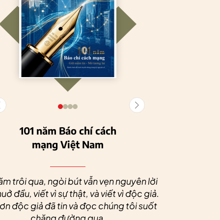
101 năm Báo chí cách
mạng Việt Nam
Tuyên Quang
HTX Nông
phát triển kinh tế
nghiệp hữu cơ
Nhân dịp 
tập thể, tạo động
Tiên Dương: Kh
Quý độc g
ăm trôi qua, ngòi bút vẫn vẹn nguyên lời
lực cho nông
nông nghiệp x
tác xã sức
uở đầu, viết vì sự thật, và viết vì độc giả.
nghiệp bền vững
tạo nên thương
dài và 
n độc giả đã tin và đọc chúng tôi suốt
hiệu
chặng đường qua.