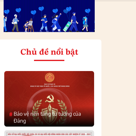
Chủ đề nổi bật
Bảo vệ nền tảng tư tưởng của
#
Đảng