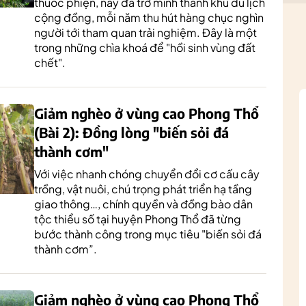
thuốc phiện, nay đã trở mình thành khu du lịch
cộng đồng, mỗi năm thu hút hàng chục nghìn
người tới tham quan trải nghiệm. Đây là một
trong những chìa khoá để "hồi sinh vùng đất
chết".
Giảm nghèo ở vùng cao Phong Thổ
(Bài 2): Đồng lòng "biến sỏi đá
thành cơm"
Với việc nhanh chóng chuyển đổi cơ cấu cây
trồng, vật nuôi, chú trọng phát triển hạ tầng
giao thông…, chính quyền và đồng bào dân
tộc thiểu số tại huyện Phong Thổ đã từng
bước thành công trong mục tiêu "biến sỏi đá
thành cơm”.
Giảm nghèo ở vùng cao Phong Thổ