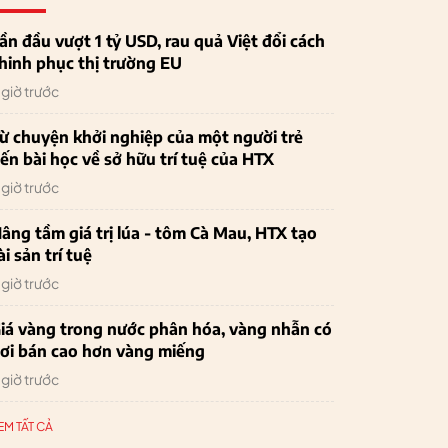
ần đầu vượt 1 tỷ USD, rau quả Việt đổi cách
hinh phục thị trường EU
 giờ trước
ừ chuyện khởi nghiệp của một người trẻ
ến bài học về sở hữu trí tuệ của HTX
 giờ trước
âng tầm giá trị lúa - tôm Cà Mau, HTX tạo
ài sản trí tuệ
 giờ trước
iá vàng trong nước phân hóa, vàng nhẫn có
ơi bán cao hơn vàng miếng
 giờ trước
EM TẤT CẢ