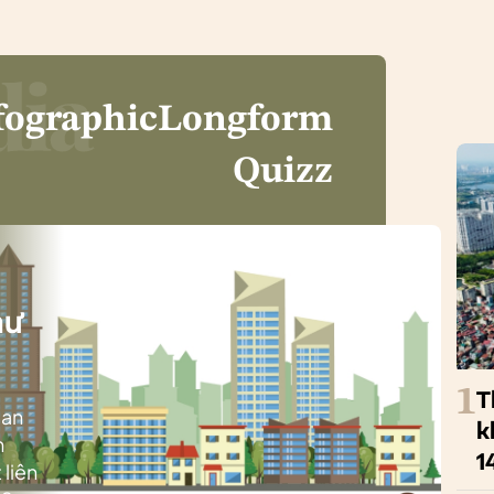
fographic
Longform
Quizz
i
hư
1
T
ban
k
h
1
 liên