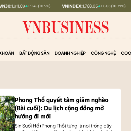
9
VNINDEX:
1,768.06
HNX30:
4
+ 9.45 (+0.5%)
+ 6.83 (+0.39%)
KHOÁN
BẤT ĐỘNG SẢN
DOANH NGHIỆP
CÔNG NGHỆ
COO
Phong Thổ quyết tâm giảm nghèo
(Bài cuối): Du lịch cộng đồng mở
hướng đi mới
Sin Suối Hồ (Phong Thổ) từng là nơi trồng cây