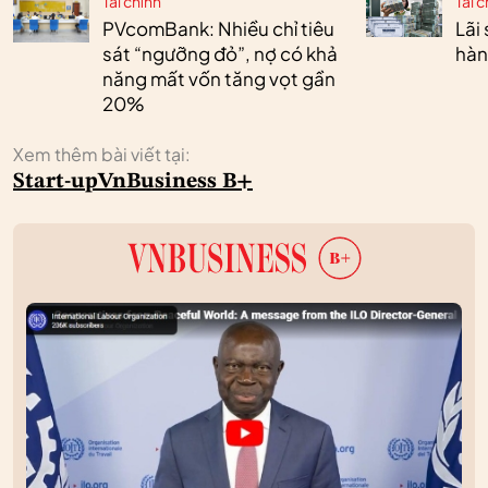
Tài chính
Tài c
PVcomBank: Nhiều chỉ tiêu
Lãi
sát “ngưỡng đỏ”, nợ có khả
hàn
năng mất vốn tăng vọt gần
20%
Xem thêm bài viết tại:
Start-up
VnBusiness B+