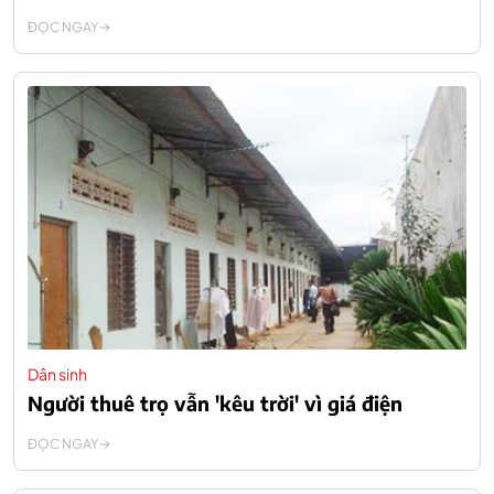
ĐỌC NGAY
Dân sinh
Người thuê trọ vẫn 'kêu trời' vì giá điện
ĐỌC NGAY