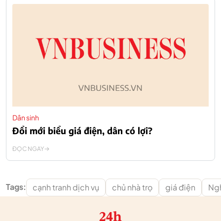
Dân sinh
Đổi mới biểu giá điện, dân có lợi?
ĐỌC NGAY
Tags:
cạnh tranh dịch vụ
chủ nhà trọ
giá điện
Ngh
24h