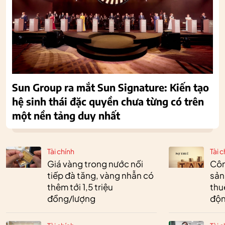
Sun Group ra mắt Sun Signature: Kiến tạo
hệ sinh thái đặc quyền chưa từng có trên
một nền tảng duy nhất
Tài chính
Tài c
Giá vàng trong nước nối
Côn
tiếp đà tăng, vàng nhẫn có
sản
thêm tới 1,5 triệu
thu
đồng/lượng
độn