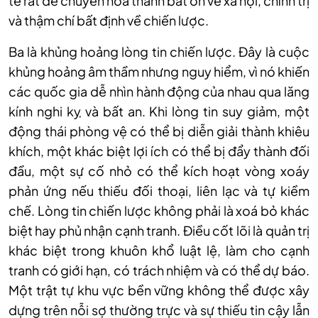
tế rất dễ chuyển hoá thành bất ổn về xã hội, chính trị
và thậm chí bất định về chiến lược.
Ba là khủng hoảng lòng tin chiến lược. Đây là cuộc
khủng hoảng âm thầm nhưng nguy hiểm, vì nó khiến
các quốc gia dễ nhìn hành động của nhau qua lăng
kính nghi kỵ và bất an. Khi lòng tin suy giảm, một
động thái phòng vệ có thể bị diễn giải thành khiêu
khích, một khác biệt lợi ích có thể bị đẩy thành đối
đầu, một sự cố nhỏ có thể kích hoạt vòng xoáy
phản ứng nếu thiếu đối thoại, liên lạc và tự kiềm
chế. Lòng tin chiến lược không phải là xoá bỏ khác
biệt hay phủ nhận cạnh tranh. Điều cốt lõi là quản trị
khác biệt trong khuôn khổ luật lệ, làm cho cạnh
tranh có giới hạn, có trách nhiệm và có thể dự báo.
Một trật tự khu vực bền vững không thể được xây
dựng trên nỗi sợ thường trực và sự thiếu tin cậy lẫn