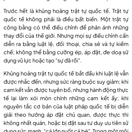
Trước hết là khủng hoảng trật tự quốc tế. Trật tự
quốc tế không phải là điều bất biến. Một trật tự
công bằng có thể điều chỉnh để phản ánh những
thay đổi của thế giới. Nhưng mọi sự điều chỉnh cần
diễn ra bằng luật lệ, đối thoại, chia sẻ và tự kiềm
chế; không thể bằng cưỡng ép, áp đặt, đe doạ sử
dụng vũ lực hoặc tạo "sự đã rồi".
Khủng hoảng trật tự quốc tế bắt đầu khi luật lệ vẫn
được nhắc đến, nhưng sức ràng buộc suy giảm; khi
cam kết vẫn được tuyên bố, nhưng hành động thực
tế lại làm xói mòn chính những cam kết ấy; khi
nguyên tắc cơ bản của luật pháp quốc tế bị diễn
giải theo hướng áp đặt chủ quan, được thực thi
không nhất quán, hoặc bị đặt sau tư duy ưu tiên sử
dụng sức mạnh, "cá lớn nuốt cá bé". Trong một môi