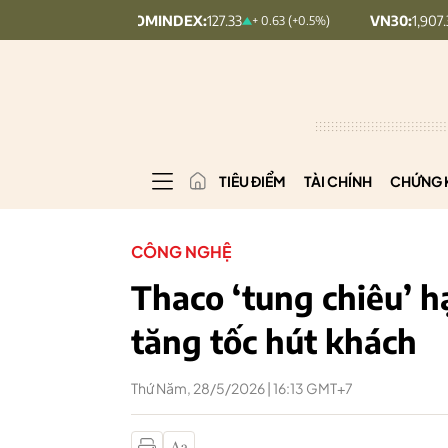
UPCOMINDEX:
127.33
VN30:
1,907.32
+ 0.63 (+0.5%)
+ 5.68 (
TIÊU ĐIỂM
TÀI CHÍNH
CHỨNG 
CÔNG NGHỆ
Thaco ‘tung chiêu’ h
tăng tốc hút khách
Thứ Năm, 28/5/2026 | 16:13 GMT+7