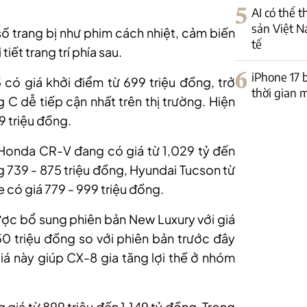
5
AI có thể 
sản Việt N
số trang bị như phim cách nhiệt, cảm biến
tế
tiết trang trí phía sau.
6
iPhone 17 
có giá khởi điểm từ 699 triệu đồng, trở
thời gian 
 dễ tiếp cận nhất trên thị trường. Hiện
9 triệu đồng.
Honda CR-V đang có giá từ 1,029 tỷ đến
g 739 - 875 triệu đồng, Hyundai Tucson từ
 có giá 779 - 999 triệu đồng.
c bổ sung phiên bản New Luxury với giá
0 triệu đồng so với phiên bản trước đây
á này giúp CX-8 gia tăng lợi thế ở nhóm
giá từ 899 triệu đến 1,149 tỷ đồng. Trong