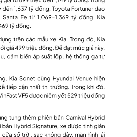
tỷ đến 1,637 tỷ đồng, Toyota Fortuner dao
 Santa Fe từ 1,069-1,369 tỷ đồng. Kia
,469 tỷ đồng.
ụng trên các mẫu xe Kia. Trong đó, Kia
ới giá 499 triệu đồng. Để đạt mức giá này,
u, cảm biến áp suất lốp, hệ thống ga tự
ng, Kia Sonet cùng Hyundai Venue hiện
 tiếp cận nhất thị trường. Trong khi đó,
 VinFast VF5 được niêm yết 529 triệu đồng
g tung thêm phiên bản Carnival Hybrid
i bản Hybrid Signature, xe được tinh giản
 cửa sổ trời, sạc không dây, màn hình lái