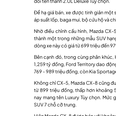
đổi tên thành 2.0L Deluxe Tùy chọn.
Để hạ giá bán, xe được tinh giản một 
áp suất lốp, baga mui, bộ cứu hộ và chi 
Nhờ điều chỉnh cấu hình, Mazda CX-5 
thành một trong những mẫu SUV hạng C
dòng xe này có giá từ 699 triệu đến 97
Bên cạnh đó, trong cùng phân khúc, 
1,259 tỷ đồng, Ford Territory dao độn
769 - 989 triệu đồng, còn Kia Sportage
Không chỉ CX-5, Mazda CX-8 cũng đượ
từ 899 triệu đồng, thấp hơn khoảng 5
nay mang tên Luxury Tùy chọn. Mức gi
SUV 7 chỗ cỡ trung.
Hiện Mazda CX-8 được bán với khoảng 