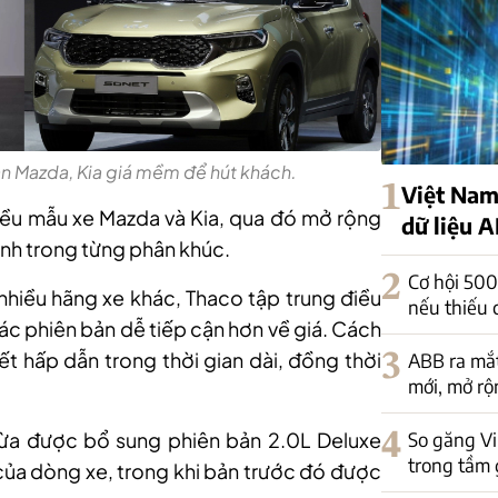
n Mazda, Kia giá mềm để hút khách.
1
Việt Nam
iều mẫu xe Mazda và Kia, qua đó mở rộng
dữ liệu A
anh trong từng phân khúc.
2
Cơ hội 500
 nhiều hãng xe khác, Thaco tập trung điều
nếu thiếu 
ác phiên bản dễ tiếp cận hơn về giá. Cách
ết hấp dẫn trong thời gian dài, đồng thời
3
ABB ra mắt
mới, mở rộ
ừa được bổ sung phiên bản 2.0L Deluxe
4
So găng V
trong tầm 
 của dòng xe, trong khi bản trước đó được