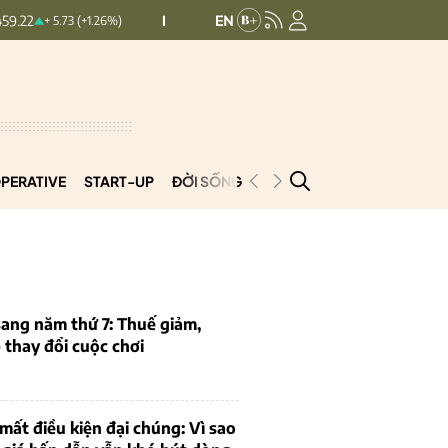
HNXINDEX:
292.69
UPCOMINDEX:
127.33
5.73 (+1.26%)
0.5 (0.17%)
PERATIVE
START-UP
ĐỜI SỐNG
PODCAST
VNCOOP
ang năm thứ 7: Thuế giảm,
thay đổi cuộc chơi
mất điều kiện đại chúng: Vì sao