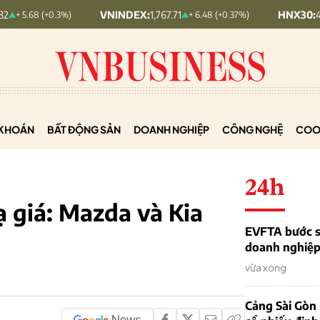
VNINDEX:
1,767.71
HNX30:
459.22
+0.3%)
+ 6.48 (+0.37%)
+ 
KHOÁN
BẤT ĐỘNG SẢN
DOANH NGHIỆP
CÔNG NGHỆ
COO
24h
ạ giá: Mazda và Kia
EVFTA bước s
doanh nghiệp 
vừa xong
Cảng Sài Gòn 