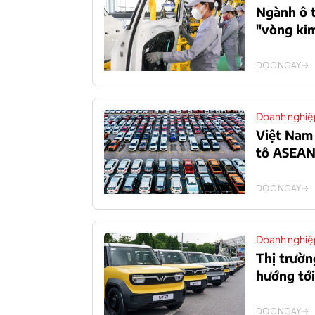
Ngành ô t
"vòng kim
ĐỌC NGAY
Doanh nghiệ
Việt Nam 
tô ASEA
ĐỌC NGAY
Doanh nghiệ
Thị trườn
hướng tới
ĐỌC NGAY