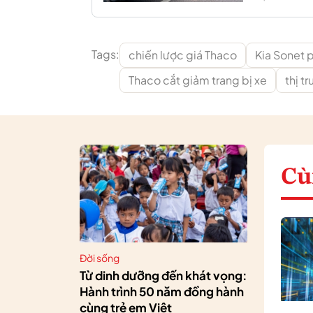
Tags:
chiến lược giá Thaco
Kia Sonet 
Thaco cắt giảm trang bị xe
thị t
Cù
Đời sống
Từ dinh dưỡng đến khát vọng:
Hành trình 50 năm đồng hành
cùng trẻ em Việt