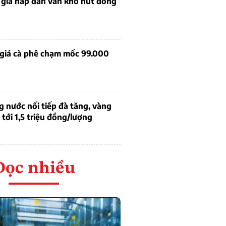
 giá hấp dẫn vẫn khó hút dòng
 giá cà phê chạm mốc 99.000
g nước nối tiếp đà tăng, vàng
tới 1,5 triệu đồng/lượng
Đọc nhiều