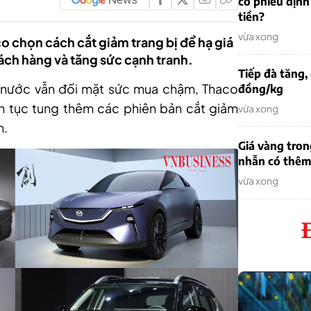
cổ phiếu định
tiền?
vừa xong
co chọn cách cắt giảm trang bị để hạ giá
ách hàng và tăng sức cạnh tranh.
Tiếp đà tăng,
g nước vẫn đối mặt sức mua chậm, Thaco
đồng/kg
ên tục tung thêm các phiên bản cắt giảm
vừa xong
n.
Giá vàng tron
nhẫn có thêm 
vừa xong