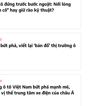
ô đứng trước bước ngoặt: Nới lỏng
 cô" hay giữ rào kỹ thuật?
p
bứt phá, viết lại ‘bản đồ’ thị trường ô
N
p
g ô tô Việt Nam bứt phá mạnh mẽ,
 vị thế trung tâm xe điện của châu Á