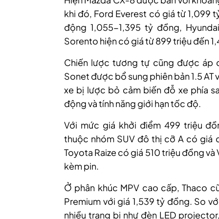
khi đó, Ford Everest có giá từ 1,099 
động 1,055-1,395 tỷ đồng, Hyundai
Sorento hiện có giá từ 899 triệu đến 1
Chiến lược tương tự cũng được áp d
Sonet được bổ sung phiên bản 1.5 AT v
xe bị lược bỏ cảm biến đỗ xe phía sa
động và tính năng giới hạn tốc độ.
Với mức giá khởi điểm 499 triệu đồ
thuộc nhóm SUV đô thị cỡ A có giá dễ
Toyota Raize có giá 510 triệu đồng và
kèm pin.
Ở phân khúc MPV cao cấp, Thaco cũn
Premium với giá 1,539 tỷ đồng. So vớ
nhiều trang bị như đèn LED projector,