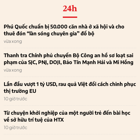
24h
Phú Quốc chuẩn bị 50.000 căn nhà ở xã hội và cho
thuê đón “làn sóng chuyên gia” đổ bộ
vừa xong
Thanh tra Chính phủ chuyển Bộ Công an hồ sơ loạt sai
phạm của SJC, PNJ, DOJI, Bảo Tín Mạnh Hải và Mi Hồng
vừa xong
Lần đầu vượt 1 tỷ USD, rau quả Việt đổi cách chinh phục
thị trường EU
10 giờ trước
Từ chuyện khởi nghiệp của một người trẻ đến bài học
về sở hữu trí tuệ của HTX
10 giờ trước