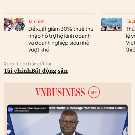
Tài chính
Tài c
Đề xuất giảm 30% thuế thu
Thủ
nhập hỗ trợ hộ kinh doanh
lệ 
và doanh nghiệp siêu nhỏ
Vie
vượt khó
thi
Xem thêm bài viết tại:
Tài chính
Bất động sản