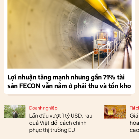
Lợi nhuận tăng mạnh nhưng gần 71% tài
sản FECON vẫn nằm ở phải thu và tồn kho
Doanh nghiệp
Tài c
Lần đầu vượt 1 tỷ USD, rau
Giá
quả Việt đổi cách chinh
hóa
phục thị trường EU
cao