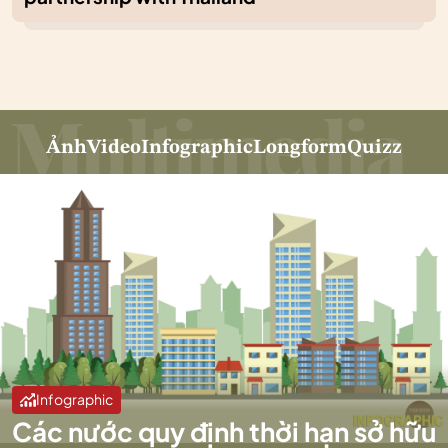
Ảnh
Video
Infographic
Longform
Quizz
Infographic
Các nước quy định thời hạn sở hữu