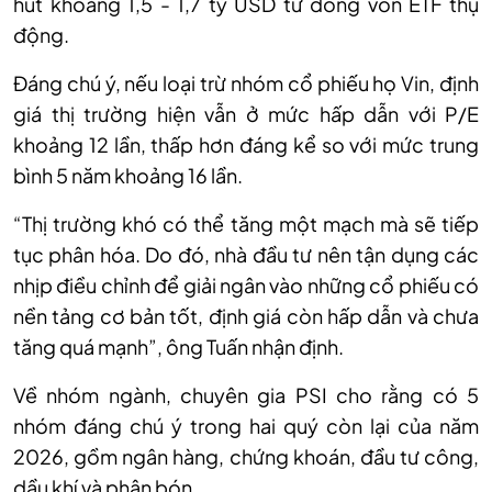
hút khoảng 1,5 - 1,7 tỷ USD từ dòng vốn ETF thụ
động.
Đáng chú ý, nếu loại trừ nhóm cổ phiếu họ
Vin
, định
giá thị trường hiện vẫn ở mức hấp dẫn với P/E
khoảng 12 lần, thấp hơn đáng kể so với mức trung
bình 5 năm khoảng 16 lần.
“T
hị trường khó có thể tăng một mạch mà sẽ tiếp
tục phân hóa. Do đó, nhà đầu tư nên tận dụng các
nhịp điều chỉnh để giải ngân vào những cổ phiếu có
nền tảng cơ bản tốt, định giá còn hấp dẫn và chưa
tăng quá mạnh
”, ông Tuấn nhận định.
Về nhóm ngành, chuyên gia PSI cho rằng có 5
nhóm đáng chú ý trong hai quý còn lại của năm
2026, gồm ngân hàng, chứng khoán, đầu tư công,
dầu khí và phân bón.