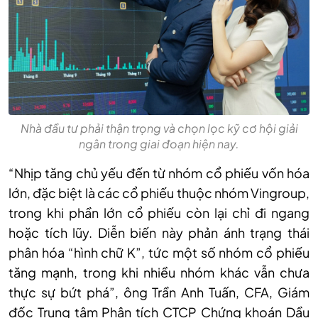
Nhà đầu tư phải thận trọng và chọn lọc kỹ cơ hội giải
ngân trong giai đoạn hiện nay.
“N
hịp tăng chủ yếu đến từ nhóm cổ phiếu vốn hóa
lớn, đặc biệt là các cổ phiếu thuộc nhóm Vingroup,
trong khi phần lớn cổ phiếu còn lại chỉ đi ngang
hoặc tích lũy. Diễn biến này phản ánh trạng thái
phân hóa “hình chữ K”, tức một số nhóm cổ phiếu
tăng mạnh, trong khi nhiều nhóm khác vẫn chưa
thực sự bứt phá
”,
ông T
r
ần Anh Tuấn, CFA, Giám
đốc Trung tâm Phân tích CTCP Chứng khoán Dầu