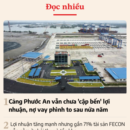
Đọc nhiều
1
Cảng Phước An vẫn chưa 'cập bến' lợi
nhuận, nợ vay phình to sau nửa năm
2
Lợi nhuận tăng mạnh nhưng gần 71% tài sản FECON