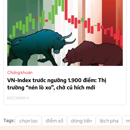
Chứng khoán
VN-Index trước ngưỡng 1.900 điểm: Thị
trường “nén lò xo”, chờ cú hích mới
ĐỌC NGAY
Tags:
chọn lọc
điểm số
dòng tiền
lệch pha
m