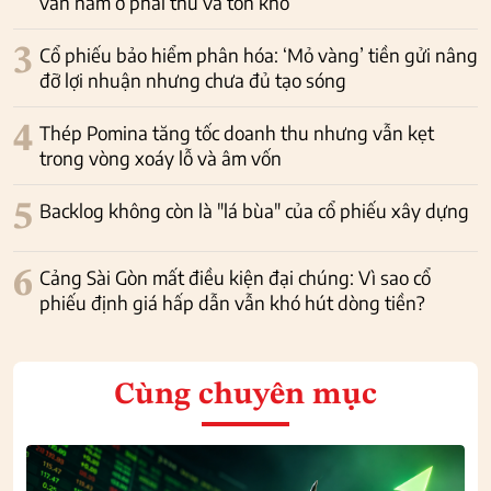
vẫn nằm ở phải thu và tồn kho
3
Cổ phiếu bảo hiểm phân hóa: ‘Mỏ vàng’ tiền gửi nâng
đỡ lợi nhuận nhưng chưa đủ tạo sóng
4
Thép Pomina tăng tốc doanh thu nhưng vẫn kẹt
trong vòng xoáy lỗ và âm vốn
5
Backlog không còn là "lá bùa" của cổ phiếu xây dựng
6
Cảng Sài Gòn mất điều kiện đại chúng: Vì sao cổ
phiếu định giá hấp dẫn vẫn khó hút dòng tiền?
Cùng chuyên mục