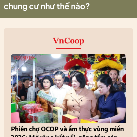
chung cư như thế nào?
VnCoop
Phiên chợ OCOP và ẩm thực vùng miền