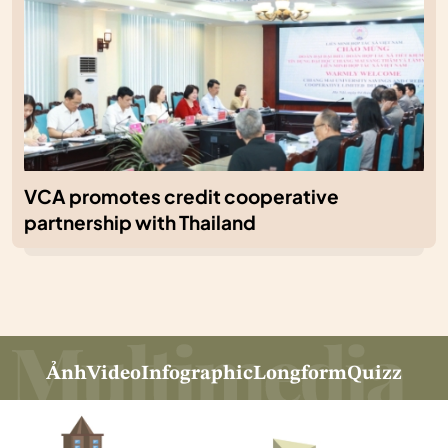
VCA promotes credit cooperative
partnership with Thailand
Ảnh
Video
Infographic
Longform
Quizz