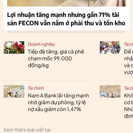
Lợi nhuận tăng mạnh nhưng gần 71% tài
sản FECON vẫn nằm ở phải thu và tồn kho
Doanh nghiệp
Tài c
Tiếp đà tăng, giá cà phê
Đề 
chạm mốc 99.000
nhậ
đồng/kg
và 
vượ
Tài chính
Tài c
Nam A Bank lãi tăng mạnh
Khô
nhờ giảm dự phòng, tỷ lệ
cơ 
nợ xấu giảm còn 1,47%
Nhữ
địn
Xem thêm bài viết tại: