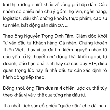
khi thị trường chiết khấu về vùng giá hấp dẫn. Các
nhóm cổ phiếu nên chú ý gồm: họ Vin,
n
gân hàng,
l
ogistics,
d
ầu khí,
c
hứng khoán,
t
hực phẩm,
c
ao su
tự nhiên,
b
ất động sản dân cư, …
Theo ô
ng Nguyễn Trọng Đình Tâm, Giám đốc Khối
Tư vấn đầu tư Khách hàng Cá nhân, Chứng khoán
Thiên Việt
,
thay vì sa đà tìm kiếm nguyên nhân từ
các yếu tố lý thuyết như động thái khối ngoại, tự
doanh, đáo hạn phái sinh hay cơ cấu quỹ ETF, điều
quan trọng lúc này là nhà đầu tư cần xác định rõ
hành động tiếp theo.
Đồng
thời,
ông Tâm đưa ra 4 chiến lược cụ thể tùy
theo khẩu vị và vị thế của từng nhà đầu tư.
Thứ nhất, tích sản cổ phiếu "quốc dân" cho dài hạn.