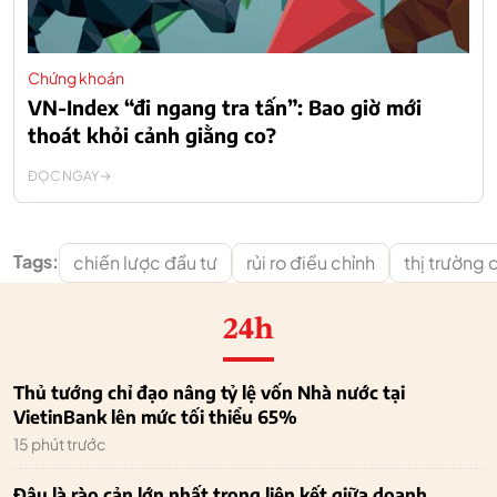
Chứng khoán
VN-Index “đi ngang tra tấn”: Bao giờ mới
thoát khỏi cảnh giằng co?
ĐỌC NGAY
Tags:
chiến lược đầu tư
rủi ro điều chỉnh
thị trường
24h
Thủ tướng chỉ đạo nâng tỷ lệ vốn Nhà nước tại
VietinBank lên mức tối thiểu 65%
15 phút trước
Đâu là rào cản lớn nhất trong liên kết giữa doanh