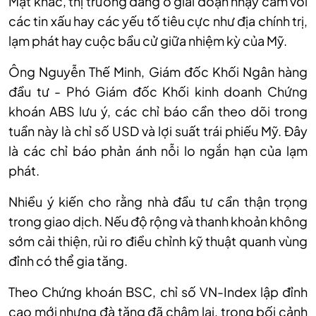
Mặt
khác,
thị trường đang ở giai đoạn nhạy cảm với
các tin xấu hay các yếu tố tiêu cực như địa chính trị,
lạm phát hay cuộc bầu cử giữa nhiệm kỳ của Mỹ.
Ô
ng Nguyễn Thế Minh, Giám đốc Khối Ngân hàng
đầu tư - Phó Giám đốc Khối kinh doanh Chứng
khoán ABS
lưu ý, c
ác chỉ báo cần theo dõi trong
tuần này là chỉ số USD và lợi suất trái phiếu Mỹ. Đây
là các chỉ báo phản ánh nỗi lo ngắn hạn của lạm
phát.
Nhiều
ý kiến cho rằng
nhà đầu tư cần thận trọng
trong giao dịch
.
N
ếu độ rộng và thanh khoản không
sớm cải thiện, rủi ro điều chỉnh kỹ thuật quanh vùng
đỉnh có thể gia tăng.
Theo Chứng khoán BSC, chỉ số VN-Index lập đỉnh
cao mới nhưng đà tăng đã chậm lại, trong bối cảnh