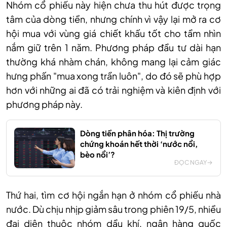
Nhóm cổ phiếu này hiện chưa thu hút được trọng
tâm của dòng tiền, nhưng chính vì vậy lại mở ra cơ
hội mua với vùng giá chiết khấu tốt cho tầm nhìn
nắm giữ trên 1 năm. Phương pháp đầu tư dài hạn
thường khá nhàm chán, không mang lại cảm giác
hưng phấn "mua xong trần luôn", do đó sẽ phù hợp
hơn với những ai đã có trải nghiệm và kiên định với
phương pháp này.
Dòng tiền phân hóa: Thị trường
chứng khoán hết thời ‘nước nổi,
bèo nổi’?
ĐỌC NGAY
Thứ hai, tìm cơ hội ngắn hạn ở nhóm cổ phiếu
n
hà
nước. Dù chịu nhịp giảm sâu trong phiên 19/5, nhiều
đại diện thuộc nhóm
d
ầu khí,
n
gân hàng quốc