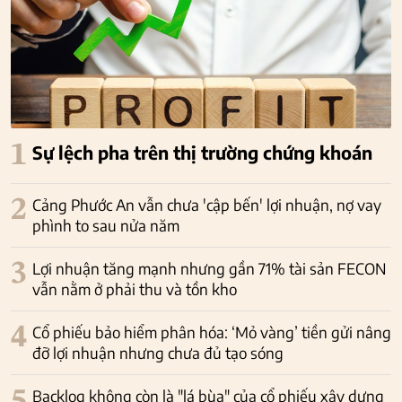
1
Sự lệch pha trên thị trường chứng khoán
2
Cảng Phước An vẫn chưa 'cập bến' lợi nhuận, nợ vay
phình to sau nửa năm
3
Lợi nhuận tăng mạnh nhưng gần 71% tài sản FECON
vẫn nằm ở phải thu và tồn kho
4
Cổ phiếu bảo hiểm phân hóa: ‘Mỏ vàng’ tiền gửi nâng
đỡ lợi nhuận nhưng chưa đủ tạo sóng
Backlog không còn là "lá bùa" của cổ phiếu xây dựng