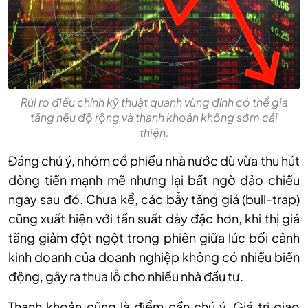
Rủi ro điều chỉnh kỹ thuật quanh vùng đỉnh có thể gia
tăng nếu độ rộng và thanh khoản không sớm cải
thiện.
Đáng chú ý, nhóm cổ phiếu
n
hà nước dù vừa thu hút
dòng tiền mạnh mẽ nhưng lại bất ngờ đảo chiều
ngay sau đó. Chưa kể
, các bẫy tăng giá (bull-trap)
cũng xuất hiện với tần suất dày đặc hơn, khi thị giá
tăng giảm đột ngột trong phiên giữa lúc bối cảnh
kinh doanh của doanh nghiệp không có nhiều biến
động, gây ra thua lỗ cho nhiều nhà đầu tư.
T
hanh khoản cũng là điểm cần chú ý. Giá trị giao