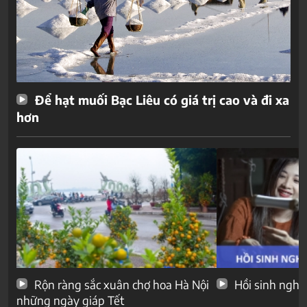
Để hạt muối Bạc Liêu có giá trị cao và đi xa
hơn
Rộn ràng sắc xuân chợ hoa Hà Nội
Hồi sinh nghề
những ngày giáp Tết