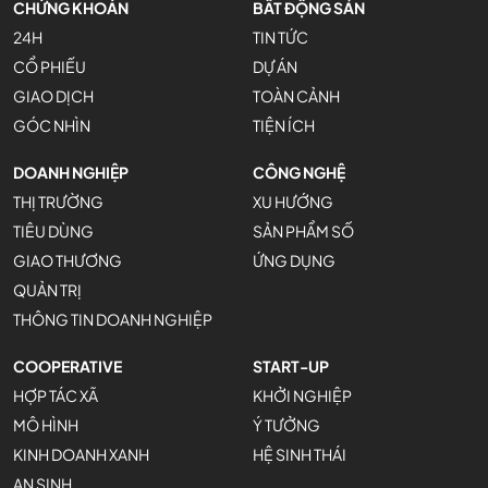
CHỨNG KHOÁN
BẤT ĐỘNG SẢN
24H
TIN TỨC
CỔ PHIẾU
DỰ ÁN
GIAO DỊCH
TOÀN CẢNH
GÓC NHÌN
TIỆN ÍCH
DOANH NGHIỆP
CÔNG NGHỆ
THỊ TRƯỜNG
XU HƯỚNG
TIÊU DÙNG
SẢN PHẨM SỐ
GIAO THƯƠNG
ỨNG DỤNG
QUẢN TRỊ
THÔNG TIN DOANH NGHIỆP
COOPERATIVE
START-UP
HỢP TÁC XÃ
KHỞI NGHIỆP
MÔ HÌNH
Ý TƯỞNG
KINH DOANH XANH
HỆ SINH THÁI
AN SINH