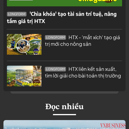
'Chìa khóa' tạo tài sản trí tuệ, nâng
LONGFORM
tầm giá trị HTX
HTX - 'mắt xích' tạo giá
LONGFORM
trị mới cho nông sản
HTX liên kết sản xuất,
LONGFORM
tìm lời giải cho bài toán thị trường
Đọc nhiều