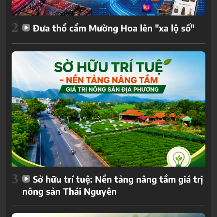
2
Đưa thổ cẩm Mường Hoa lên "xa lộ số"
3
Sở hữu trí tuệ: Nền tảng nâng tầm giá trị
nông sản Thái Nguyên