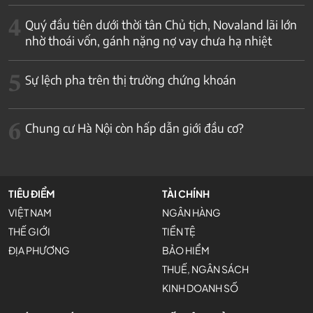
4
Quý đầu tiên dưới thời tân Chủ tịch, Novaland lãi lớn
nhờ thoái vốn, gánh nặng nợ vay chưa hạ nhiệt
5
Sự lệch pha trên thị trường chứng khoán
6
Chung cư Hà Nội còn hấp dẫn giới đầu cơ?
TIÊU ĐIỂM
TÀI CHÍNH
VIỆT NAM
NGÂN HÀNG
THẾ GIỚI
TIỀN TỆ
ĐỊA PHƯƠNG
BẢO HIỂM
THUẾ, NGÂN SÁCH
KINH DOANH SỐ