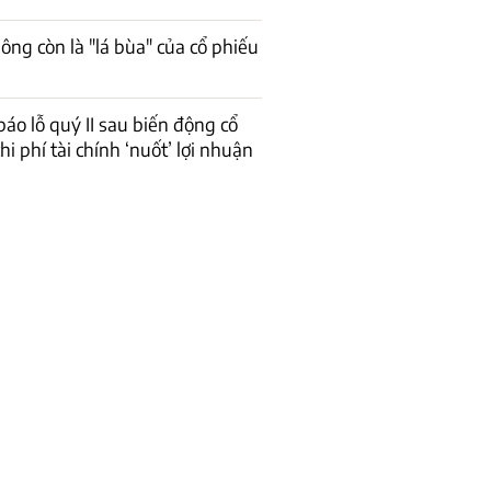
ông còn là "lá bùa" của cổ phiếu
báo lỗ quý II sau biến động cổ
hi phí tài chính ‘nuốt’ lợi nhuận