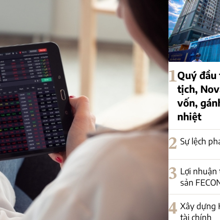
1
Quý đầu t
tịch, Nov
vốn, gán
nhiệt
2
Sự lệch ph
3
Lợi nhuận
sản FECON
4
Xây dựng H
tài chính