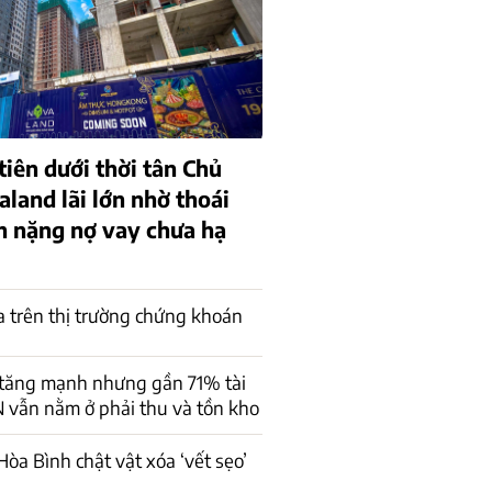
iên dưới thời tân Chủ
aland lãi lớn nhờ thoái
h nặng nợ vay chưa hạ
a trên thị trường chứng khoán
 tăng mạnh nhưng gần 71% tài
 vẫn nằm ở phải thu và tồn kho
òa Bình chật vật xóa ‘vết sẹo’