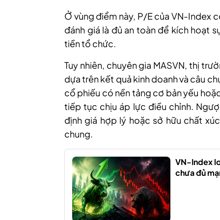
Ở vùng điểm này, P/E của VN-Index có
đánh giá là đủ an toàn để kích hoạt s
tiền tổ chức.
Tuy nhiên, chuyên gia MASVN, thị trườ
dựa trên kết quả kinh doanh và câu c
cổ phiếu có nền tảng cơ bản yếu hoặc
tiếp tục chịu áp lực điều chỉnh. Ngư
định giá hợp lý hoặc sở hữu chất xúc
chung.
VN-Index lo
chưa đủ mạn