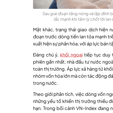
Sau giai đoạn tăng nóng và lập đỉnh l
lắc mạnh khi tâm lý chốt lời la
Mặt
khác,
trạng thái giao dịch hiện n
đoạn trước dòng tiền lan tỏa mạnh trên
xuất hiện sự phân hóa, với áp lực bán 
Đáng chú ý,
khối ngoại
tiếp tục duy t
phiên gần nhất, nhà đầu tư nước ngoà
toàn thị trường. Áp lực xả hàng từ kh
nhóm vốn hóa lớn mà còn tác động đán
trong nước.
Theo giới phân tích, việc dòng vốn ng
những yếu tố khiến thị trường thiếu 
hạn. Trong bối cảnh VN-Index đang ne