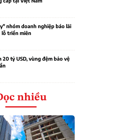
 cấp tại Việt Nam
uy" nhóm doanh nghiệp báo lãi
lỗ triền miên
n 20 tỷ USD, vùng đệm bảo vệ
dần
Đọc nhiều