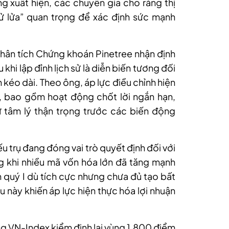
ng xuất hiện, các chuyên gia cho rằng thị
ử lửa” quan trọng để xác định sức mạnh
hân tích Chứng khoán Pinetree nhận định
hi lập đỉnh lịch sử là diễn biến tương đối
kéo dài. Theo ông, áp lực điều chỉnh hiện
, bao gồm hoạt động chốt lời ngắn hạn,
 tâm lý thận trọng trước các biến động
 trụ đang đóng vai trò quyết định đối với
ng khi nhiều mã vốn hóa lớn đã tăng mạnh
h quý I dù tích cực nhưng chưa đủ tạo bất
ều này khiến áp lực hiện thực hóa lợi nhuận
g VN-Index kiểm định lại vùng 1.800 điểm