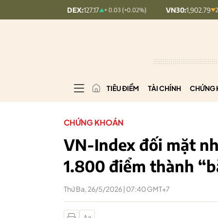
UPCOMINDEX:
127.17
VN30:
1,902.79
+ 0.03 (+0.02%)
20.7 (1.08%)
TIÊU ĐIỂM
TÀI CHÍNH
CHỨNG 
CHỨNG KHOÁN
VN-Index đối mặt nh
1.800 điểm thành “bà
Thứ Ba, 26/5/2026 | 07:40 GMT+7