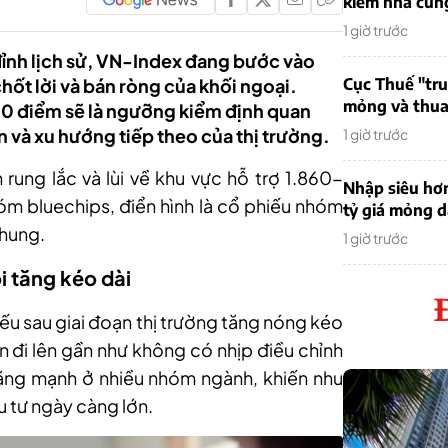
kiếm nhà cung
1 giờ trước
 đỉnh lịch sử, VN-Index đang bước vào
hốt lời và bán ròng của khối ngoại.
Cục Thuế "tr
mỏng và thua 
00 điểm sẽ là ngưỡng kiểm định quan
 và xu hướng tiếp theo của thị trường.
1 giờ trước
h rung lắc
và
lùi về khu vực hỗ trợ 1.860-
Nhập siêu hơ
hóm bluechips, điển hình là cổ phiếu nhóm
tỷ giá mỏng 
chung.
1 giờ trước
i tăng kéo dài
yếu sau giai đoạn thị trường tăng nóng kéo
uần đi lên gần như không có nhịp điều chỉnh
ăng mạnh ở nhiều nhóm ngành, khiến nhu
u tư ngày càng lớn.