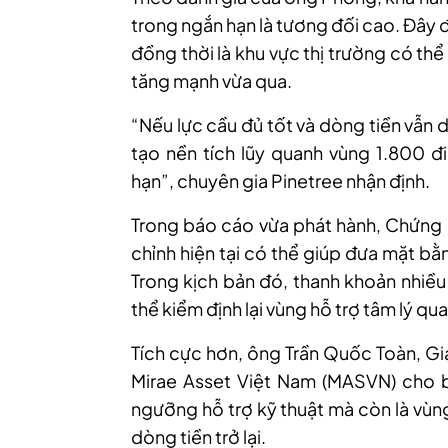
trong ngắn hạn là tương đối cao. Đây 
đồng thời là khu vực thị trường có thể
tăng mạnh vừa qua.
“Nếu lực cầu đủ tốt và dòng tiền vẫn 
tạo nền tích lũy quanh vùng 1.800 đi
hạn”, chuyên gia Pinetree nhận định.
Trong báo cáo vừa phát hành, Chứng 
chỉnh hiện tại có thể giúp đưa mặt bằn
Trong kịch bản đó, thanh khoản nhiề
thể kiểm định lại vùng hỗ trợ tâm lý q
Tích cực hơn, ông Trần Quốc Toàn, G
Mirae Asset Việt Nam (MASVN) cho b
ngưỡng hỗ trợ kỹ thuật mà còn là vùng
dòng tiền trở lại.