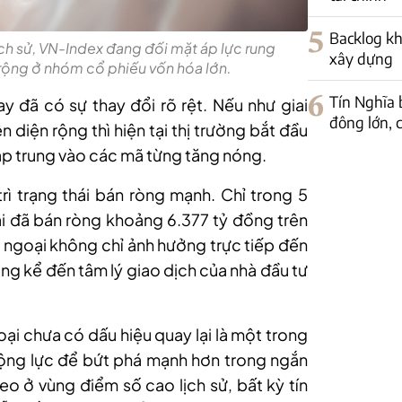
5
Backlog kh
ịch sử, VN-Index đang đối mặt áp lực rung
xây dựng
n rộng ở nhóm cổ phiếu vốn hóa lớn.
6
Tín Nghĩa 
ay đã có sự thay đổi rõ rệt. Nếu như giai
đông lớn, c
 diện rộng thì hiện tại thị trường bắt đầu
tập trung vào các mã từng tăng nóng.
rì trạng thái bán ròng mạnh. Chỉ trong 5
i đã bán ròng khoảng 6.377 tỷ đồng trên
ối ngoại không chỉ ảnh hưởng trực tiếp đến
g kể đến tâm lý giao dịch của nhà đầu tư
oại chưa có dấu hiệu quay lại là một trong
động lực để bứt phá mạnh hơn trong ngắn
o ở vùng điểm số cao lịch sử, bất kỳ tín