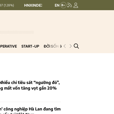
HNXINDEX:
292.64
UPCOMINDEX:
127.17
8.56 (2.84%)
+ 
PERATIVE
START-UP
ĐỜI SỐNG
PODCAST
VNCOOP
iều chỉ tiêu sát “ngưỡng đỏ”,
ng mất vốn tăng vọt gần 20%
n' công nghiệp Hà Lan đang tìm