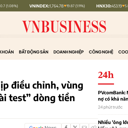
VNINDEX:
1,764.78
HNX30:
453.19
19.87 (1.11%)
5.87 (1.28%)
KHOÁN
BẤT ĐỘNG SẢN
DOANH NGHIỆP
CÔNG NGHỆ
COO
24h
ịp điều chỉnh, vùng
PVcomBank: Nh
i test” dòng tiền
nợ có khả nă
24 phút trước
Nhiều 'ông lớ