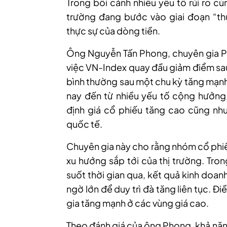
Trong bối cảnh nhiều yếu tố rủi ro cù
trường đang bước vào giai đoạn “th
thực sự của dòng tiền.
Ông Nguyễn Tấn Phong
, c
huyên gia P
việc VN-Index quay đầu giảm điểm sau k
bình thường sau một chu kỳ tăng mạnh 
nay đến từ nhiều yếu tố cộng hưởng
định giá cổ phiếu tăng cao cũng như
quốc tế.
Chuyên gia này cho rằng nhóm cổ phiếu
xu hướng sắp tới của thị trường. Tro
suốt thời gian qua, kết quả kinh doan
ngờ lớn để duy trì đà tăng liên tục. Đi
gia tăng mạnh ở các vùng giá cao.
Theo đánh giá của ông Phong, khả năn