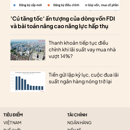
'Cú tăng tốc' ấn tượng của dòng vốn FDI
và bài toán nâng cao năng lực hấp thụ
Thanh khoản tiếp tục điều
chỉnh khi lãi suất vay mua nhà
vượt 14%?
Tiền gửi lập kỷ lục, cuộc đua lãi
suất ngân hàng nóng trở lại
TIÊU ĐIỂM
TÀI CHÍNH
VIỆT NAM
NGÂN HÀNG