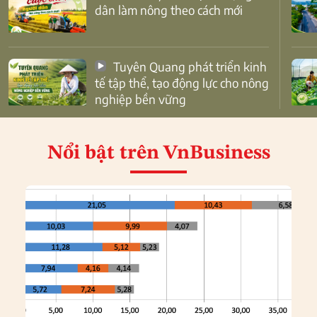
dân làm nông theo cách mới
Tuyên Quang phát triển kinh
tế tập thể, tạo động lực cho nông
nghiệp bền vững
Nổi bật
trên VnBusiness