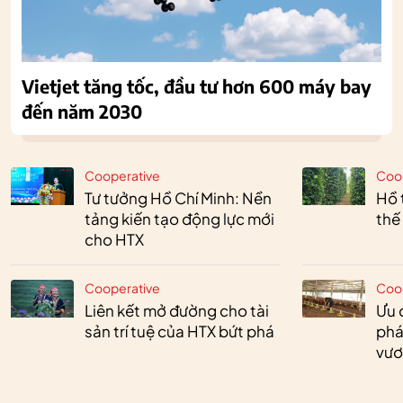
Vietjet tăng tốc, đầu tư hơn 600 máy bay
đến năm 2030
Cooperative
Coo
Tư tưởng Hồ Chí Minh: Nền
Hồ 
tảng kiến tạo động lực mới
thế
cho HTX
Cooperative
Coo
Liên kết mở đường cho tài
Ưu 
sản trí tuệ của HTX bứt phá
phá
vươ