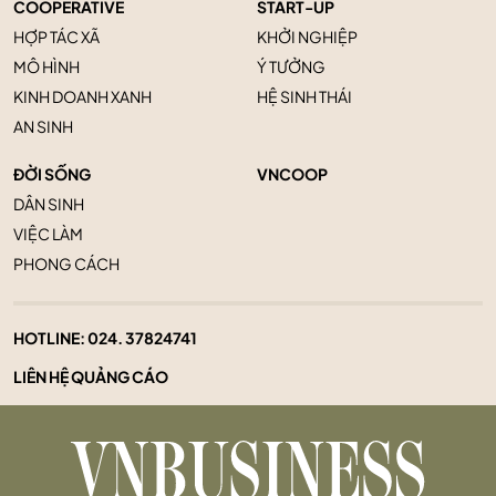
COOPERATIVE
START-UP
HỢP TÁC XÃ
KHỞI NGHIỆP
MÔ HÌNH
Ý TƯỞNG
KINH DOANH XANH
HỆ SINH THÁI
AN SINH
ĐỜI SỐNG
VNCOOP
DÂN SINH
VIỆC LÀM
PHONG CÁCH
HOTLINE:
024. 37824741
LIÊN HỆ QUẢNG CÁO