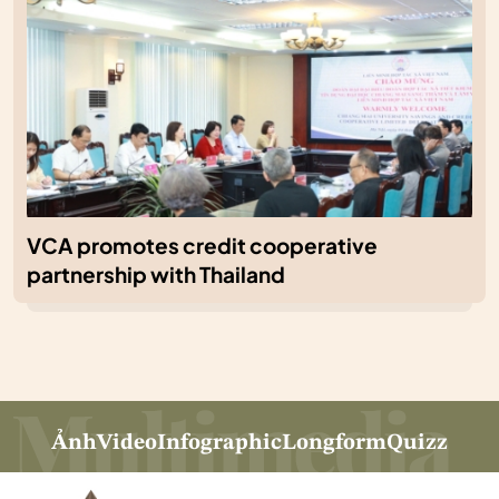
VCA promotes credit cooperative
partnership with Thailand
Ảnh
Video
Infographic
Longform
Quizz