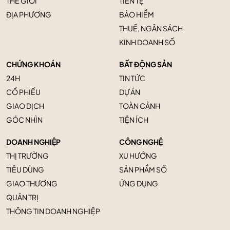
THẾ GIỚI
TIỀN TỆ
ĐỊA PHƯƠNG
BẢO HIỂM
THUẾ, NGÂN SÁCH
KINH DOANH SỐ
CHỨNG KHOÁN
BẤT ĐỘNG SẢN
24H
TIN TỨC
CỔ PHIẾU
DỰ ÁN
GIAO DỊCH
TOÀN CẢNH
GÓC NHÌN
TIỆN ÍCH
DOANH NGHIỆP
CÔNG NGHỆ
THỊ TRƯỜNG
XU HƯỚNG
TIÊU DÙNG
SẢN PHẨM SỐ
GIAO THƯƠNG
ỨNG DỤNG
QUẢN TRỊ
THÔNG TIN DOANH NGHIỆP