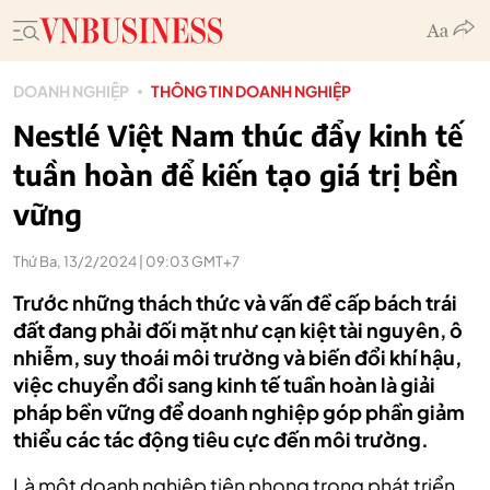
DOANH NGHIỆP
THÔNG TIN DOANH NGHIỆP
Nestlé Việt Nam thúc đẩy kinh tế
tuần hoàn để kiến tạo giá trị bền
vững
Thứ Ba, 13/2/2024 | 09:03 GMT+7
Trước những thách thức và vấn đề cấp bách trái
đất đang phải đối mặt như cạn kiệt tài nguyên, ô
nhiễm, suy thoái môi trường và biến đổi khí hậu,
việc chuyển đổi sang kinh tế tuần hoàn là giải
pháp bền vững để doanh nghiệp góp phần giảm
thiểu các tác động tiêu cực đến môi trường.
Là một doanh nghiệp tiên phong trong phát triển