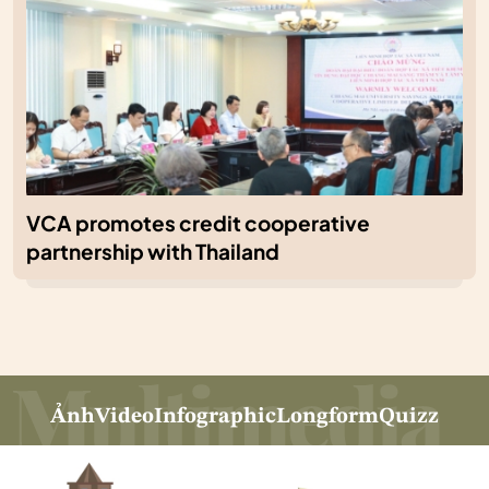
VCA promotes credit cooperative
partnership with Thailand
Ảnh
Video
Infographic
Longform
Quizz