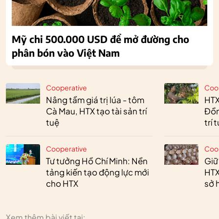
Mỹ chi 500.000 USD để mở đường cho
phân bón vào Việt Nam
Cooperative
Coo
Nâng tầm giá trị lúa - tôm
HTX
Cà Mau, HTX tạo tài sản trí
Đồn
tuệ
trí 
Cooperative
Coo
Tư tưởng Hồ Chí Minh: Nền
Giữ
tảng kiến tạo động lực mới
HTX
cho HTX
sở h
Xem thêm bài viết tại: