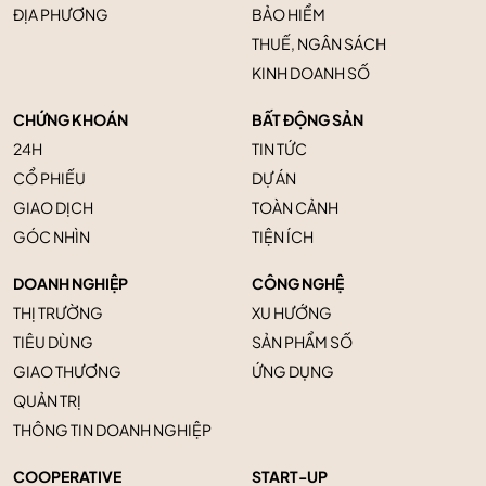
ĐỊA PHƯƠNG
BẢO HIỂM
THUẾ, NGÂN SÁCH
KINH DOANH SỐ
CHỨNG KHOÁN
BẤT ĐỘNG SẢN
24H
TIN TỨC
CỔ PHIẾU
DỰ ÁN
GIAO DỊCH
TOÀN CẢNH
GÓC NHÌN
TIỆN ÍCH
DOANH NGHIỆP
CÔNG NGHỆ
THỊ TRƯỜNG
XU HƯỚNG
TIÊU DÙNG
SẢN PHẨM SỐ
GIAO THƯƠNG
ỨNG DỤNG
QUẢN TRỊ
THÔNG TIN DOANH NGHIỆP
COOPERATIVE
START-UP