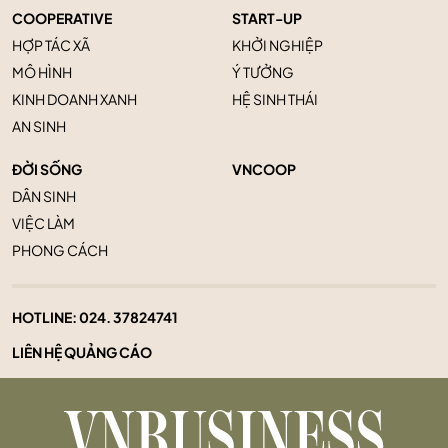
COOPERATIVE
START-UP
HỢP TÁC XÃ
KHỞI NGHIỆP
MÔ HÌNH
Ý TƯỞNG
KINH DOANH XANH
HỆ SINH THÁI
AN SINH
ĐỜI SỐNG
VNCOOP
DÂN SINH
VIỆC LÀM
PHONG CÁCH
HOTLINE:
024. 37824741
LIÊN HỆ QUẢNG CÁO