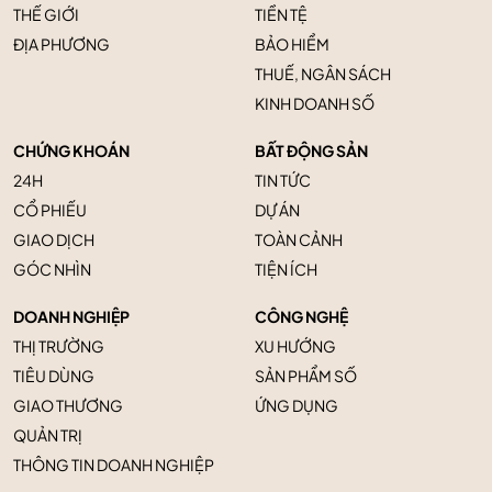
THẾ GIỚI
TIỀN TỆ
ĐỊA PHƯƠNG
BẢO HIỂM
THUẾ, NGÂN SÁCH
KINH DOANH SỐ
CHỨNG KHOÁN
BẤT ĐỘNG SẢN
24H
TIN TỨC
CỔ PHIẾU
DỰ ÁN
GIAO DỊCH
TOÀN CẢNH
GÓC NHÌN
TIỆN ÍCH
DOANH NGHIỆP
CÔNG NGHỆ
THỊ TRƯỜNG
XU HƯỚNG
TIÊU DÙNG
SẢN PHẨM SỐ
GIAO THƯƠNG
ỨNG DỤNG
QUẢN TRỊ
THÔNG TIN DOANH NGHIỆP