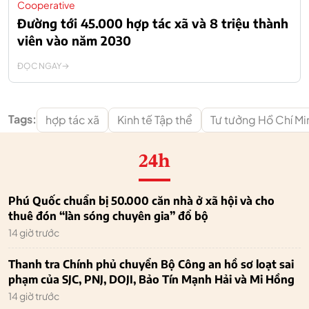
Cooperative
Đường tới 45.000 hợp tác xã và 8 triệu thành
viên vào năm 2030
ĐỌC NGAY
Tags:
hợp tác xã
Kinh tế Tập thể
Tư tưởng Hồ Chí Mi
24h
Phú Quốc chuẩn bị 50.000 căn nhà ở xã hội và cho
thuê đón “làn sóng chuyên gia” đổ bộ
14 giờ trước
Thanh tra Chính phủ chuyển Bộ Công an hồ sơ loạt sai
phạm của SJC, PNJ, DOJI, Bảo Tín Mạnh Hải và Mi Hồng
14 giờ trước