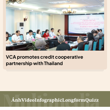
VCA promotes credit cooperative
partnership with Thailand
Ảnh
Video
Infographic
Longform
Quizz