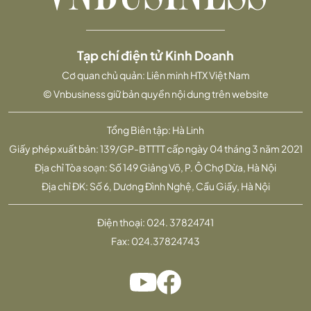
Tạp chí điện tử Kinh Doanh
Cơ quan chủ quản: Liên minh HTX Việt Nam
© Vnbusiness giữ bản quyền nội dung trên website
Tổng Biên tập: Hà Linh
Giấy phép xuất bản: 139/GP-BTTTT cấp ngày 04 tháng 3 năm 2021
Địa chỉ Tòa soạn: Số 149 Giảng Võ, P. Ô Chợ Dừa, Hà Nội
Địa chỉ ĐK: Số 6, Dương Đình Nghệ, Cầu Giấy, Hà Nội
Điện thoại:
024. 37824741
Fax:
024.37824743