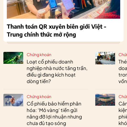
Thanh toán QR xuyên biên giới Việt -
Trung chính thức mở rộng
Chứng khoán
Chứ
Loạt cổ phiếu doanh
Thé
nghiệp nhà nước tăng trần,
doa
điều gì đang kích hoạt
tro
dòng tiền?
vốn
Chứng khoán
Chứ
Cổ phiếu bảo hiểm phân
Cản
hóa: ‘Mỏ vàng’ tiền gửi
kiệ
nâng đỡ lợi nhuận nhưng
phi
chưa đủ tạo sóng
khó