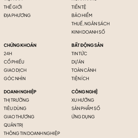
THẾ GIỚI
TIỀN TỆ
ĐỊA PHƯƠNG
BẢO HIỂM
THUẾ, NGÂN SÁCH
KINH DOANH SỐ
CHỨNG KHOÁN
BẤT ĐỘNG SẢN
24H
TIN TỨC
CỔ PHIẾU
DỰ ÁN
GIAO DỊCH
TOÀN CẢNH
GÓC NHÌN
TIỆN ÍCH
DOANH NGHIỆP
CÔNG NGHỆ
THỊ TRƯỜNG
XU HƯỚNG
TIÊU DÙNG
SẢN PHẨM SỐ
GIAO THƯƠNG
ỨNG DỤNG
QUẢN TRỊ
THÔNG TIN DOANH NGHIỆP