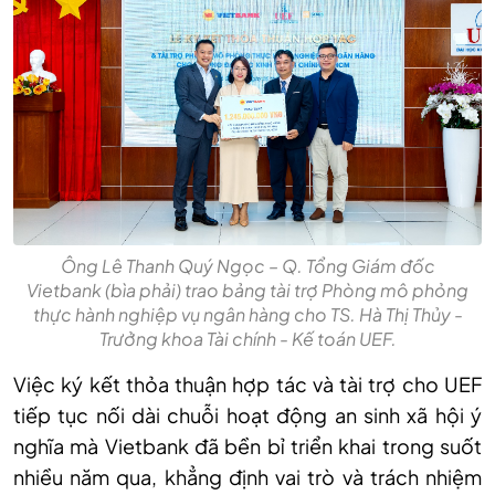
Ông Lê Thanh Quý Ngọc – Q. Tổng Giám đốc
Vietbank (bìa phải) trao bảng tài trợ Phòng mô phỏng
thực hành nghiệp vụ ngân hàng cho TS. Hà Thị Thủy -
Trưởng khoa Tài chính - Kế toán UEF.
Việc ký kết thỏa thuận hợp tác và tài trợ cho UEF
tiếp tục nối dài chuỗi hoạt động an sinh xã hội ý
nghĩa mà Vietbank đã bền bỉ triển khai trong suốt
nhiều năm qua, khẳng định vai trò và trách nhiệm