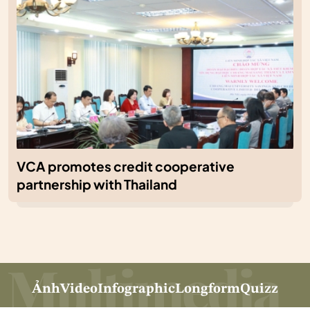
VCA promotes credit cooperative
partnership with Thailand
Ảnh
Video
Infographic
Longform
Quizz