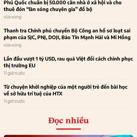
Phú Quốc chuẩn bị 50.000 căn nhà ở xã hội và cho
thuê đón “làn sóng chuyên gia” đổ bộ
vừa xong
Thanh tra Chính phủ chuyển Bộ Công an hồ sơ loạt sai
phạm của SJC, PNJ, DOJI, Bảo Tín Mạnh Hải và Mi Hồng
vừa xong
Lần đầu vượt 1 tỷ USD, rau quả Việt đổi cách chinh phục
thị trường EU
11 giờ trước
Từ chuyện khởi nghiệp của một người trẻ đến bài học
về sở hữu trí tuệ của HTX
11 giờ trước
Đọc nhiều