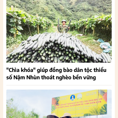
"Chìa khóa" giúp đồng bào dân tộc thiểu
số Nậm Nhùn thoát nghèo bền vững