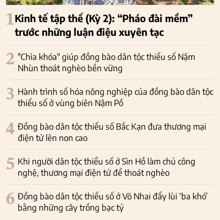
1
Kinh tế tập thể (Kỳ 2): “Pháo đài mềm”
trước những luận điệu xuyên tạc
2
"Chìa khóa" giúp đồng bào dân tộc thiểu số Nậm
Nhùn thoát nghèo bền vững
3
Hành trình số hóa nông nghiệp của đồng bào dân tộc
thiểu số ở vùng biên Nậm Pồ
4
Đồng bào dân tộc thiểu số Bắc Kạn đưa thương mại
điện tử lên non cao
5
Khi người dân tộc thiểu số ở Sìn Hồ làm chủ công
nghệ, thương mại điện tử để thoát nghèo
6
Đồng bào dân tộc thiểu số ở Võ Nhai đẩy lùi ‘ba khó’
bằng những cây trồng bạc tỷ