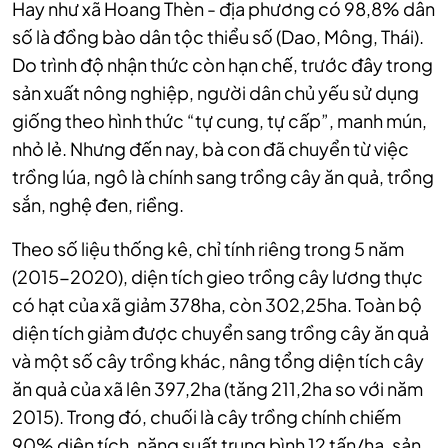
Hay như xã Hoang Thèn - địa phương có 98,8% dân
số là đồng bào dân tộc thiểu số (Dao, Mông, Thái).
Do trình độ nhận thức còn hạn chế, trước đây trong
sản xuất nông nghiệp, người dân chủ yếu sử dụng
giống theo hình thức “tự cung, tự cấp”, manh mún,
nhỏ lẻ. Nhưng đến nay, bà con đã chuyển từ việc
trồng lúa, ngô là chính sang trồng cây ăn quả, trồng
sắn, nghệ đen, riềng.
Theo số liệu thống kê, chỉ tính riêng trong 5 năm
(2015-2020), diện tích gieo trồng cây lương thực
có hạt của xã giảm 378ha, còn 302,25ha. Toàn bộ
diện tích giảm được chuyển sang trồng cây ăn quả
và một số cây trồng khác, nâng tổng diện tích cây
ăn quả của xã lên 397,2ha (tăng 211,2ha so với năm
2015). Trong đó, chuối là cây trồng chính chiếm
90% diện tích, năng suất trung bình 12 tấn/ha, sản