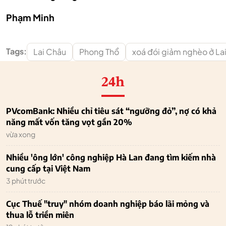
Phạm Minh
Tags:
Lai Châu
Phong Thổ
xoá đói giảm nghèo ở La
24h
PVcomBank: Nhiều chỉ tiêu sát “ngưỡng đỏ”, nợ có khả
năng mất vốn tăng vọt gần 20%
vừa xong
Nhiều 'ông lớn' công nghiệp Hà Lan đang tìm kiếm nhà
cung cấp tại Việt Nam
3 phút trước
Cục Thuế "truy" nhóm doanh nghiệp báo lãi mỏng và
thua lỗ triền miên