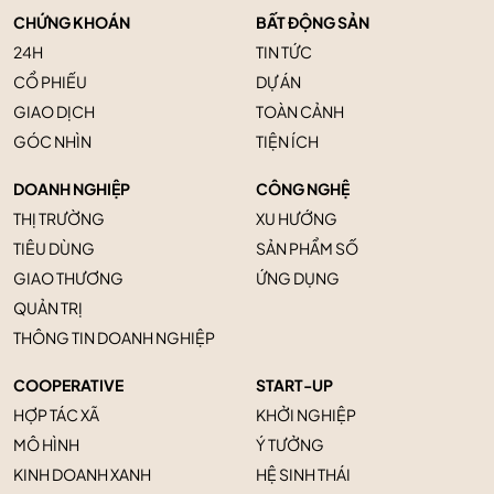
CHỨNG KHOÁN
BẤT ĐỘNG SẢN
24H
TIN TỨC
CỔ PHIẾU
DỰ ÁN
GIAO DỊCH
TOÀN CẢNH
GÓC NHÌN
TIỆN ÍCH
DOANH NGHIỆP
CÔNG NGHỆ
THỊ TRƯỜNG
XU HƯỚNG
TIÊU DÙNG
SẢN PHẨM SỐ
GIAO THƯƠNG
ỨNG DỤNG
QUẢN TRỊ
THÔNG TIN DOANH NGHIỆP
COOPERATIVE
START-UP
HỢP TÁC XÃ
KHỞI NGHIỆP
MÔ HÌNH
Ý TƯỞNG
KINH DOANH XANH
HỆ SINH THÁI