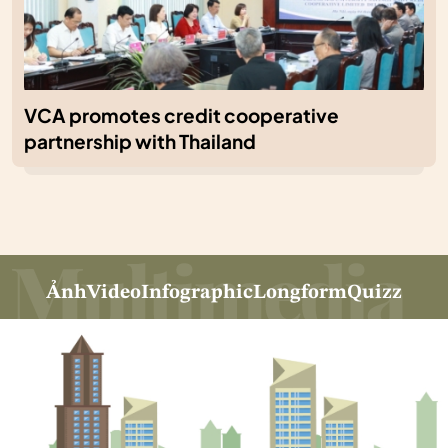
VCA promotes credit cooperative
partnership with Thailand
Ảnh
Video
Infographic
Longform
Quizz