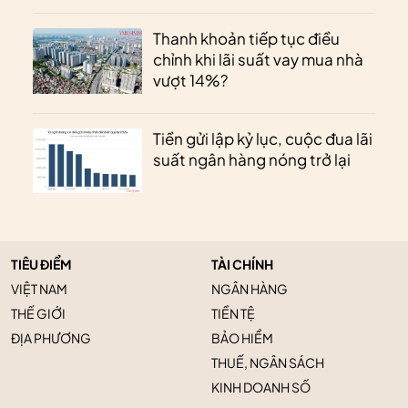
Thanh khoản tiếp tục điều
chỉnh khi lãi suất vay mua nhà
vượt 14%?
Tiền gửi lập kỷ lục, cuộc đua lãi
suất ngân hàng nóng trở lại
TIÊU ĐIỂM
TÀI CHÍNH
VIỆT NAM
NGÂN HÀNG
THẾ GIỚI
TIỀN TỆ
ĐỊA PHƯƠNG
BẢO HIỂM
THUẾ, NGÂN SÁCH
KINH DOANH SỐ