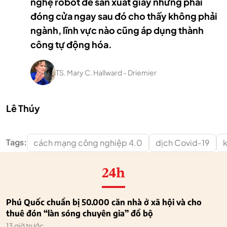
nghệ robot để sản xuất giày nhưng phải
đóng cửa ngay sau đó cho thấy không phải
ngành, lĩnh vực nào cũng áp dụng thành
công tự động hóa.
TS. Mary C. Hallward - Driemier
Lê Thúy
Tags:
cách mạng công nghiệp 4.0
dịch Covid-19
k
24h
Phú Quốc chuẩn bị 50.000 căn nhà ở xã hội và cho
thuê đón “làn sóng chuyên gia” đổ bộ
13 giờ trước