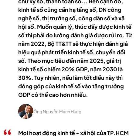
chữ kỹ số, thanh toán số... Bên cạnh đó,
kinh tế số cũng cần hạ tầng số, DN công
nghệ số, thị trường số, công dân số và xã
hội số. Muốn quản lý, thúc đẩy được kinh tế
số thì phải đo lường đánh giá được rủi ro. Từ
năm 2022, Bộ TT&TT sẽ thực hiện đánh giá
hiệu quả phát triển kinh tế số, chuyển đổi
số. Theo mục tiêu đến năm 2025, giá trị
kinh tế số chiếm 20% GDP, năm 2030 là
30%. Tuy nhiên, nếu làm tốt điều này thì
đóng góp của kinh tế số vào tăng trưởng
GDP có thể cao hơn nhiều.
Ông Nguyễn Mạnh Hùng
Mọi hoạt động kinh tế - xã hội của TP.HCM