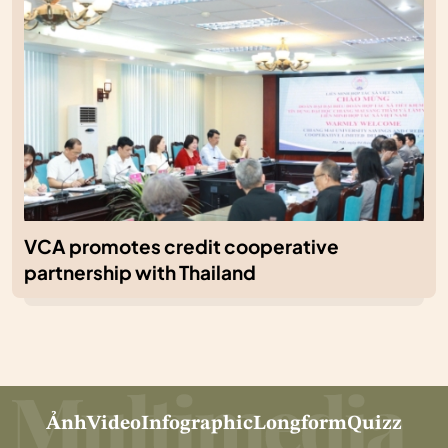
VCA promotes credit cooperative
partnership with Thailand
Ảnh
Video
Infographic
Longform
Quizz