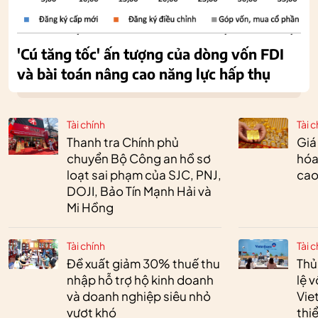
'Cú tăng tốc' ấn tượng của dòng vốn FDI
và bài toán nâng cao năng lực hấp thụ
Tài chính
Tài c
Thanh tra Chính phủ
Giá
chuyển Bộ Công an hồ sơ
hóa
loạt sai phạm của SJC, PNJ,
cao
DOJI, Bảo Tín Mạnh Hải và
Mi Hồng
Tài chính
Tài c
Đề xuất giảm 30% thuế thu
Thủ
nhập hỗ trợ hộ kinh doanh
lệ 
và doanh nghiệp siêu nhỏ
Vie
vượt khó
thi