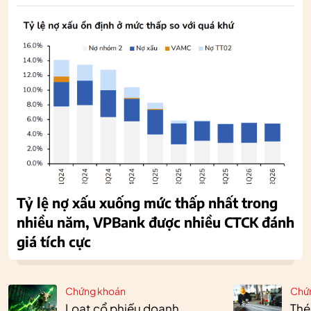
Tỷ lệ nợ xấu xuống mức thấp nhất trong
nhiều năm, VPBank được nhiều CTCK đánh
giá tích cực
Chứng khoán
Chứ
Loạt cổ phiếu doanh
Thé