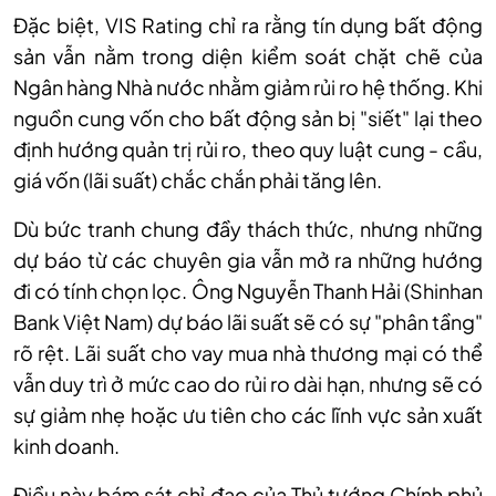
Đặc biệt, VIS Rating chỉ ra rằng tín dụng bất động
sản vẫn nằm trong diện kiểm soát chặt chẽ của
Ngân hàng Nhà nước nhằm giảm rủi ro hệ thống. Khi
nguồn cung vốn cho bất động sản bị "siết" lại theo
định hướng quản trị rủi ro, theo quy luật cung - cầu,
giá vốn (lãi suất) chắc chắn phải tăng lên.
Dù bức tranh chung đầy thách thức, nhưng những
dự báo từ các chuyên gia vẫn mở ra những hướng
đi có tính chọn lọc. Ông Nguyễn Thanh Hải (Shinhan
Bank Việt Nam) dự báo lãi suất sẽ có sự "phân tầng"
rõ rệt. Lãi suất cho vay mua nhà thương mại có thể
vẫn duy trì ở mức cao do rủi ro dài hạn, nhưng sẽ có
sự giảm nhẹ hoặc ưu tiên cho các lĩnh vực sản xuất
kinh doanh.
Điều này bám sát chỉ đạo của Thủ tướng Chính phủ