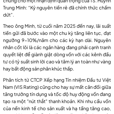
chứng cho một nhận định quan trọng của TS. Huỳnh
Trung Minh: “Kỷ nguyên tiền rẻ đã chính thức chấm
dứt”.
Theo ông Minh, từ cuối năm 2025 đến nay, lãi suất
tiền gửi đã bước vào một chu kỳ tăng liên tục, đạt
ngưỡng 9-10%/năm cho các kỳ hạn dài. Nguyên
nhân cốt lõi là các ngân hàng đang phải cạnh tranh
quyết liệt để giành giật dòng vốn với các kênh đầu
tư có tỷ suất sinh lời cao và tâm lý an toàn như vàng
hay bất động sản phân khúc thấp.
Phân tích từ CTCP Xếp hạng Tín nhiệm Đầu tư Việt
Nam (VIS Rating) cũng
cho hay s
ự mất cân đối giữa
tăng trưởng tín dụng và tốc độ huy động vốn đang
tạo ra một "nút thắt" thanh khoản. Khi nhu cầu vốn
của nền kinh tế cho sản xuất và hạ tầng tăng cao,