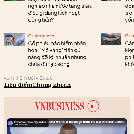
nghiệp nhà nước tăng trần,
doa
điều gì đang kích hoạt
tro
dòng tiền?
vốn
Chứng khoán
Chứ
Cổ phiếu bảo hiểm phân
Cản
hóa: ‘Mỏ vàng’ tiền gửi
kiệ
nâng đỡ lợi nhuận nhưng
phi
chưa đủ tạo sóng
khó
Xem thêm bài viết tại:
Tiêu điểm
Chứng khoán