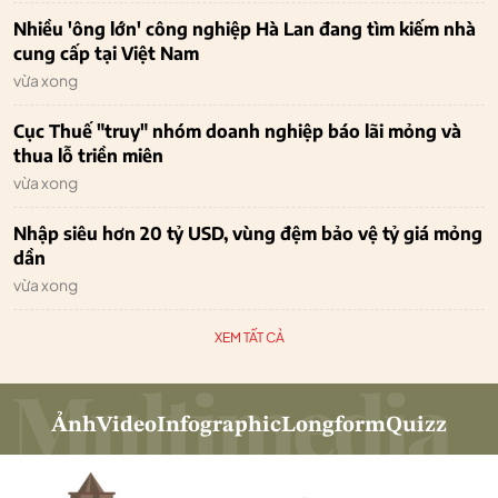
Nhiều 'ông lớn' công nghiệp Hà Lan đang tìm kiếm nhà
cung cấp tại Việt Nam
vừa xong
Cục Thuế "truy" nhóm doanh nghiệp báo lãi mỏng và
thua lỗ triền miên
vừa xong
Nhập siêu hơn 20 tỷ USD, vùng đệm bảo vệ tỷ giá mỏng
dần
vừa xong
XEM TẤT CẢ
Ảnh
Video
Infographic
Longform
Quizz