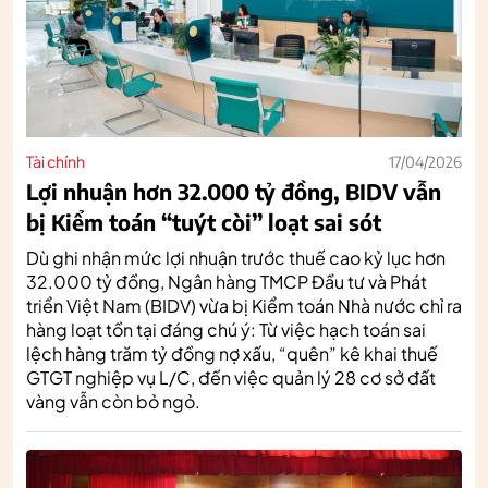
Tài chính
17/04/2026
Lợi nhuận hơn 32.000 tỷ đồng, BIDV vẫn
bị Kiểm toán “tuýt còi” loạt sai sót
Dù ghi nhận mức lợi nhuận trước thuế cao kỷ lục hơn
32.000 tỷ đồng, Ngân hàng TMCP Đầu tư và Phát
triển Việt Nam (BIDV) vừa bị Kiểm toán Nhà nước chỉ ra
hàng loạt tồn tại đáng chú ý: Từ việc hạch toán sai
lệch hàng trăm tỷ đồng nợ xấu, “quên” kê khai thuế
GTGT nghiệp vụ L/C, đến việc quản lý 28 cơ sở đất
vàng vẫn còn bỏ ngỏ.