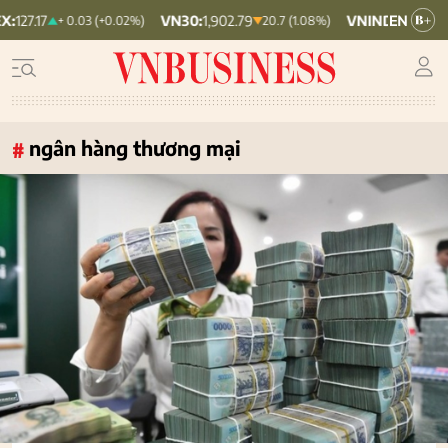
VN30:
1,902.79
VNINDEX:
1,764.78
HNX30
20.7 (1.08%)
19.87 (1.11%)
ngân hàng thương mại
#