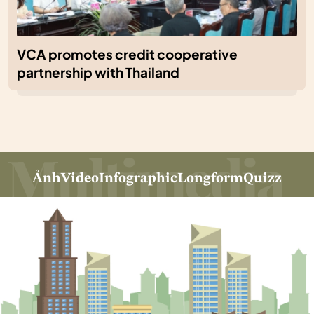
VCA promotes credit cooperative
partnership with Thailand
Ảnh
Video
Infographic
Longform
Quizz