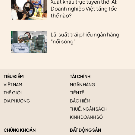
Xuất khẩu trực tuyến thời AI:
Doanh nghiệp Việt tăng tốc
thế nào?
Lãi suất trái phiếu ngân hàng
“nổi sóng”
TIÊU ĐIỂM
TÀI CHÍNH
VIỆT NAM
NGÂN HÀNG
THẾ GIỚI
TIỀN TỆ
ĐỊA PHƯƠNG
BẢO HIỂM
THUẾ, NGÂN SÁCH
KINH DOANH SỐ
CHỨNG KHOÁN
BẤT ĐỘNG SẢN