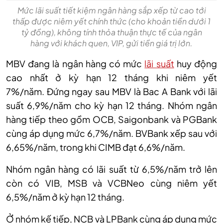
Mức lãi suất tiết kiệm ngân hàng sắp xếp từ cao tới
thấp được niêm yết chính thức (cho khoản tiền dưới 1
tỷ đồng), không tính thỏa thuận thực tế của ngân
hàng với khách quen, VIP, gửi tiền giá trị lớn.
MBV đang là ngân hàng có mức
lãi suất
huy động
cao nhất ở kỳ hạn 12 tháng khi niêm yết
7%/năm.
Đứng ngay sau MBV là Bac A Bank với lãi
suất 6,9%/năm cho kỳ hạn 12 tháng. Nhóm ngân
hàng tiếp theo gồm OCB, Saigonbank và PGBank
cùng áp dụng mức 6,7%/năm. BVBank xếp sau với
6,65%/năm, trong khi CIMB đạt 6,6%/năm.
Nhóm ngân hàng có lãi suất từ 6,5%/năm trở lên
còn có VIB, MSB và VCBNeo cùng niêm yết
6,5%/năm ở kỳ hạn 12 tháng.
Ở nhóm kế tiếp, NCB và LPBank cùng áp dụng mức