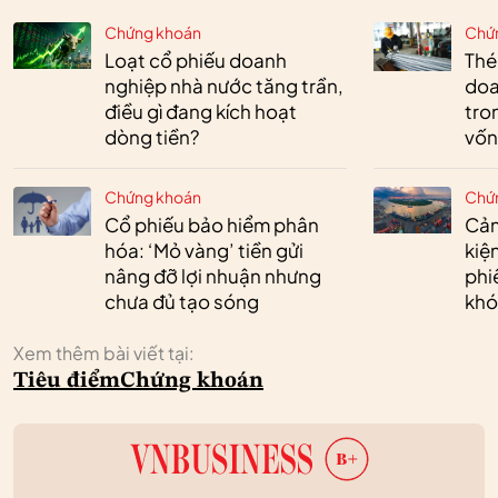
Chứng khoán
Chứ
Loạt cổ phiếu doanh
Thé
nghiệp nhà nước tăng trần,
doa
điều gì đang kích hoạt
tro
dòng tiền?
vốn
Chứng khoán
Chứ
Cổ phiếu bảo hiểm phân
Cản
hóa: ‘Mỏ vàng’ tiền gửi
kiệ
nâng đỡ lợi nhuận nhưng
phi
chưa đủ tạo sóng
khó
Xem thêm bài viết tại:
Tiêu điểm
Chứng khoán