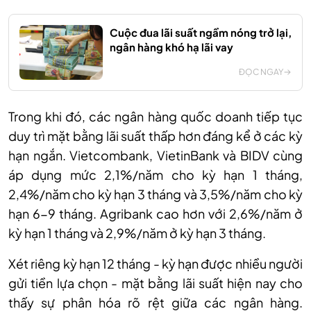
Cuộc đua lãi suất ngầm nóng trở lại,
ngân hàng khó hạ lãi vay
ĐỌC NGAY
Trong khi đó, các ngân hàng quốc doanh tiếp tục
duy trì mặt bằng lãi suất thấp hơn đáng kể ở các kỳ
hạn ngắn. Vietcombank, VietinBank và BIDV cùng
áp dụng mức 2,1%/năm cho kỳ hạn 1 tháng,
2,4%/năm cho kỳ hạn 3 tháng và 3,5%/năm cho kỳ
hạn 6-9 tháng. Agribank cao hơn với 2,6%/năm ở
kỳ hạn 1 tháng và 2,9%/năm ở kỳ hạn 3 tháng.
Xét riêng kỳ hạn 12 tháng - kỳ hạn được nhiều người
gửi tiền lựa chọn - mặt bằng lãi suất hiện nay cho
thấy sự phân hóa rõ rệt giữa các ngân hàng.