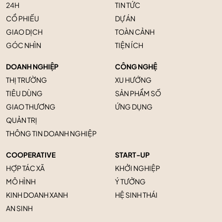
24H
TIN TỨC
CỔ PHIẾU
DỰ ÁN
GIAO DỊCH
TOÀN CẢNH
GÓC NHÌN
TIỆN ÍCH
DOANH NGHIỆP
CÔNG NGHỆ
THỊ TRƯỜNG
XU HƯỚNG
TIÊU DÙNG
SẢN PHẨM SỐ
GIAO THƯƠNG
ỨNG DỤNG
QUẢN TRỊ
THÔNG TIN DOANH NGHIỆP
COOPERATIVE
START-UP
HỢP TÁC XÃ
KHỞI NGHIỆP
MÔ HÌNH
Ý TƯỞNG
KINH DOANH XANH
HỆ SINH THÁI
AN SINH