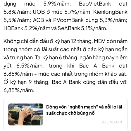
dụng mức 5,9%/năm; BaoVietBank đạt
5,8%/năm; UOB ở mức 5,7%/năm; KienlongBank
5,5%/năm; ACB và PVcomBank cùng 5,3%/năm;
HDBank 5,2%/năm và SeABank 5,1%/năm.
Không chỉ dẫn đầu ở kỳ hạn 12 tháng, MBV còn nằm
trong nhóm có lãi suất cao nhất ở các kỳ hạn ngắn
và trung hạn. Tại kỳ hạn 6 tháng, ngân hàng này niêm
yết 6,5%/năm, trong khi Bac A Bank đạt
6,85%/năm - mức cao nhất trong nhóm khảo sát.
Ở kỳ hạn 9 tháng, Bac A Bank cũng dẫn đầu với
6,85%/năm.
Dòng vốn "nghẽn mạch" và nỗi lo lãi
suất chực chờ bùng nổ
ĐỌC NGAY