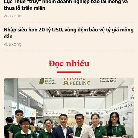
Cục Thuế "truy" nhóm doanh nghiệp báo lãi mỏng và
thua lỗ triền miên
vừa xong
Nhập siêu hơn 20 tỷ USD, vùng đệm bảo vệ tỷ giá mỏng
dần
vừa xong
Đọc nhiều