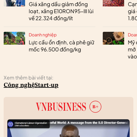
Giá xăng dầu giảm đồng
Cạn
loạt, xăng E10RON95-III lùi
giá
về 22.324 đồng/lít
1.8
Doanh nghiệp
Doa
Lực cầu ổn định, cà phê giữ
Mỹ 
mốc 96.500 đồng/kg
mở 
vào
Xem thêm bài viết tại:
Công nghệ
Start-up