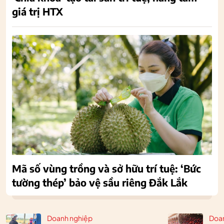
giá trị HTX
Mã số vùng trồng và sở hữu trí tuệ: ‘Bức
tường thép’ bảo vệ sầu riêng Đắk Lắk
Doanh nghiệp
Doa