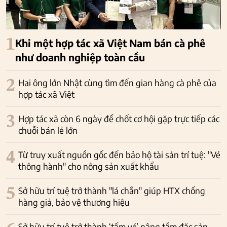
1
Khi một hợp tác xã Việt Nam bán cà phê
như doanh nghiệp toàn cầu
2
Hai ông lớn Nhật cùng tìm đến gian hàng cà phê của
hợp tác xã Việt
3
Hợp tác xã còn 6 ngày để chốt cơ hội gặp trực tiếp các
chuỗi bán lẻ lớn
4
Từ truy xuất nguồn gốc đến bảo hộ tài sản trí tuệ: "Vé
thông hành" cho nông sản xuất khẩu
5
Sở hữu trí tuệ trở thành "lá chắn" giúp HTX chống
hàng giả, bảo vệ thương hiệu
Sở hữu trí tuệ trở thành ‘tấm vé’ nâng tầm đặc sản