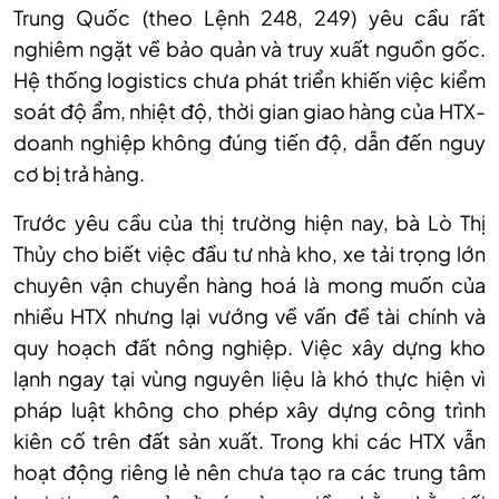
Trung Qu
ốc (theo Lệnh 248, 249) y
êu c
ầu rất
nghi
êm ng
ặt về bảo quản v
à truy xu
ất nguồn gốc.
Hệ thống logistics chưa ph
át tri
ển khiến việc kiểm
so
át đ
ộ ẩm, nhiệt độ, thời gian giao h
àng c
ủa HTX-
doanh nghiệp kh
ông đúng ti
ến độ, dẫn đến nguy
cơ bị trả h
àng.
Trư
ớc y
êu c
ầu của thị trường hiện nay, b
à Lò Th
ị
Thủy cho biết việc đầu tư nh
à kho, xe t
ải trọng lớn
chuy
ên v
ận chuyển h
àng hoá là mong mu
ốn của
nhiều HTX nhưng lại vướng về vấn đề t
ài chính và
quy ho
ạch đất n
ông nghi
ệp. Việc x
ây d
ựng kho
lạnh ngay tại v
ùng nguyên li
ệu l
à khó th
ực hiện v
ì
pháp lu
ật kh
ông cho phép xây d
ựng c
ông trình
kiên c
ố tr
ên đ
ất sản xuất. Trong khi c
ác HTX v
ẫn
hoạt động ri
êng l
ẻ n
ên chưa t
ạo ra c
ác trung tâm