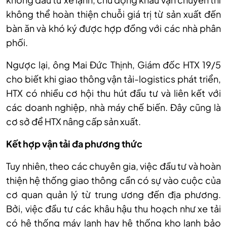
không th
ể ho
àn thi
ện chuỗi gi
á tr
ị từ sản xuất đến
b
àn ăn và khó ký đư
ợc hợp đồng với c
ác nhà phân
ph
ối.
Ngược lại,
ông Mai Đ
ức Thịnh, Gi
ám đ
ốc HTX 19/5
cho biết khi giao th
ông v
ận tải-logistics ph
át tri
ển,
HTX c
ó nhi
ều cơ hội thu h
út đ
ầu tư v
à liên k
ết với
c
ác doanh nghi
ệp, nh
à máy ch
ế biến. Đ
ây cũng là
cơ s
ở để HTX n
âng c
ấp sản xuất.
Kết hợp vận tải đa phương thức
Tuy nhi
ên, theo các chuyên gia, vi
ệc đầu tư v
à hoàn
thi
ện hệ thống giao th
ông c
ần c
ó s
ự v
ào cu
ộc của
cơ quan quản l
ý t
ừ trung ương đến địa phương.
Bởi,
vi
ệc đầu tư c
ác khâu h
ậu thu hoạch như xe tải
c
ó h
ệ thống m
áy l
ạnh hay hệ thống kho lạnh bảo