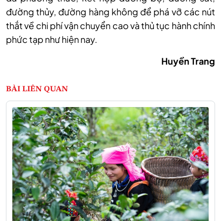
đường thủy, đường h
àng không đ
ể ph
á v
ỡ c
ác nút
th
ắt về chi ph
í v
ận chuyển cao
v
à th
ủ tục h
ành chính
ph
ức tạp như hiện nay.
Huyền Trang
BÀI LIÊN QUAN