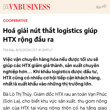
COOPERATIVE
Hoá giải nút thắt logistics giúp
HTX rộng đầu ra
Thứ Sáu, 8/5/2026 | 07:41 GMT+7
Việc vận chuyển hàng hóa nếu được tối ưu sẽ
giúp các HTX giảm giá thành, sản xuất chuyên
nghiệp hơn... Khi khâu logistics được đầu tư,
HTX cũng có nhiều cơ hội tiếp cận khách hàng,
nhất là xuất khẩu vào những thị trường lớn.
B
à Lò Th
ị Thủy, Gi
ám đ
ốc HTX rau an to
àn V
ạn Ph
úc
(Sơn La), cho bi
ết khu vực sản xuất, thu gom n
ông
s
ản của HTX tại v
ùng nông thôn có h
ạ tầng giao