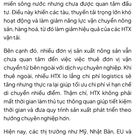
miền s
ông nư
ớc nhưng chưa được quan t
âm đ
ầu
tư. Điều n
ày khi
ến c
ác tàu, thuy
ền tải trọng lớn kh
ó
ho
ạt động v
à làm gi
ảm năng lực vận chuyển n
ông
s
ản, h
àng hoá, t
ừ đ
ó làm gi
ảm hiệu quả của c
ác HTX
v
ận tải.
B
ên c
ạnh đ
ó, nhi
ều đơn vị sản xuất n
ông s
ản vẫn
chưa quan t
âm đ
ến việc việc thu
ê đơn v
ị vận
chuyển từ b
ên ngoài v
ới dịch vụ chuy
ên nghi
ệp. Khi
thu
ê ngoài, nhi
ều HTX lo lắng chi ph
í logistics s
ẽ
tăng nhưng thực ra lại gi
úp t
ối ưu chi ph
í vì h
ạn chế
di chuyển nhiều điểm. Thậm ch
í, HTX không ph
ải
mất thời gian l
àm th
ủ tục th
ông quan giúp ti
ết kiệm
thời gian v
à đưa quy trình s
ản xuất ph
át tri
ển theo
hướng chuy
ên nghi
ệp hơn.
Hiện nay, c
ác th
ị trường như Mỹ, Nhật Bản, EU v
à