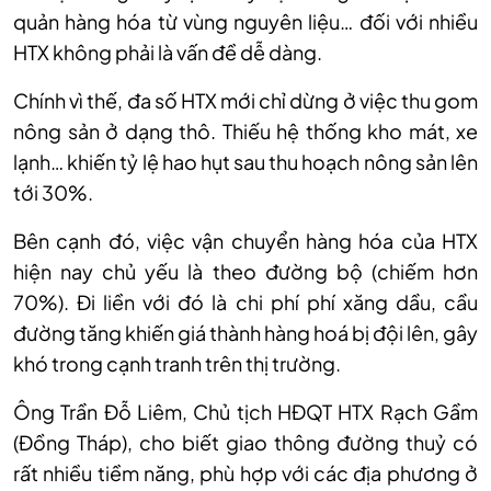
quản h
àng hóa t
ừ v
ùng nguyên li
ệu… đối với nhiều
HTX kh
ông ph
ải l
à v
ấn đề dễ d
àng.
Chính vì th
ế,
đa số HTX mới chỉ dừng ở việc thu gom
n
ông s
ản ở dạng th
ô. Thi
ếu hệ thống kho m
át, xe
l
ạnh… khiến tỷ lệ hao hụt sau thu hoạch n
ông s
ản l
ên
t
ới 30%.
B
ên c
ạnh đ
ó, vi
ệc vận chuyển h
àng hóa c
ủa HTX
hiện n
ay ch
ủ yếu l
à theo đư
ờng bộ (chiếm hơn
70%). Đi liền với đ
ó là chi phí phí xăng d
ầu, cầu
đường tăng khiến gi
á thành hàng hoá b
ị đội l
ên, gây
khó trong c
ạnh tranh tr
ên th
ị trường.
Ông Tr
ần Đỗ Li
êm, Ch
ủ tịch HĐQT HTX Rạch Gầm
(Đồng Th
áp), cho bi
ết giao th
ông đư
ờng thuỷ c
ó
r
ất nhiều tiềm năng, ph
ù h
ợp với c
ác đ
ịa phương ở