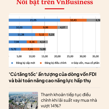
Nổi bật
trên VnBusiness
'Cú tăng tốc' ấn tượng của dòng vốn FDI
và bài toán nâng cao năng lực hấp thụ
Thanh khoản tiếp tục điều
chỉnh khi lãi suất vay mua nhà
vượt 14%?