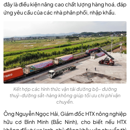
đ
ây là đi
ều kiện n
âng cao ch
ất lượng h
àng hoá, đáp
ứng y
êu c
ầu của c
ác nhà phân ph
ối, nhập khẩu.
Kết hợp các hình thức vận tải đường bộ- đường
thuỷ-đường sắt-hàng không giúp tối ưu chi phí vận
chuyển.
Ông Nguy
ễn Ngọc Hải, Gi
ám đ
ốc HTX n
ông nghi
ệp
hữu cơ B
ình Minh (B
ắc Ninh), cho biết nếu HTX
kh
ông đ
ầu tư xe lạnh, chủ động kh
âu v
ận chuyển th
ì