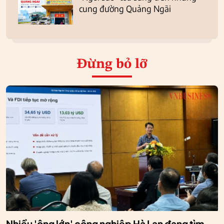
cung đường Quảng Ngãi
Đừng bỏ lỡ
Nhiều 'ông lớn' công nghiệp Hà Lan đang tìm