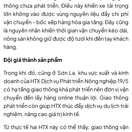
th
ông chưa phát tri
ển. Điều n
ày khi
ến xe tải trọng
lớn kh
ông vào đư
ợc v
ùng nguyên li
ệu đẩy chi ph
í
v
ận chuyển - bốc xếp h
àng hóa gia tăng. Đây cũng
là nguyên nhân
khiến thời gian vận chuyển k
éo dài,
nông s
ản kh
ông gi
ữ được độ tươi khi đến tay kh
ách
hàng.
Đ
ội gi
á thành s
ản phẩm
Trong khi đó, cũng ở Sơn La, khu vực xuất v
à kinh
doanh c
ủa HTX Dịch vụ Ph
át tri
ển N
ông nghi
ệp 19/5
c
ó h
ạ tầng giao th
ông khá phát tri
ển n
ên đơn v
ị vận
chuyển đến lấy h
àng online thu
ận lợi. Giao th
ông
phát tri
ển c
òn giúp HTX thúc đ
ẩy dịch vụ du lịch trải
nghiệm, n
âng cao giá tr
ị kinh tế.
Từ thực tế hai HTX n
ày có th
ể thấy, giao th
ông v
ận