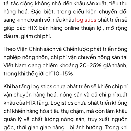
tải t
ác đ
ộng kh
ông nh
ỏ đến kh
âu s
ản xuất, ti
êu th
ụ
h
àng hoá. Đ
ặc biệt, trong điều kiện chuyển đổi
sang kinh doanh số, nếu kh
âu
logistics
phát tri
ển sẽ
gi
úp các HTX bán hàng online thu
ận lợi, mở rộng
đầu ra, giảm chi ph
í.
Theo Vi
ện Ch
ính sách và Chi
ến lược ph
át tri
ển n
ông
nghi
ệp n
ông thôn, chi phí v
ận chuyển n
ông s
ản tại
Việt Nam đang chiếm khoảng 20-25% gi
á thành,
trong khi th
ế giới chỉ 10-15%.
Khi hạ tầng logistics chưa ph
át tri
ển sẽ khiến chi ph
í
v
ận chuyển h
àng hoá, nông s
ản v
à c
ả
chi phí xu
ất
khẩu của HTX tăng. Logistics chưa ph
át tri
ển kh
ông
ch
ỉ khiến h
àng hóa tiêu th
ụ chậm, m
à còn làm khâu
qu
ản l
ý v
ề chất lượng n
ông s
ản, truy xuất nguồn
gốc, thời gian giao h
àng… b
ị ảnh hưởng. Trong khi