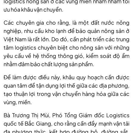
logistics nông s
ản ở c
ác vùng mi
ền nhằm nhằm tối
ưu h
óa khâu v
ận chuyển.
C
ác chuyên gia cho r
ằng, l
à m
ột đất nước n
ông
nghi
ệp, nhu cầu kho lạnh để bảo quản n
ông s
ản ở
Việt Nam l
à r
ất lớn. Do đ
ó, c
ần ph
át tri
ển c
ác trung
tâm logistics chuyên bi
ệt cho n
ông s
ản với những
y
êu c
ầu
về hệ thống th
ông gió, ki
ểm so
át đ
ộ ẩm
nhằm đảm bảo chất lượng sản phẩm.
Để l
àm đư
ợc điều n
ày, khâu quy ho
ạch cần được
quan t
âm đ
ể tận dụng lợi thế giữa c
ác đ
ịa phương,
tạo thuận lợi trong vận chuyển h
àng hóa gi
ữa c
ác
vùng, mi
ền.
B
à Trương Th
ị M
ùi, Phó T
ổng Gi
ám đ
ốc Logistics
quốc tế Bắc Giang, cho rằng cần đẩy mạnh vận tải
đa phương thức, kết hợp đường bộ, đường sắt,