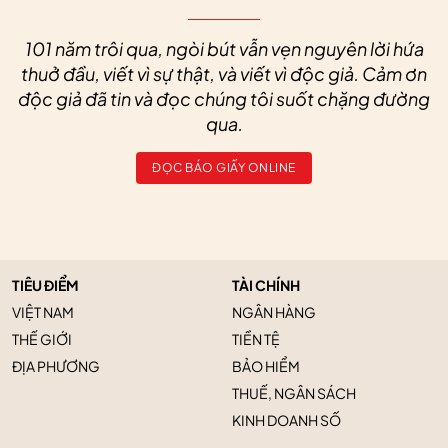
101 năm trôi qua, ngòi bút vẫn vẹn nguyên lời hứa
thuở đầu, viết vì sự thật, và viết vì độc giả. Cảm ơn
độc giả đã tin và đọc chúng tôi suốt chặng đường
qua.
ĐỌC BÁO GIẤY ONLINE
TIÊU ĐIỂM
TÀI CHÍNH
VIỆT NAM
NGÂN HÀNG
THẾ GIỚI
TIỀN TỆ
ĐỊA PHƯƠNG
BẢO HIỂM
THUẾ, NGÂN SÁCH
KINH DOANH SỐ