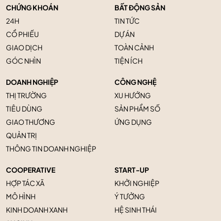
CHỨNG KHOÁN
BẤT ĐỘNG SẢN
24H
TIN TỨC
CỔ PHIẾU
DỰ ÁN
GIAO DỊCH
TOÀN CẢNH
GÓC NHÌN
TIỆN ÍCH
DOANH NGHIỆP
CÔNG NGHỆ
THỊ TRƯỜNG
XU HƯỚNG
TIÊU DÙNG
SẢN PHẨM SỐ
GIAO THƯƠNG
ỨNG DỤNG
QUẢN TRỊ
THÔNG TIN DOANH NGHIỆP
COOPERATIVE
START-UP
HỢP TÁC XÃ
KHỞI NGHIỆP
MÔ HÌNH
Ý TƯỞNG
KINH DOANH XANH
HỆ SINH THÁI