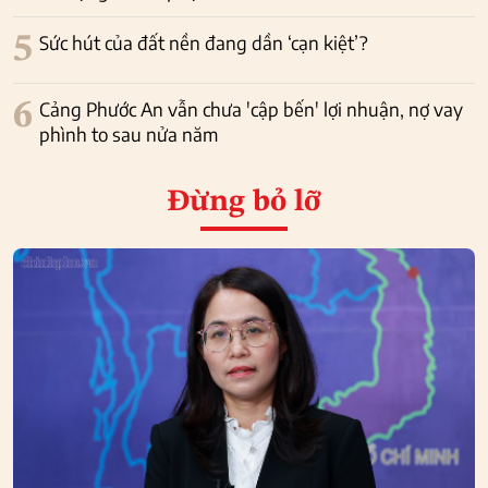
5
Sức hút của đất nền đang dần ‘cạn kiệt’?
6
Cảng Phước An vẫn chưa 'cập bến' lợi nhuận, nợ vay
phình to sau nửa năm
Đừng bỏ lỡ