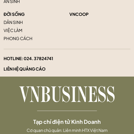
AN SINH
ĐỜI SỐNG
VNCOOP
DÂN SINH
VIỆC LÀM
PHONG CÁCH
HOTLINE:
024. 37824741
LIÊN HỆ QUẢNG CÁO
Tạp chí điện tử Kinh Doanh
Cơ quan chủ quản: Liên minh HTX Việt Nam