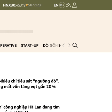
453.19
HNXINDEX:
292.64
UPCOMI
5.87 (1.28%)
8.56 (2.84%)
PERATIVE
START-UP
ĐỜI SỐNG
PODCAST
VNCOOP
iều chỉ tiêu sát “ngưỡng đỏ”,
ng mất vốn tăng vọt gần 20%
n' công nghiệp Hà Lan đang tìm