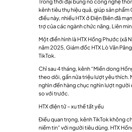
Trong thời đại bùng nổ công nghệ thông
kênh tiêu thụ hiệu quả, giúp sản phẩm
điều này, nhiều HTX ở Điện Biên đã mạn
trợ của các ngành chức năng, Liên min
Một điển hình là HTX Hồng Phước (xã N
năm 2025, Giám đốc HTX Lò Văn Pâng 
TikTok.
Chỉ sau 4 tháng, kênh “Miến dong Hồn
theo dõi, gần nửa triệu lượt yêu thích
nghìn đến hàng chục nghìn lượt người
so với trước.
HTX điện tử – xu thế tất yếu
Điều quan trọng, kênh TikTok không ch
niềm tin” với người tiêu dùng. HTX Hồ