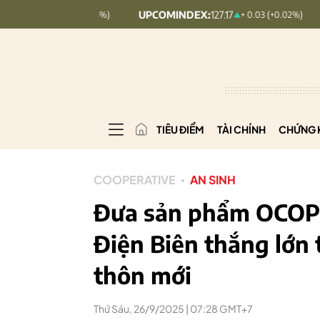
4
UPCOMINDEX:
127.17
VN30:
1
8.56 (2.84%)
+ 0.03 (+0.02%)
TIÊU ĐIỂM
TÀI CHÍNH
CHỨNG 
COOPERATIVE
AN SINH
Đưa sản phẩm OCOP ‘
Điện Biên thắng lớn 
thôn mới
Thứ Sáu, 26/9/2025 | 07:28 GMT+7