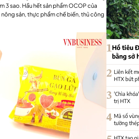
hẩm 3 sao. Hầu hết sản phẩm OCOP của
a: nông sản, thực phẩm chế biến, thủ công
1
Hồ tiêu Đ
bằng sở h
2
Liên kết m
HTX bứt p
3
'Chìa khóa'
trị HTX
4
Mã số vùng
tường thép
HTX tạo gi