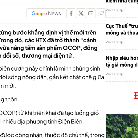
kiếm nhà cung
vừa xong
Cục Thuế "tr
ừng bước khẳng định vị thế mới trên
mỏng và thua 
Trong đó, các HTX đã trở thành “cánh
vừa xong
ất, vừa nâng tầm sản phẩm OCOP, đồng
 đổi số, thương mại điện tử.
Nhập siêu hơ
tỷ giá mỏng 
iên cương này chính là minh chứng sinh
vừa xong
đời sống nông dân, gắn kết chặt chẽ giữa
ôn mới.
ng thôn
COP) từ khi triển khai đã tạo luồng gió
i nhiều địa phương tỉnh Điện Biên.
được công nhận, thuộc 88 chủ thể, trong