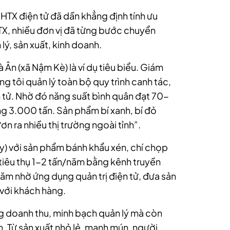
HTX điện tử đã dần khẳng định tính ưu
HTX, nhiều đơn vị đã từng bước chuyển
ý, sản xuất, kinh doanh.
 Ân (xã Nậm Kè) là ví dụ tiêu biểu. Giám
 tôi quản lý toàn bộ quy trình canh tác,
n tử. Nhờ đó năng suất bình quân đạt 70-
g 3.000 tấn. Sản phẩm bí xanh, bí đỏ
ơn ra nhiều thị trường ngoài tỉnh”.
) với sản phẩm bánh khẩu xén, chí chọp
iêu thụ 1-2 tấn/năm bằng kênh truyền
năm nhờ ứng dụng quản trị điện tử, đưa sản
 với khách hàng.
g doanh thu, minh bạch quản lý mà còn
n. Từ sản xuất nhỏ lẻ, manh mún, người