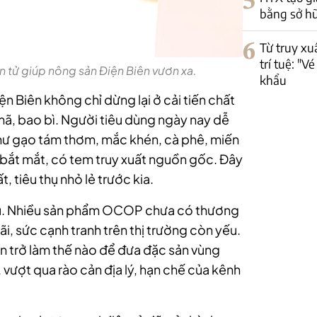
5
bằng sở hữ
6
Từ truy xu
trí tuệ: "
 tử giúp nông sản Điện Biên vươn xa.
khẩu
n Biên không chỉ dừng lại ở cải tiến chất
ã, bao bì. Người tiêu dùng ngày nay dễ
hư gạo tám thơm, mắc khén, cà phê, miến
ắt mắt, có tem truy xuất nguồn gốc. Đây
t, tiêu thụ nhỏ lẻ trước kia.
hữu. Nhiều sản phẩm OCOP chưa có thương
, sức cạnh tranh trên thị trường còn yếu.
răn trở làm thế nào để đưa đặc sản vùng
 vượt qua rào cản địa lý, hạn chế của kênh