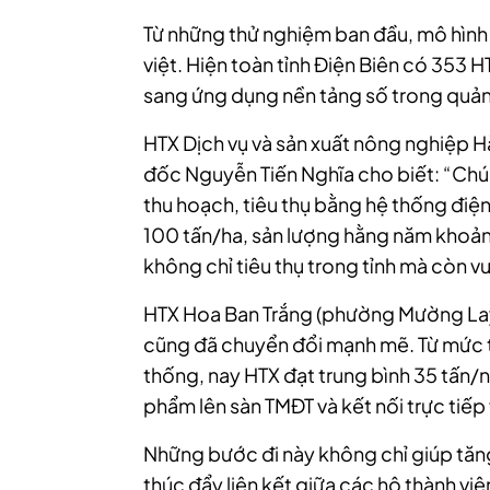
Từ những thử nghiệm ban đầu, mô hình 
việt. Hiện toàn tỉnh Điện Biên có 353 
sang ứng dụng nền tảng số trong quản l
HTX Dịch vụ và sản xuất nông nghiệp Hà
đốc Nguyễn Tiến Nghĩa cho biết: “Chúng
thu hoạch, tiêu thụ bằng hệ thống điệ
100 tấn/ha, sản lượng hằng năm khoản
không chỉ tiêu thụ trong tỉnh mà còn vư
HTX Hoa Ban Trắng (phường Mường Lay
cũng đã chuyển đổi mạnh mẽ. Từ mức t
thống, nay HTX đạt trung bình 35 tấn/
phẩm lên sàn TMĐT và kết nối trực tiếp
Những bước đi này không chỉ giúp tăn
thúc đẩy liên kết giữa các hộ thành viê