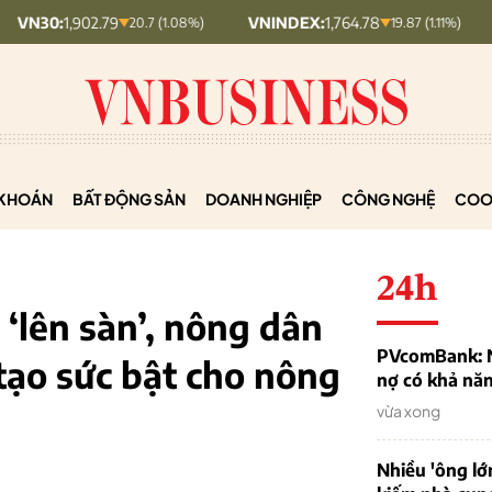
,902.79
VNINDEX:
1,764.78
HNX30:
20.7 (1.08%)
19.87 (1.11%)
KHOÁN
BẤT ĐỘNG SẢN
DOANH NGHIỆP
CÔNG NGHỆ
COO
24h
lên sàn’, nông dân
PVcomBank: Nh
tạo sức bật cho nông
nợ có khả nă
vừa xong
Nhiều 'ông lớ