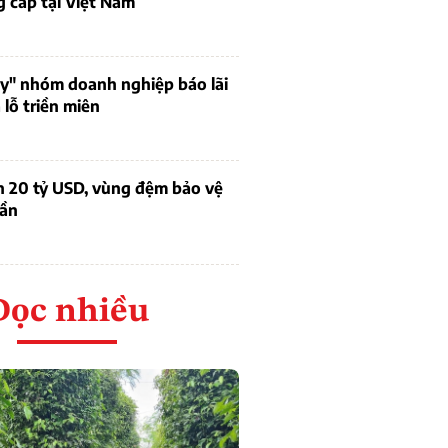
 cấp tại Việt Nam
uy" nhóm doanh nghiệp báo lãi
lỗ triền miên
n 20 tỷ USD, vùng đệm bảo vệ
dần
Đọc nhiều