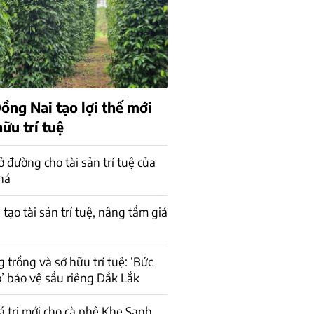
ồng Nai tạo lợi thế mới
ữu trí tuệ
ở đường cho tài sản trí tuệ của
há
 tạo tài sản trí tuệ, nâng tầm giá
 trồng và sở hữu trí tuệ: ‘Bức
’ bảo vệ sầu riêng Đắk Lắk
á trị mới cho cà phê Khe Sanh