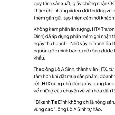
quy trình sản xuất, giấy chứng nhận 
Thậm chí, những video đời thường về
thêm gần gũi, tạo thiện cảm nơi khách
Không kém phần ấn tượng, HTX Thương m
Dình) đã áp dụng phần mềm ghi nhận th
ngày thu hoạch… Nhờ vậy, bí xanh Tìa 
nguồn gốc minh bạch, mở rộng được t
khẩu.
Theo ông Lò A Sinh, thành viên HTX, t
tâm hơn khi đặt mua sản phẩm, doanh th
rệt. HTX cũng chủ động xây dựng fanp
kể những câu chuyện về văn hóa dân t
“Bí xanh Tìa Dình không chỉ là nông sản
vùng cao”, ông Lò A Sinh tự hào.