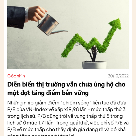
Góc nhìn
20/10/2022
Diễn biến thị trường vẫn chưa ủng hộ cho
một đợt tăng điểm bền vững
Những nhịp giảm điểm “chiếm sóng” liên tục đã đưa
P/E của VN-Index về xấp xỉ 9,98 lần – mức thấp thứ 3
trong lịch sử, P/B cũng trôi về vùng thấp thứ 5 trong
lịch sử ở mức 1,71 lần. Trong quá khứ, việc chỉ số P/E và
P/B về mức thấp cho thấy định giá đang rẻ và có khả
năng tăng cao trong tương lai.