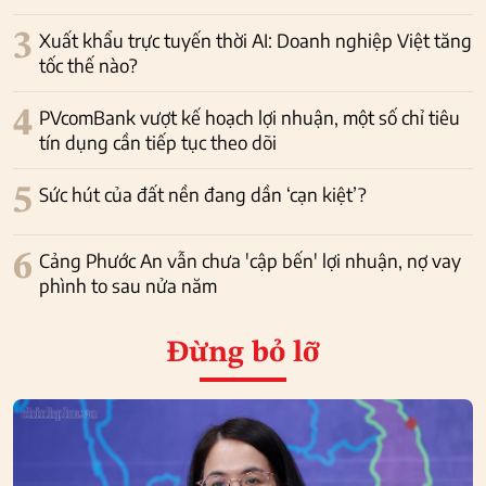
3
Xuất khẩu trực tuyến thời AI: Doanh nghiệp Việt tăng
tốc thế nào?
4
PVcomBank vượt kế hoạch lợi nhuận, một số chỉ tiêu
tín dụng cần tiếp tục theo dõi
5
Sức hút của đất nền đang dần ‘cạn kiệt’?
6
Cảng Phước An vẫn chưa 'cập bến' lợi nhuận, nợ vay
phình to sau nửa năm
Đừng bỏ lỡ