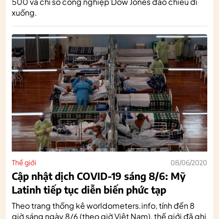
500 và chỉ số công nghiệp Dow Jones đảo chiều đi
xuống.
Thế giới
08/06/2020
Cập nhật dịch COVID-19 sáng 8/6: Mỹ
Latinh tiếp tục diễn biến phức tạp
Theo trang thống kê worldometers.info, tính đến 8
giờ sáng ngày 8/6 (theo giờ Việt Nam), thế giới đã ghi