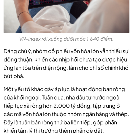
VN-Index rơi xuống dưới mốc 1.640 điểm.
Đáng chú ý, nhóm cổ phiếu vốn hóa lớn vẫn thiếu sự
đồng thuận, khiến các nhịp hồi chưa tạo được hiệu
ứng lan tỏa trên diện rộng, làm cho chỉ số chính khó
bứt phá.
Một yếu tố khác gây áp lực là hoạt động bán ròng
của khối ngoại. Tuần qua, nhà đầu tư nước ngoài
tiếp tục xả ròng hơn 2.000 tỷ đồng, tập trung ở
các mã vốn hóa lớn thuộc nhóm ngân hàng và thép.
Đây là tuần bán ròng thứ ba liên tiếp, góp phần
khiến tâm lý thị trường thêm phần dè dặt.