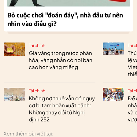
Bỏ cuộc chơi "đoán đáy", nhà đầu tư nên
nhìn vào điều gì?
Tài chính
Tài c
Giá vàng trong nước phân
Thủ
hóa, vàng nhẫn có nơi bán
lệ 
cao hơn vàng miếng
Vie
thi
Tài chính
Tài c
Không nợ thuế vẫn có nguy
Đề 
cơ bị tạm hoãn xuất cảnh:
nhậ
Những thay đổi từ Nghị
và 
định 252
vượ
Xem thêm bài viết tại: