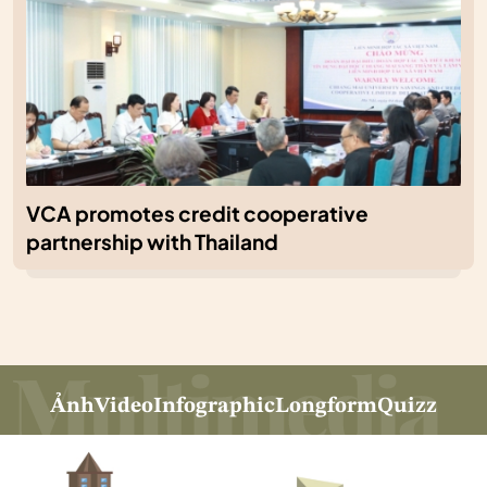
VCA promotes credit cooperative
partnership with Thailand
Ảnh
Video
Infographic
Longform
Quizz