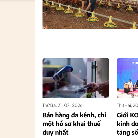
Thứ Ba, 21-07-2026
Thứ Hai, 
Bán hàng đa kênh, chỉ
Giới KO
một hồ sơ khai thuế
kinh d
duy nhất
tảng s