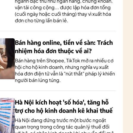
ngành đặc thù như ngân hàng, chứng khoán,
vận tải công cộng... được lập hóa đơn tổng
(cuối ngày hoặc cuối tháng) thay vì xuất hóa
đơn cho từng lần bán lẻ.
Bán hàng online, tiền về sàn: Trách
nhiệm hóa đơn thuộc về ai?
Bán hàng trên Shopee, TikTok mở ra nhiều cơ
hội cho hộ kinh doanh, nhưng nghĩa vụ xuất
hóa đơn điện tử vẫn là "nút thắt" pháp lý khiến
người bán lúng túng.
Hà Nội kích hoạt 'số hóa', tăng hỗ
trợ cho hộ kinh doanh kê khai thuế
Hà Nội đang đứng trước một bước ngoặt
quan trọng trong công tác quản lý thuế đối