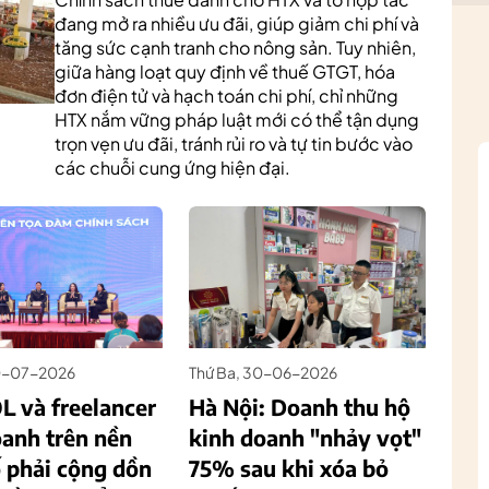
đang mở ra nhiều ưu đãi, giúp giảm chi phí và
tăng sức cạnh tranh cho nông sản. Tuy nhiên,
giữa hàng loạt quy định về thuế GTGT, hóa
đơn điện tử và hạch toán chi phí, chỉ những
HTX nắm vững pháp luật mới có thể tận dụng
trọn vẹn ưu đãi, tránh rủi ro và tự tin bước vào
các chuỗi cung ứng hiện đại.
20-07-2026
Thứ Ba, 30-06-2026
L và freelancer
Hà Nội: Doanh thu hộ
oanh trên nền
kinh doanh "nhảy vọt"
ố phải cộng dồn
75% sau khi xóa bỏ