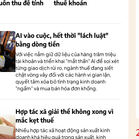
uồn thu để tính
thuế khoán
AI vào cuộc, hết thời "lách luật"
bằng dòng tiền
Với việc nắm giữ dữ liệu của hàng trăm triệu
tài khoản và triển khai "mắt thần" AI để soi xét
từng giao dịch rủi ro, ngành thuế đang siết
chặt vòng vây đối với các hành vi gian lận,
quyết tâm xóa bỏ tình trạng kinh doanh
"ngầm" và mua bán hóa đơn khống.
Hợp tác xã giải thể không xong vì
mắc kẹt thuế
Nhiều hợp tác xã hoạt động sản xuất kinh
doanh khá hiệu quả trong sản xuất, kinh