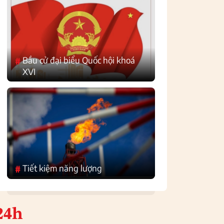
Bầu cử đại biểu Quốc hội khoá
#
XVI
Tiết kiệm năng lượng
#
24h