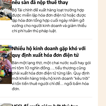
nếu sàn đã nộp thuế thay
Bộ Tài chính đề xuất hàng loạt trường hợp
được miễn lập hóa đơn điện tử hoặc được
lập hóa đơn tổng hợp cuối ngày nhằm gỡ
vướng cho người kinh doanh và giảm thiểu
chi phí tuân thủ pháp luật.
Nhiều hộ kinh doanh gặp khó với
quy định xuất hóa đơn điện tử
Bán một lạng thịt, một chai nước suối hay gói
mì tôm 10 nghìn đồng..., tiểu thương cũng
phải xuất hóa đơn điện tử từng lần. Quy định
mới khiến hàng triệu hộ kinh doanh "kêu trời"
vì tốn tiền thuê người chỉ để... ngồi bấm hóa
đơn.