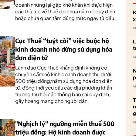
doanh nhưng lại gặp khó khăn khi thực hiện
các thủ tục về thuế do chưa nắm rõ quy định
K
hoặc chưa quan tâm đúng mức ngay từ đầu.
x
v
Cục Thuế “tuýt còi” việc buộc hộ
L
t
kinh doanh nhỏ dừng sử dụng hóa
đơn điện tử
v
Lãnh đạo Cục Thuế khẳng định không có
N
chuyện cấm hộ kinh doanh doanh thu dưới
p
500 triệu đồng/năm sử dụng hóa đơn điện
v
tử, đồng thời yêu cầu các địa phương khẩn
trương thu hồi các thông báo sai quy định,
T
gây hoang mang cho người dân.
n
g
v
"Nghịch lý" ngưỡng miễn thuế 500
triệu đồng: Hộ kinh doanh được