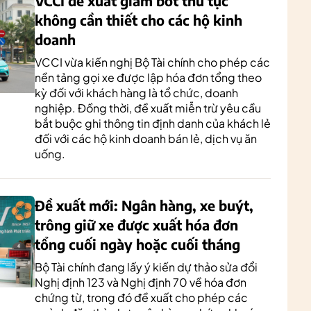
VCCI đề xuất giảm bớt thủ tục
không cần thiết cho các hộ kinh
doanh
VCCI vừa kiến nghị Bộ Tài chính cho phép các
nền tảng gọi xe được lập hóa đơn tổng theo
kỳ đối với khách hàng là tổ chức, doanh
nghiệp. Đồng thời, đề xuất miễn trừ yêu cầu
bắt buộc ghi thông tin định danh của khách lẻ
đối với các hộ kinh doanh bán lẻ, dịch vụ ăn
uống.
Đề xuất mới: Ngân hàng, xe buýt,
trông giữ xe được xuất hóa đơn
tổng cuối ngày hoặc cuối tháng
Bộ Tài chính đang lấy ý kiến dự thảo sửa đổi
Nghị định 123 và Nghị định 70 về hóa đơn
chứng từ, trong đó đề xuất cho phép các