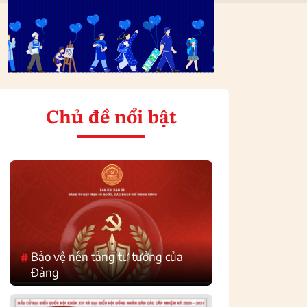
Chủ đề nổi bật
Bảo vệ nền tảng tư tưởng của
#
Đảng