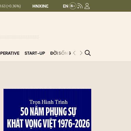
HNXINDEX:
293.44
UPCOMINDEX:
126.99
+ 0.25 (+0.09%)
PERATIVE
START-UP
ĐỜI SỐNG
PODCAST
VNCOOP