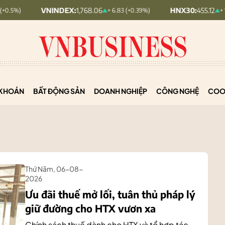
VNINDEX:
1,768.06
HNX30:
455.12
+ 6.83 (+0.39%)
+ 1.63 (+0.36%)
KHOÁN
BẤT ĐỘNG SẢN
DOANH NGHIỆP
CÔNG NGHỆ
COO
Thứ Năm, 06-08-
2026
Ưu đãi thuế mở lối, tuân thủ pháp lý
giữ đường cho HTX vươn xa
Chính sách thuế dành cho HTX và tổ hợp tác