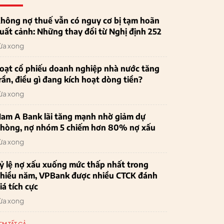
hông nợ thuế vẫn có nguy cơ bị tạm hoãn
uất cảnh: Những thay đổi từ Nghị định 252
ừa xong
oạt cổ phiếu doanh nghiệp nhà nước tăng
rần, điều gì đang kích hoạt dòng tiền?
ừa xong
am A Bank lãi tăng mạnh nhờ giảm dự
hòng, nợ nhóm 5 chiếm hơn 80% nợ xấu
ừa xong
ỷ lệ nợ xấu xuống mức thấp nhất trong
hiều năm, VPBank được nhiều CTCK đánh
iá tích cực
ừa xong