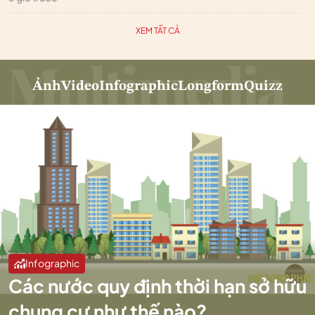
XEM TẤT CẢ
Ảnh
Video
Infographic
Longform
Quizz
Infographic
Các nước quy định thời hạn sở hữu
chung cư như thế nào?