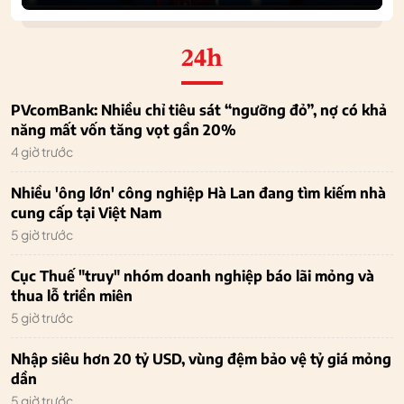
24h
PVcomBank: Nhiều chỉ tiêu sát “ngưỡng đỏ”, nợ có khả
năng mất vốn tăng vọt gần 20%
4 giờ trước
Nhiều 'ông lớn' công nghiệp Hà Lan đang tìm kiếm nhà
cung cấp tại Việt Nam
5 giờ trước
Cục Thuế "truy" nhóm doanh nghiệp báo lãi mỏng và
thua lỗ triền miên
5 giờ trước
Nhập siêu hơn 20 tỷ USD, vùng đệm bảo vệ tỷ giá mỏng
dần
5 giờ trước