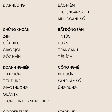
ĐỊA PHƯƠNG
BẢO HIỂM
THUẾ, NGÂN SÁCH
KINH DOANH SỐ
CHỨNG KHOÁN
BẤT ĐỘNG SẢN
24H
TIN TỨC
CỔ PHIẾU
DỰ ÁN
GIAO DỊCH
TOÀN CẢNH
GÓC NHÌN
TIỆN ÍCH
DOANH NGHIỆP
CÔNG NGHỆ
THỊ TRƯỜNG
XU HƯỚNG
TIÊU DÙNG
SẢN PHẨM SỐ
GIAO THƯƠNG
ỨNG DỤNG
QUẢN TRỊ
THÔNG TIN DOANH NGHIỆP
COOPERATIVE
START-UP