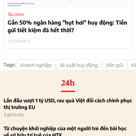
Tài chính
Gần 50% ngân hàng "hụt hơi" huy động: Tiền
gửi tiết kiệm đã hết thời?
ĐỌC NGAY
Tags:
doanh nghiệp
lãi suất huy động
tiền gửi
ti
24h
Lần đầu vượt 1 tỷ USD, rau quả Việt đổi cách chinh phục
thị trường EU
2 giờ trước
Từ chuyện khởi nghiệp của một người trẻ đến bài học
về sở hữu trí tuệ của HTX