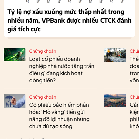
Tỷ lệ nợ xấu xuống mức thấp nhất trong
nhiều năm, VPBank được nhiều CTCK đánh
giá tích cực
Chứng khoán
Chứ
Loạt cổ phiếu doanh
Thé
nghiệp nhà nước tăng trần,
doa
điều gì đang kích hoạt
tro
dòng tiền?
vốn
Chứng khoán
Chứ
Cổ phiếu bảo hiểm phân
Cản
hóa: ‘Mỏ vàng’ tiền gửi
kiệ
nâng đỡ lợi nhuận nhưng
phi
chưa đủ tạo sóng
khó