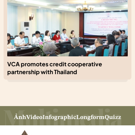
VCA promotes credit cooperative
partnership with Thailand
Ảnh
Video
Infographic
Longform
Quizz