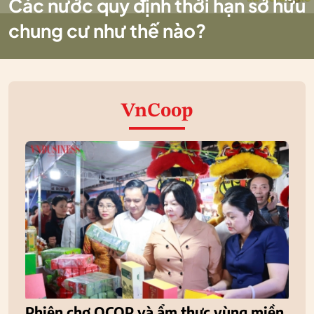
Các nước quy định thời hạn sở hữu
chung cư như thế nào?
VnCoop
Phiên chợ OCOP và ẩm thực vùng miền