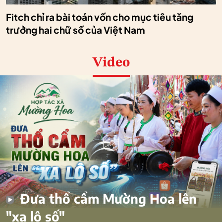
Fitch chỉ ra bài toán vốn cho mục tiêu tăng
trưởng hai chữ số của Việt Nam
Video
Đưa thổ cẩm Mường Hoa lên
"xa lộ số"