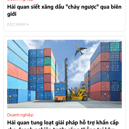
Hải quan siết xăng dầu "chảy ngược" qua biên
giới
ĐỌC NGAY
Doanh nghiệp
Hải quan tung loạt giải pháp hỗ trợ khẩn cấp