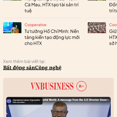
Cà Mau, HTX tạo tài sản trí
Đồn
tuệ
trí 
Cooperative
Coo
Tư tưởng Hồ Chí Minh: Nền
Giữ
tảng kiến tạo động lực mới
HTX
cho HTX
sở h
Xem thêm bài viết tại:
Bất động sản
Công nghệ