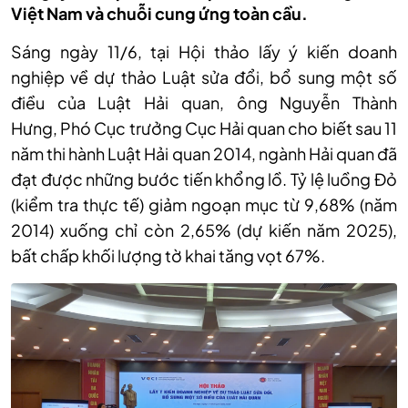
Việt Nam và chuỗi cung ứng toàn cầu.
Sáng ngày 11/6, tại Hội thảo lấy ý kiến doanh
nghiệp về dự thảo Luật sửa đổi, bổ sung một số
điều của Luật Hải quan
, ông
Nguyễn Thành
Hưng
,
Phó Cục trưởng Cục Hải quan
cho biết s
au 11
năm thi hành Luật Hải quan 2014, ngành Hải quan đã
đạt được những bước tiến khổng lồ. Tỷ lệ luồng Đỏ
(kiểm tra thực tế) giảm ngoạn mục từ 9,68% (năm
2014) xuống chỉ còn 2,65% (dự kiến năm 2025),
bất chấp khối lượng tờ khai tăng vọt 67%.