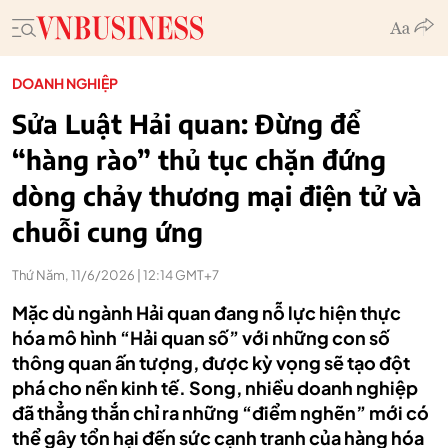
DOANH NGHIỆP
Sửa Luật Hải quan: Đừng để
“hàng rào” thủ tục chặn đứng
dòng chảy thương mại điện tử và
chuỗi cung ứng
Thứ Năm, 11/6/2026 | 12:14 GMT+7
Mặc dù ngành Hải quan đang nỗ lực hiện thực
hóa mô hình “Hải quan số” với những con số
thông quan ấn tượng, được kỳ vọng sẽ tạo đột
phá cho nền kinh tế. Song, nhiều doanh nghiệp
đã thẳng thắn chỉ ra những “điểm nghẽn” mới có
thể gây tổn hại đến sức cạnh tranh của hàng hóa