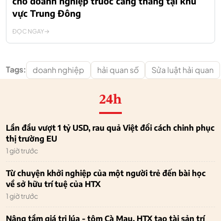
cho doanh nghiệp trước căng thẳng tại khu
vực Trung Đông
ĐỌC NGAY
Tags:
doanh nghiệp
hải quan số
Sửa luật hải quan
24h
Lần đầu vượt 1 tỷ USD, rau quả Việt đổi cách chinh phục
thị trường EU
1 giờ trước
Từ chuyện khởi nghiệp của một người trẻ đến bài học
về sở hữu trí tuệ của HTX
1 giờ trước
Nâng tầm giá trị lúa - tôm Cà Mau, HTX tạo tài sản trí