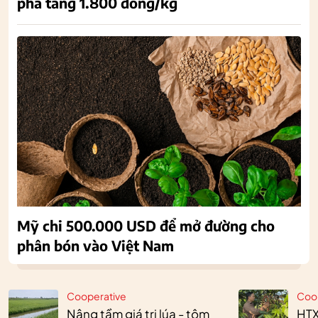
phá tăng 1.800 đồng/kg
Mỹ chi 500.000 USD để mở đường cho
phân bón vào Việt Nam
Cooperative
Coo
Nâng tầm giá trị lúa - tôm
HTX