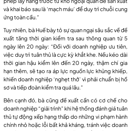
phép lấy hàng trước từ kho ngoại quan để sản xuất
và khai báo sau là ‘mạch máu’ để duy trì chuỗi cung
ứng toàn cầu.”
Tuy nhiên, bà Huế bày tỏ sự quan ngại sâu sắc về đề
xuất tăng thời gian kiểm tra sau thông quan từ 5
ngày lên 20 ngày: “Đối với doanh nghiệp ưu tiên,
việc duy trì tuân thủ là cực kỳ khắt khe. Nếu kéo dài
thời gian hậu kiểm lên đến 20 ngày, thậm chí gia
hạn thêm, sẽ tạo ra áp lực nguồn lực khủng khiếp,
khiến doanh nghiệp ‘nghẹt thở’ vì phải chuẩn bị hồ
sơ và tiếp đoàn kiểm tra quá lâu.”
Bên cạnh đó, bà cũng đề xuất cần có cơ chế cho
doanh nghiệp “giải trình” khi hệ thống đánh giá tuân
thủ tự động xếp hạng thấp do những vi phạm hành
chính nhỏ hoặc lỗi bất khả kháng, tránh việc doanh