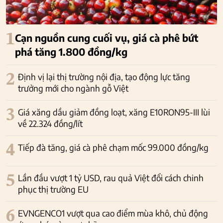
1
Cạn nguồn cung cuối vụ, giá cà phê bứt
phá tăng 1.800 đồng/kg
2
Định vị lại thị trường nội địa, tạo động lực tăng
trưởng mới cho ngành gỗ Việt
3
Giá xăng dầu giảm đồng loạt, xăng E10RON95-III lùi
về 22.324 đồng/lít
4
Tiếp đà tăng, giá cà phê chạm mốc 99.000 đồng/kg
5
Lần đầu vượt 1 tỷ USD, rau quả Việt đổi cách chinh
phục thị trường EU
6
EVNGENCO1 vượt qua cao điểm mùa khô, chủ động