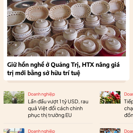
Giữ hồn nghề ở Quảng Trị, HTX nâng giá
trị mới bằng sở hữu trí tuệ
Doanh nghiệp
Doa
Lần đầu vượt 1 tỷ USD, rau
Tiế
quả Việt đổi cách chinh
chạ
phục thị trường EU
đồn
Doanh nghiệp
Doa