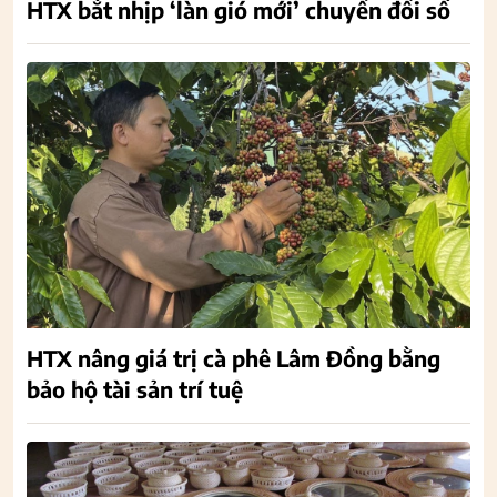
HTX bắt nhịp ‘làn gió mới’ chuyển đổi số
HTX nâng giá trị cà phê Lâm Đồng bằng
bảo hộ tài sản trí tuệ