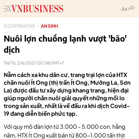
COOPERATIVE
AN SINH
Nuôi lợn chuồng lạnh vượt 'bão'
dịch
Thứ Tư, 2/6/2021 | 07:58 GMT+7
Nằm cách xa khu dân cư, trang trại lợn của HTX
chăn nuôi Ít Ong (thị trấn Ít Ong, Mường La, Sơn
La) được đầu tư xây dựng khang trang, hiện đại
giúp người chăn nuôi giải quyết những mối lo
trong sản xuất, nhất là về đầu ra khi dịch Covid-
19 đang diễn biến phức tạp.
Với quy mô đàn lợn từ 3.000 - 5.000 con, hằng
năm, HTX Ít Ong xuất bán từ 800-1.000 tấn thịt