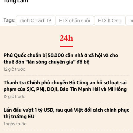
Tùng Lâm
Tags:
dịch Covid-19
HTX chăn nuôi
HTX Ít Ong
n
24h
Phú Quốc chuẩn bị 50.000 căn nhà ở xã hội và cho
thuê đón “làn sóng chuyên gia” đổ bộ
12 giờ trước
Thanh tra Chính phủ chuyển Bộ Công an hồ sơ loạt sai
phạm của SJC, PNJ, DOJI, Bảo Tín Mạnh Hải và Mi Hồng
12 giờ trước
Lần đầu vượt 1 tỷ USD, rau quả Việt đổi cách chinh phục
thị trường EU
1 ngày trước