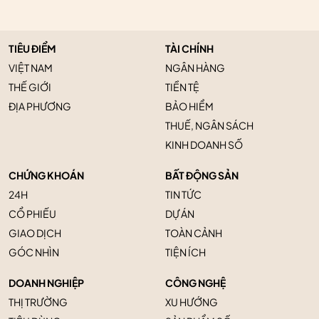
TIÊU ĐIỂM
TÀI CHÍNH
VIỆT NAM
NGÂN HÀNG
THẾ GIỚI
TIỀN TỆ
ĐỊA PHƯƠNG
BẢO HIỂM
THUẾ, NGÂN SÁCH
KINH DOANH SỐ
CHỨNG KHOÁN
BẤT ĐỘNG SẢN
24H
TIN TỨC
CỔ PHIẾU
DỰ ÁN
GIAO DỊCH
TOÀN CẢNH
GÓC NHÌN
TIỆN ÍCH
DOANH NGHIỆP
CÔNG NGHỆ
THỊ TRƯỜNG
XU HƯỚNG