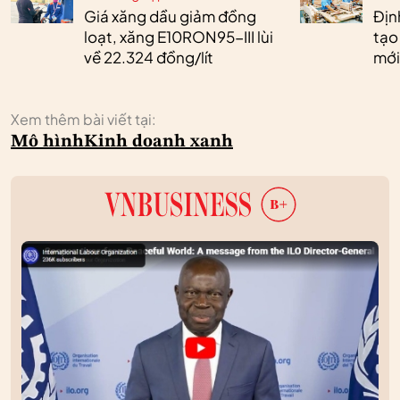
Giá xăng dầu giảm đồng
Định
loạt, xăng E10RON95-III lùi
tạo
về 22.324 đồng/lít
mới
Xem thêm bài viết tại:
Mô hình
Kinh doanh xanh