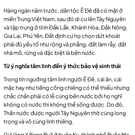
Hàng ngàn năm trước, dân tộc Ê Đê đã có mặt ở
miền Trung Việt Nam, sau đó di cư lên Tây Nguyên
và tập trung ở tỉnh Đắk Lắk, Khánh Hòa, Đắk Nông,
Gia Lai, Phú Yên. Đất định cư họ chọn dứt khoát
phải đủ yếu tố như rộng và phẳng, đất làm rẫy, đất
nhà mồ, rừng và đặc biệt là bến nước.
Từ ý nghĩa tâm linh đến ý thức bảo vệ sinh thái
Trong tín ngưỡng tâm linh người Ê Đê, cái ăn, cái
mặc hay như tiếng cồng chiêng có thể thiếu nhưng
chắc chắn phải có lễ cúng bến nước bởi họ nghĩ
không có nước thì không thể sống được. Do đó,
Thần nước được người Tây Nguyên thờ cúng long
trọng và vô cùng linh thiêng.
Già làng Y Bang Byă ở buôn Ky, thành phố Buôn Ma