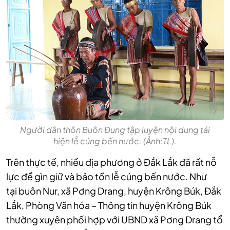
Người dân thôn Buôn Đung tập luyện nội dung tái
hiện lễ cúng bến nước. (Ảnh:TL).
Trên thực tế, nhiều địa phương ở Đắk Lắk đã rất nỗ
lực để gìn giữ và bảo tồn lễ cúng bến nước. Như
tại
buôn Nur, xã Pơng Drang, huyện Krông Búk, Đắk
Lắk, Phòng Văn hóa – Thông tin huyện Krông Búk
thường xuyên phối hợp với UBND xã Pơng Drang tổ