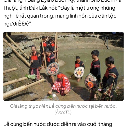
Thuột, tỉnh Đắk Lắk nói: “Đây là một trong những
nghi lễ rất quan trọng, mang linh hồn của dân tộc
người Ê Đê”.
Già làng thực hiện Lễ cúng bến nước tại bến nước.
(Ảnh:TL).
Lễ cúng bến nước được diễn ra vào cuối tháng