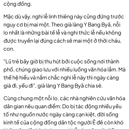
cộng đồng.
Mặc dù vậy, nghi lễ linh thiêng này cũng đứng trước
nguy cơ bị mai một. Theo già làng Y Bang Byă, n
ỗi
lo nhất là những bài tế lễ và nghi thức lễ nếu không
được truyền lại đúng cách sẽ mai một ở thời cháu,
con.
"Lũ trẻ bây giờ bị thu hút bởi cuộc sống nơi thành
phố, chúng giao lưu với nhiều luồng văn hóa lắm. Mà
thế hệ hiểu và nắm chắc nghi lễ này thì ngày càng
già đi, yếu đi", già làng Y Bang Byă chia sẻ.
Cùng chung một nỗi lo, các nhà nghiên cứu văn hóa
dân gian nêu quan điểm: Do bị tác động nhiều yếu
tố như nguồn nước ngày càng cạn kiệt, đời sống
kinh tế của cộng đồng dân tộc người Ê đê còn khó