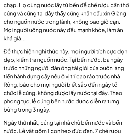
chạp. Họ dùng nước lấy từ bến để chế rượu cần thờ
cúng và cũng tại đây thầy cúng khấn cầu xin Giàng
cho nguồn nước trong lành, không bao giờ cạn.
Mọi người uống nước này đều mạnh khỏe, làm ăn
khá giả...
Để thực hiện nghi thức này, mọi người tích cực dọn
dẹp, kiểm tra nguồn nước. Tại bến nước, ba ngày
trước những người đàn ông tài giỏi của buôn làng
tiến hành dựng cây nêu ở vị trí cao ráo trước nhà
Rông, báo cho mọi người biết sắp đến ngày tổ
chức lễ cúng, không được lấy nước tại đây. Theo
phong tục, lễ cúng bến nước được diễn ra tưng
bừng trong 3 ngày.
Ngày thứ nhất, cúng tại nhà chủ bến nước và bến
nước. Lễ vật gồm 1 con heo đực đen, 7 ché rượu