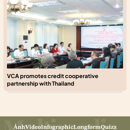
VCA promotes credit cooperative
partnership with Thailand
Ảnh
Video
Infographic
Longform
Quizz