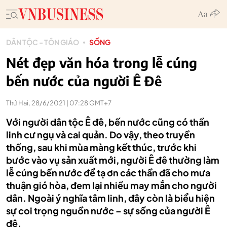
DÂN TỘC - TÔN GIÁO
SỐNG
Nét đẹp văn hóa trong lễ cúng
bến nước của người Ê Đê
Thứ Hai, 28/6/2021 | 07:28 GMT+7
Với người dân tộc Ê đê, bến nước cũng có thần
linh cư ngụ và cai quản. Do vậy, theo truyền
thống, sau khi mùa màng kết thúc, trước khi
bước vào vụ sản xuất mới, người Ê đê thường làm
lễ cúng bến nước để tạ ơn các thần đã cho mưa
thuận gió hòa, đem lại nhiều may mắn cho người
dân. Ngoài ý nghĩa tâm linh, đây còn là biểu hiện
sự coi trọng nguồn nước – sự sống của người Ê
đê.