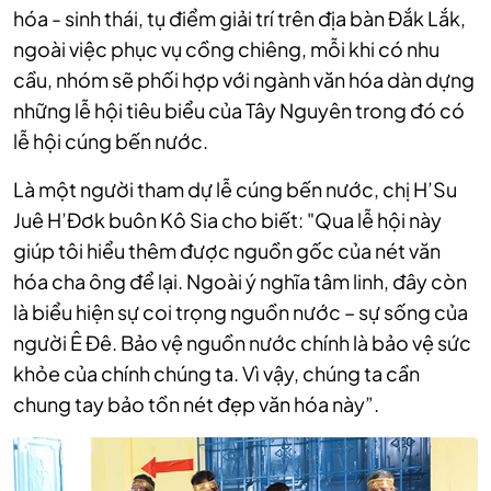
hóa - sinh thái, tụ điểm giải trí trên địa bàn Ðắk Lắk,
ngoài việc phục vụ cồng chiêng, mỗi khi có nhu
cầu, nhóm sẽ phối hợp với ngành văn hóa dàn dựng
những lễ hội tiêu biểu của Tây Nguyên trong đó có
lễ hội cúng bến nước.
Là một người tham dự lễ cúng bến nước, chị H’Su
Juê H’Đơk buôn Kô Sia cho biết: "Qua lễ hội này
giúp tôi hiểu thêm được nguồn gốc của nét văn
hóa cha ông để lại. Ngoài ý nghĩa tâm linh, đây còn
là biểu hiện sự coi trọng nguồn nước – sự sống của
người Ê Đê. Bảo vệ nguồn nước chính là bảo vệ sức
khỏe của chính chúng ta. Vì vậy, chúng ta cần
chung tay bảo tồn nét đẹp văn hóa này”.