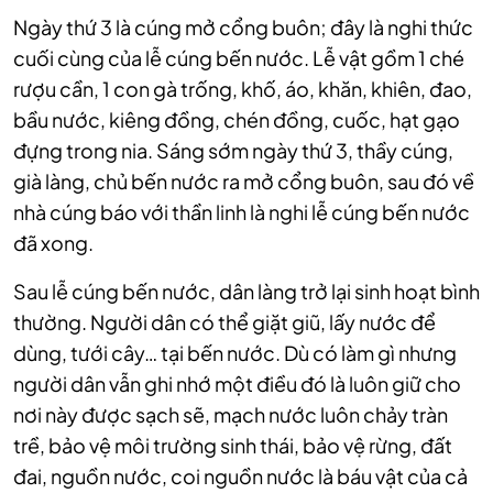
Ngày thứ 3 là cúng mở cổng buôn; đây là nghi thức
cuối cùng của lễ cúng bến nước. Lễ vật gồm 1 ché
rượu cần, 1 con gà trống, khố, áo, khăn, khiên, đao,
bầu nước, kiêng đồng, chén đồng, cuốc, hạt gạo
đựng trong nia. Sáng sớm ngày thứ 3, thầy cúng,
già làng, chủ bến nước ra mở cổng buôn, sau đó về
nhà cúng báo với thần linh là nghi lễ cúng bến nước
đã xong.
Sau lễ cúng bến nước, dân làng trở lại sinh hoạt bình
thường. Người dân có thể giặt giũ, lấy nước để
dùng, tưới cây… tại bến nước. Dù có làm gì nhưng
người dân vẫn ghi nhớ một điều đó là luôn giữ cho
nơi này được sạch sẽ, mạch nước luôn chảy tràn
trề, bảo vệ môi trường sinh thái, bảo vệ rừng, đất
đai, nguồn nước, coi nguồn nước là báu vật của cả