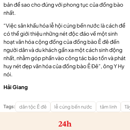
bản để sao cho đúng với phong tục của đồng bào
nhất.
“Việc sân khấu hóa lễ hội cúng bến nước là cách để
có thể giới thiệu những nét độc đáo về một sinh
hoạt văn hóa cộng đồng của đồng bào Ê đê đến
người dân và du khách gần xa một cách sinh động
nhất, nhằm góp phần vào công tác bảo tồn và phát
huy nét đẹp văn hóa của đồng bào Ê Đê”, ông Y Hy
nói.
Hải Giang
Tags:
dân tộc Ê đê
lễ cúng bến nước
tâm linh
Tâ
24h