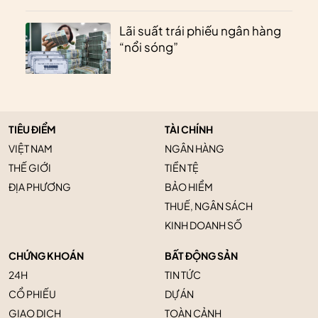
Lãi suất trái phiếu ngân hàng
“nổi sóng”
TIÊU ĐIỂM
TÀI CHÍNH
VIỆT NAM
NGÂN HÀNG
THẾ GIỚI
TIỀN TỆ
ĐỊA PHƯƠNG
BẢO HIỂM
THUẾ, NGÂN SÁCH
KINH DOANH SỐ
CHỨNG KHOÁN
BẤT ĐỘNG SẢN
24H
TIN TỨC
CỔ PHIẾU
DỰ ÁN
GIAO DỊCH
TOÀN CẢNH