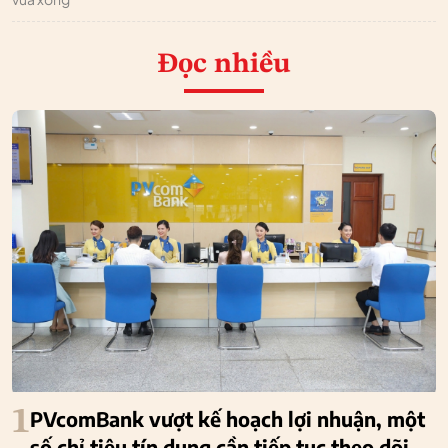
Đọc nhiều
1
PVcomBank vượt kế hoạch lợi nhuận, một
số chỉ tiêu tín dụng cần tiếp tục theo dõi