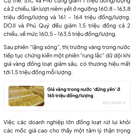
Cụ thể, SJC
và PNJ cùng giảm 1 triệu đồng/lượng
cả 2 chiều, lần lượt
niêm yết ở ngưỡng 16
0
,8 - 16
3
,8
triệu đồng/lượng
và 161 – 164 triệu đồng/lượng.
DOJI và Phú Quý đều
giảm 1,5 triệu đồng cả 2
chiều, về
mức 16
0,5
– 16
3,5
triệu đồng/lượng.
Sau
phiên “lặng sóng”,
thị trường vàng trong nước
tiếp tục chứng kiến một phiên "rung lắc" dữ dội khi
giá vàng đồng loạt giảm sâu, có thương hiệu mất
tới 1,5 triệu đồng mỗi lượng.
Giá vàng trong nước ‘đứng yên’ ở
165 triệu đồng/lượng
ĐỌC NGAY
Việc các doanh nghiệp lớn đồng loạt rút lui khỏi
các mốc giá cao cho thấy một tâm lý thận trọng