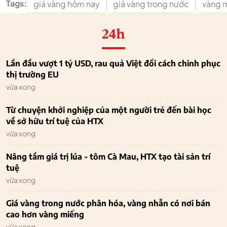
Tags:
giá vàng hôm nay
giá vàng trong nước
vàng 
24h
Lần đầu vượt 1 tỷ USD, rau quả Việt đổi cách chinh phục
thị trường EU
vừa xong
Từ chuyện khởi nghiệp của một người trẻ đến bài học
về sở hữu trí tuệ của HTX
vừa xong
Nâng tầm giá trị lúa - tôm Cà Mau, HTX tạo tài sản trí
tuệ
vừa xong
Giá vàng trong nước phân hóa, vàng nhẫn có nơi bán
cao hơn vàng miếng
vừa xong