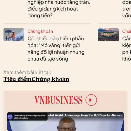
nghiệp nhà nước tăng trần,
doa
điều gì đang kích hoạt
tro
dòng tiền?
vốn
Chứng khoán
Chứ
Cổ phiếu bảo hiểm phân
Cản
hóa: ‘Mỏ vàng’ tiền gửi
kiệ
nâng đỡ lợi nhuận nhưng
phi
chưa đủ tạo sóng
khó
Xem thêm bài viết tại:
Tiêu điểm
Chứng khoán