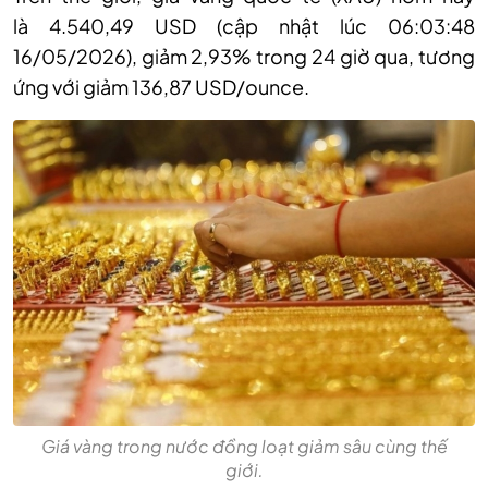
là 4
.
540
,
49 USD (cập nhật lúc 06:03:48
16/05/2026)
,
giảm 2
,
93% trong 24 giờ qua, tương
ứng với giảm 136
,
87 USD/
o
unce
.
Giá vàng trong nước đồng loạt giảm sâu cùng thế
giới.