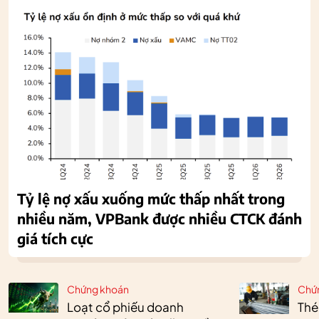
Tỷ lệ nợ xấu xuống mức thấp nhất trong
nhiều năm, VPBank được nhiều CTCK đánh
giá tích cực
Chứng khoán
Chứ
Loạt cổ phiếu doanh
Thé