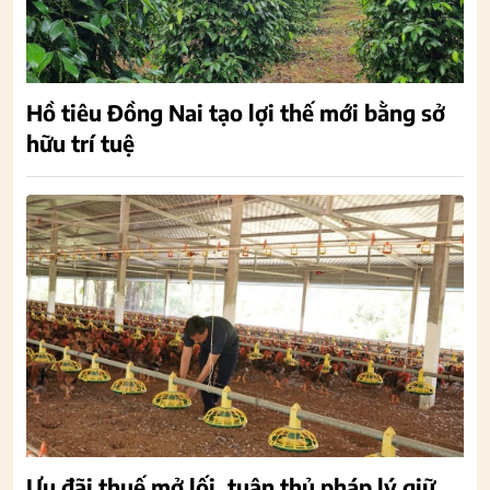
Hồ tiêu Đồng Nai tạo lợi thế mới bằng sở
hữu trí tuệ
Ưu đãi thuế mở lối, tuân thủ pháp lý giữ