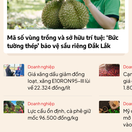
Mã số vùng trồng và sở hữu trí tuệ: ‘Bức
tường thép’ bảo vệ sầu riêng Đắk Lắk
Doanh nghiệp
Doa
Giá xăng dầu giảm đồng
Cạn
loạt, xăng E10RON95-III lùi
giá
về 22.324 đồng/lít
1.8
Doanh nghiệp
Doa
Lực cầu ổn định, cà phê giữ
Mỹ 
mốc 96.500 đồng/kg
mở 
vào