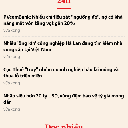
24h
PVcomBank: Nhiều chỉ tiêu sát “ngưỡng đỏ”, nợ có khả
năng mất vốn tăng vọt gần 20%
vừa xong
Nhiều 'ông lớn' công nghiệp Hà Lan đang tìm kiếm nhà
cung cấp tại Việt Nam
vừa xong
Cục Thuế "truy" nhóm doanh nghiệp báo lãi mỏng và
thua lỗ triền miên
vừa xong
Nhập siêu hơn 20 tỷ USD, vùng đệm bảo vệ tỷ giá mỏng
dần
vừa xong
Đọc nhiều