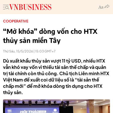
COOPERATIVE
“Mở khóa” dòng vốn cho HTX
thủy sản miền Tây
Thứ Sáu, 15/5/2026 | 15:03 GMT+7
Dù xuất khẩu thủy sản vượt 11 tỷ USD, nhiều HTX
vẫn khó vay vốn vì thiếu tài sản thế chấp và quản
trị tài chính còn thủ công. Chủ tịch Liên minh HTX
Việt Nam đề xuất coi dữ liệu số là “tài sản thế
chấp mới” để mở khóa dòng tín dụng cho HTX
thủy sản.