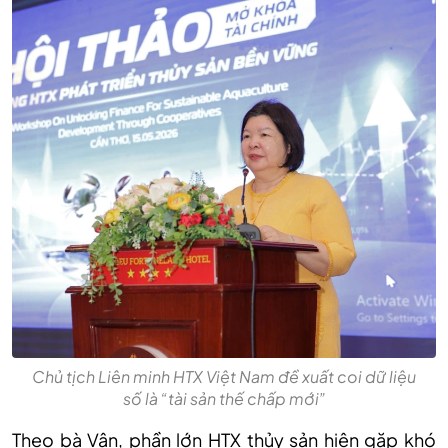
Chủ tịch Liên minh HTX Việt Nam đề xuất coi dữ liệu
số là “tài sản thế chấp mới”
Theo bà Vân, phần lớn HTX thủy sản hiện gặp khó