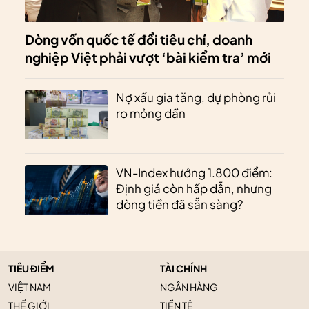
Dòng vốn quốc tế đổi tiêu chí, doanh
nghiệp Việt phải vượt ‘bài kiểm tra’ mới
Nợ xấu gia tăng, dự phòng rủi
ro mỏng dần
VN-Index hướng 1.800 điểm:
Định giá còn hấp dẫn, nhưng
dòng tiền đã sẵn sàng?
TIÊU ĐIỂM
TÀI CHÍNH
VIỆT NAM
NGÂN HÀNG
THẾ GIỚI
TIỀN TỆ