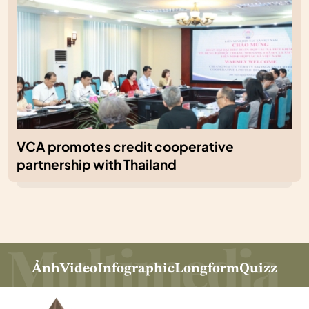
VCA promotes credit cooperative
partnership with Thailand
Ảnh
Video
Infographic
Longform
Quizz