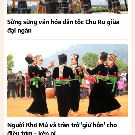
Sừng sững văn hóa dân tộc Chu Ru giữa
đại ngàn
Người Khơ Mú và trăn trở 'giữ hồn' cho
điệu tơm - kèn pí