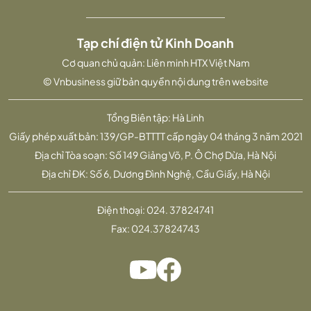
Tạp chí điện tử Kinh Doanh
Cơ quan chủ quản: Liên minh HTX Việt Nam
© Vnbusiness giữ bản quyền nội dung trên website
Tổng Biên tập: Hà Linh
Giấy phép xuất bản: 139/GP-BTTTT cấp ngày 04 tháng 3 năm 2021
Địa chỉ Tòa soạn: Số 149 Giảng Võ, P. Ô Chợ Dừa, Hà Nội
Địa chỉ ĐK: Số 6, Dương Đình Nghệ, Cầu Giấy, Hà Nội
Điện thoại:
024. 37824741
Fax:
024.37824743