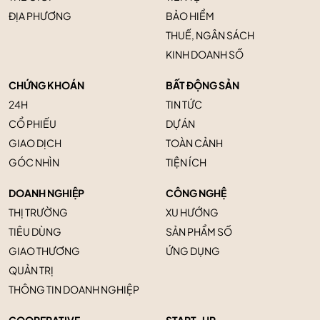
ĐỊA PHƯƠNG
BẢO HIỂM
THUẾ, NGÂN SÁCH
KINH DOANH SỐ
CHỨNG KHOÁN
BẤT ĐỘNG SẢN
24H
TIN TỨC
CỔ PHIẾU
DỰ ÁN
GIAO DỊCH
TOÀN CẢNH
GÓC NHÌN
TIỆN ÍCH
DOANH NGHIỆP
CÔNG NGHỆ
THỊ TRƯỜNG
XU HƯỚNG
TIÊU DÙNG
SẢN PHẨM SỐ
GIAO THƯƠNG
ỨNG DỤNG
QUẢN TRỊ
THÔNG TIN DOANH NGHIỆP
COOPERATIVE
START-UP