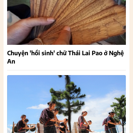
Chuyện 'hồi sinh' chữ Thái Lai Pao ở Nghệ
An