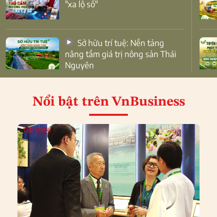
"xa lộ số"
Sở hữu trí tuệ: Nền tảng
nâng tầm giá trị nông sản Thái
Nguyên
Nổi bật
trên VnBusiness