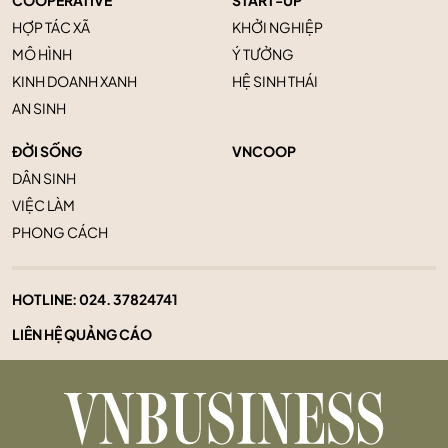
HỢP TÁC XÃ
KHỞI NGHIỆP
MÔ HÌNH
Ý TƯỞNG
KINH DOANH XANH
HỆ SINH THÁI
AN SINH
ĐỜI SỐNG
VNCOOP
DÂN SINH
VIỆC LÀM
PHONG CÁCH
HOTLINE:
024. 37824741
LIÊN HỆ QUẢNG CÁO