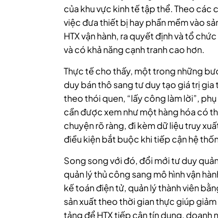
của khu vực kinh tế tập thể. Theo các 
việc đưa thiết bị hay phần mềm vào sản
HTX vận hành, ra quyết định và tổ chức
và có khả năng cạnh tranh cao hơn.
Thực tế cho thấy, một trong những bướ
duy bán thô sang tư duy tạo giá trị gia
theo thói quen, “lấy công làm lời”, ph
cần được xem như một hàng hóa có thư
chuyện rõ ràng, đi kèm dữ liệu truy xu
điều kiện bắt buộc khi tiếp cận hệ thố
Song song với đó, đổi mới tư duy quản 
quản lý thủ công sang mô hình vận hàn
kế toán điện tử, quản lý thành viên bằ
sản xuất theo thời gian thực giúp giảm
tảng để HTX tiếp cận tín dụng, doanh 