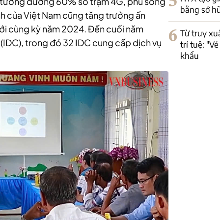
5
, tương đương 60% số trạm 4G, phủ sóng
bằng sở hữ
nh của Việt Nam cũng tăng trưởng ấn
o với cùng kỳ năm 2024. Đến cuối năm
6
Từ truy xu
 (IDC), trong đó 32 IDC cung cấp dịch vụ
trí tuệ: "
khẩu