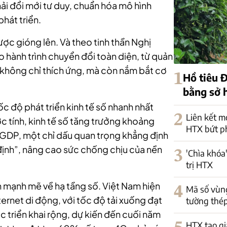
i đổi mới tư duy, chuẩn hóa mô hình
hát triển.
ược gióng lên. Và theo tinh thần Nghị
hành trình chuyển đổi toàn diện, từ quản
để không chỉ thích ứng, mà còn nắm bắt cơ
1
Hồ tiêu Đ
bằng sở h
ốc độ phát triển kinh tế số nhanh nhất
2
Liên kết m
c tính, kinh tế số tăng trưởng khoảng
HTX bứt p
GDP, một chỉ dấu quan trọng khẳng định
 định”, nâng cao sức chống chịu của nền
3
'Chìa khóa'
trị HTX
 mạnh mẽ về hạ tầng số. Việt Nam hiện
4
Mã số vùng
ernet di động, với tốc độ tải xuống đạt
tường thép
riển khai rộng, dự kiến đến cuối năm
HTX tạo gi