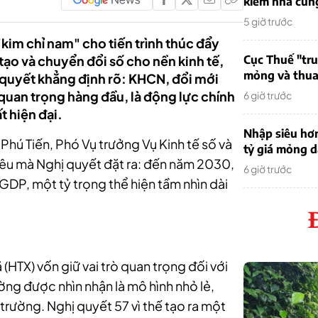
kiếm nhà cung
5 giờ trước
m chỉ nam" cho tiến trình thúc đẩy
o và chuyển đổi số cho nền kinh tế,
Cục Thuế "tr
mỏng và thua 
 quyết khẳng định rõ: KHCN, đổi mới
 quan trọng hàng đầu, là động lực chính
6 giờ trước
t hiện đại.
Nhập siêu hơ
Phú Tiến, Phó Vụ trưởng Vụ Kinh tế số và
tỷ giá mỏng 
êu mà Nghị quyết đặt ra: đến năm 2030,
6 giờ trước
DP, một tỷ trọng thể hiện tầm nhìn dài
(HTX) vốn giữ vai trò quan trọng đối với
ờng được nhìn nhận là mô hình nhỏ lẻ,
ị trường. Nghị quyết 57 vì thế tạo ra một