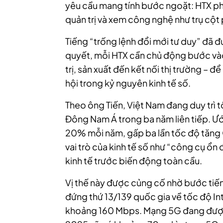
yêu cầu mang tính bước ngoặt: HTX phả
quản trị và xem công nghệ như trụ cột p
Tiếng “trống lệnh đổi mới tư duy” đã đ
quyết, mỗi HTX cần chủ động bước vào 
trị, sản xuất đến kết nối thị trường – 
hội trong kỷ nguyên kinh tế số.
Theo ông Tiến, Việt Nam đang duy trì t
Đông Nam Á trong ba năm liên tiếp. Ướ
20% mỗi năm, gấp ba lần tốc độ tăng 
vai trò của kinh tế số như “công cụ ổn
kinh tế trước biến động toàn cầu.
Vị thế này được củng cố nhờ bước tiến
đứng thứ 13/139 quốc gia về tốc độ Int
khoảng 160 Mbps. Mạng 5G đang được t