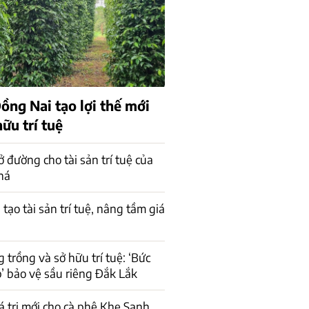
ồng Nai tạo lợi thế mới
ữu trí tuệ
ở đường cho tài sản trí tuệ của
há
 tạo tài sản trí tuệ, nâng tầm giá
 trồng và sở hữu trí tuệ: ‘Bức
’ bảo vệ sầu riêng Đắk Lắk
á trị mới cho cà phê Khe Sanh