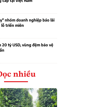
 cấp tại Việt Nam
uy" nhóm doanh nghiệp báo lãi
lỗ triền miên
n 20 tỷ USD, vùng đệm bảo vệ
dần
Đọc nhiều