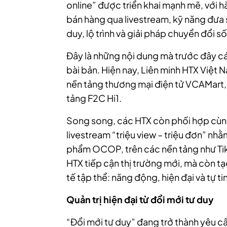
online” được triển khai mạnh mẽ, với h
bán hàng qua livestream, kỹ năng đưa 
duy, lộ trình và giải pháp chuyển đổi 
Đây là những nội dung mà trước đây c
bài bản. Hiện nay, Liên minh HTX Việt 
nền tảng thương mại điện tử VCAMart, 
tảng F2C Hi1.
Song song, các HTX còn phối hợp cùn
livestream “triệu view – triệu đơn” nh
phẩm OCOP, trên các nền tảng như Tik
HTX tiếp cận thị trường mới, mà còn tạ
tế tập thể: năng động, hiện đại và tự t
Quản trị hiện đại từ đổi mới tư duy
“Đổi mới tư duy” đang trở thành yêu cầ