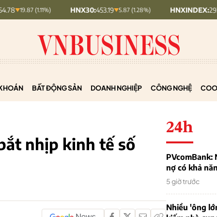
HNX30:
453.19
HNXINDEX:
292.64
.87 (1.11%)
5.87 (1.28%)
8.56
KHOÁN
BẤT ĐỘNG SẢN
DOANH NGHIỆP
CÔNG NGHỆ
COO
24h
bắt nhịp kinh tế số
PVcomBank: Nh
nợ có khả nă
5 giờ trước
Nhiều 'ông lớ