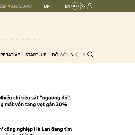
UPCOMINDEX:
127.17
VN30:
1,902.79
 (2.84%)
+ 0.03 (+0.02%)
PERATIVE
START-UP
ĐỜI SỐNG
PODCAST
VNCOOP
iều chỉ tiêu sát “ngưỡng đỏ”,
ng mất vốn tăng vọt gần 20%
n' công nghiệp Hà Lan đang tìm