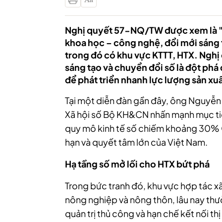
Nghị quyết 57-NQ/TW được xem là "ki
khoa học – công nghệ, đổi mới sáng tạ
trong đó có khu vực KTTT, HTX. Nghị
sáng tạo và chuyển đổi số là đột phá
để phát triển nhanh lực lượng sản xuấ
Tại một diễn đàn gần đây, ông Nguyễn 
Xã hội số Bộ KH&CN nhấn mạnh mục ti
quy mô kinh tế số chiếm khoảng 30% G
hạn và quyết tâm lớn của Việt Nam.
Hạ tầng số mở lối cho HTX bứt phá
Trong bức tranh đó, khu vực hợp tác xã 
nông nghiệp và nông thôn, lâu nay thư
quản trị thủ công và hạn chế kết nối th