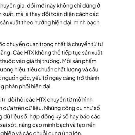
chuyên gia, đổi mới này không chỉ dừng ở
 xuất, mà là thay đổi toàn diện cách các
 sản xuất theo hướng hiện đại, minh bạch
c chuyển quan trọng nhất là chuyển từ tư
 tăng. Các HTX không thể tiếp tục sản xuất
ụ thuộc vào giá thị trường. Mỗi sản phẩm
ơng hiệu, tiêu chuẩn chất lượng và câu
ất nguồn gốc, yếu tố ngày càng trở thành
ng phân phối hiện đại.
trị đòi hỏi các HTX chuyển từ mô hình
h dựa trên dữ liệu. Những công cụ như sổ
ng dữ liệu số, hợp đồng ký số hay báo cáo
 sai sót, nâng cao minh bạch và tạo nền
nghiệp và các chuỗi cung ứng lớn.