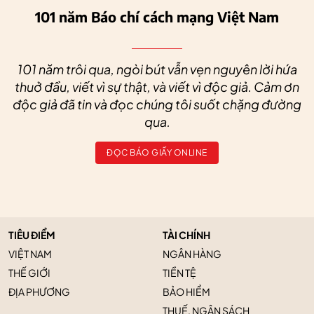
101 năm Báo chí cách mạng Việt Nam
101 năm trôi qua, ngòi bút vẫn vẹn nguyên lời hứa
thuở đầu, viết vì sự thật, và viết vì độc giả. Cảm ơn
độc giả đã tin và đọc chúng tôi suốt chặng đường
qua.
ĐỌC BÁO GIẤY ONLINE
TIÊU ĐIỂM
TÀI CHÍNH
VIỆT NAM
NGÂN HÀNG
THẾ GIỚI
TIỀN TỆ
ĐỊA PHƯƠNG
BẢO HIỂM
THUẾ, NGÂN SÁCH