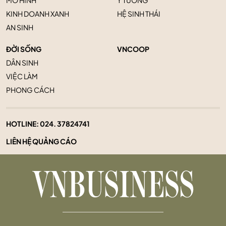
MÔ HÌNH
Ý TƯỞNG
KINH DOANH XANH
HỆ SINH THÁI
AN SINH
ĐỜI SỐNG
VNCOOP
DÂN SINH
VIỆC LÀM
PHONG CÁCH
HOTLINE:
024. 37824741
LIÊN HỆ QUẢNG CÁO