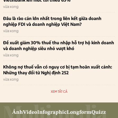
vừa xong
Đâu là rào cản lớn nhất trong liên kết giữa doanh
nghiệp FDI và doanh nghiệp Việt Nam?
vừa xong
Đề xuất giảm 30% thuế thu nhập hỗ trợ hộ kinh doanh
và doanh nghiệp siêu nhỏ vượt khó
vừa xong
Không nợ thuế vẫn có nguy cơ bị tạm hoãn xuất cảnh:
Những thay đổi từ Nghị định 252
vừa xong
XEM TẤT CẢ
Ảnh
Video
Infographic
Longform
Quizz