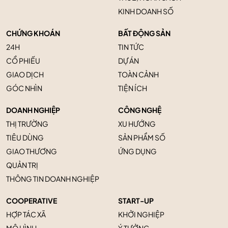
KINH DOANH SỐ
CHỨNG KHOÁN
BẤT ĐỘNG SẢN
24H
TIN TỨC
CỔ PHIẾU
DỰ ÁN
GIAO DỊCH
TOÀN CẢNH
GÓC NHÌN
TIỆN ÍCH
DOANH NGHIỆP
CÔNG NGHỆ
THỊ TRƯỜNG
XU HƯỚNG
TIÊU DÙNG
SẢN PHẨM SỐ
GIAO THƯƠNG
ỨNG DỤNG
QUẢN TRỊ
THÔNG TIN DOANH NGHIỆP
COOPERATIVE
START-UP
HỢP TÁC XÃ
KHỞI NGHIỆP