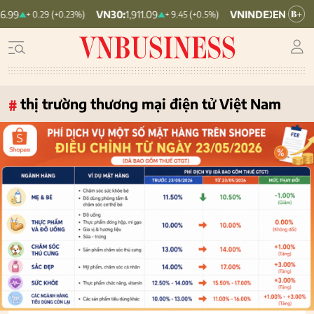
VN30:
1,911.09
VNINDEX:
1,768.06
0.29 (+0.23%)
+ 9.45 (+0.5%)
+ 6.83 (+0
thị trường thương mại điện tử Việt Nam
#