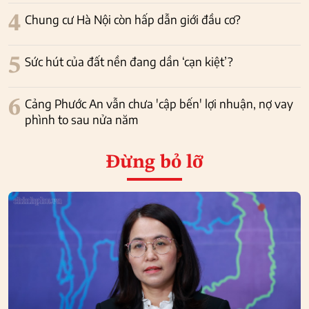
4
Chung cư Hà Nội còn hấp dẫn giới đầu cơ?
5
Sức hút của đất nền đang dần ‘cạn kiệt’?
6
Cảng Phước An vẫn chưa 'cập bến' lợi nhuận, nợ vay
phình to sau nửa năm
Đừng bỏ lỡ