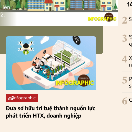
1
 liên
2.
2
S
3
'
q
4
X
n
5
P
s
Infographic
6
C
Đưa sở hữu trí tuệ thành nguồn lực
phát triển HTX, doanh nghiệp