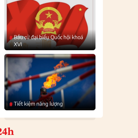
Bầu cử đại biểu Quốc hội khoá
#
XVI
Tiết kiệm năng lượng
#
24h