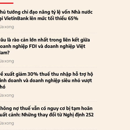
hủ tướng chỉ đạo nâng tỷ lệ vốn Nhà nước
ại VietinBank lên mức tối thiểu 65%
ừa xong
âu là rào cản lớn nhất trong liên kết giữa
oanh nghiệp FDI và doanh nghiệp Việt
Nam?
ừa xong
ề xuất giảm 30% thuế thu nhập hỗ trợ hộ
inh doanh và doanh nghiệp siêu nhỏ vượt
hó
ừa xong
hông nợ thuế vẫn có nguy cơ bị tạm hoãn
uất cảnh: Những thay đổi từ Nghị định 252
ừa xong