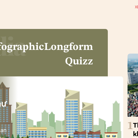
X
fographic
Longform
Quizz
i
hư
1
T
ban
k
h