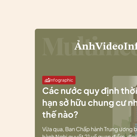
Ảnh
Video
In
Infographic
Các nước quy định thờ
hạn sở hữu chung cư n
thế nào?
Vừa qua, Ban Chấp hành Trung ương 
hành Nghị quyết 21 về quan điểm, địn