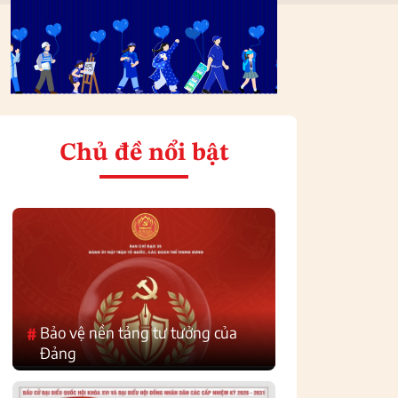
Chủ đề nổi bật
Bảo vệ nền tảng tư tưởng của
#
Đảng