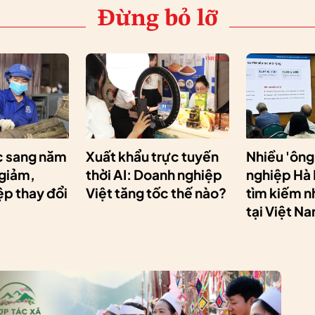
Đừng bỏ lỡ
 sang năm
Xuất khẩu trực tuyến
Nhiều 'ông
 giảm,
thời AI: Doanh nghiệp
nghiệp Hà
p thay đổi
Việt tăng tốc thế nào?
tìm kiếm n
tại Việt N