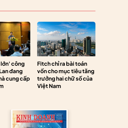
 lớn' công
Fitch chỉ ra bài toán
 Lan đang
vốn cho mục tiêu tăng
hà cung cấp
trưởng hai chữ số của
am
Việt Nam