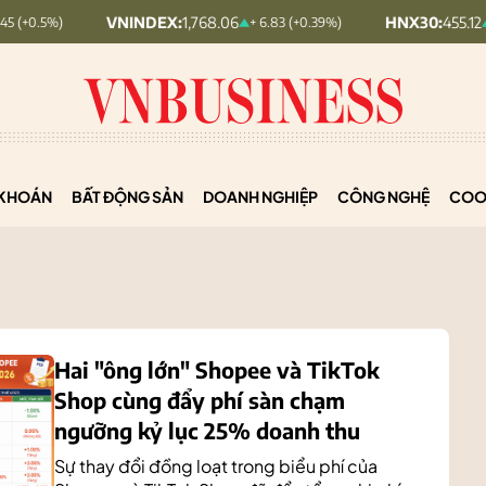
VNINDEX:
1,768.06
HNX30:
455.12
+ 6.83 (+0.39%)
+ 1.63 (+0.36
KHOÁN
BẤT ĐỘNG SẢN
DOANH NGHIỆP
CÔNG NGHỆ
COO
Hai "ông lớn" Shopee và TikTok
Shop cùng đẩy phí sàn chạm
ngưỡng kỷ lục 25% doanh thu
Sự thay đổi đồng loạt trong biểu phí của