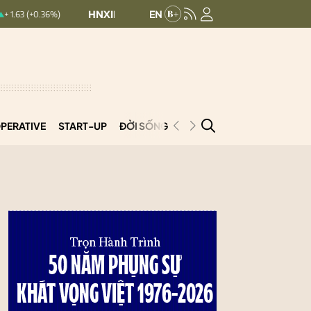
HNXINDEX:
293.44
UPCOMINDEX:
126.99
%)
+ 0.25 (+0.09%)
PERATIVE
START-UP
ĐỜI SỐNG
PODCAST
VNCOOP