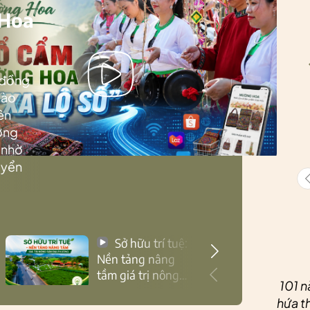
 Hoa
 đồng
Lào
ên
ướng
 nhờ
uyển
Sở hữu trí tuệ:
Nền tảng nâng
tầm giá trị nông
101 n
sản Thái Nguyên
hứa th