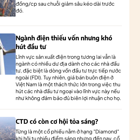
đồng/cp sau chuỗi giảm sâu kéo dài trước
đó.
Ngành điện thiếu vốn nhưng khó
hút đầu tư
Lĩnh vực sản xuất điện trong tương lai vẫn là
ngành có nhiều dư địa dành cho các nhà đầu
tư, đặc biệt là dòng vốn đầu tư trực tiếp nước
ngoài (FDI). Tuy nhiên, giá bán buôn điện ở
Việt Nam là một thách thức lớn trong việc thu
hút các nhà đầu tư ngoại vào lĩnh vực này nếu
như không đảm bảo đủ biên lợi nhuận cho họ.
CTD có còn cơ hội tỏa sáng?
Từng là một cổ phiếu nằm ở hạng "Diamond"
khi hội tụ nhiều điểm sáng nhưng đến nay, cổ