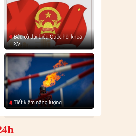
Bầu cử đại biểu Quốc hội khoá
#
XVI
Tiết kiệm năng lượng
#
24h