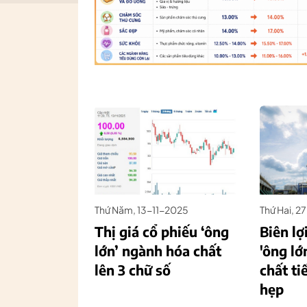
Thứ Năm, 13-11-2025
Thứ Hai, 
Thị giá cổ phiếu ‘ông
Biên lợ
lớn’ ngành hóa chất
'ông lớ
lên 3 chữ số
chất ti
hẹp