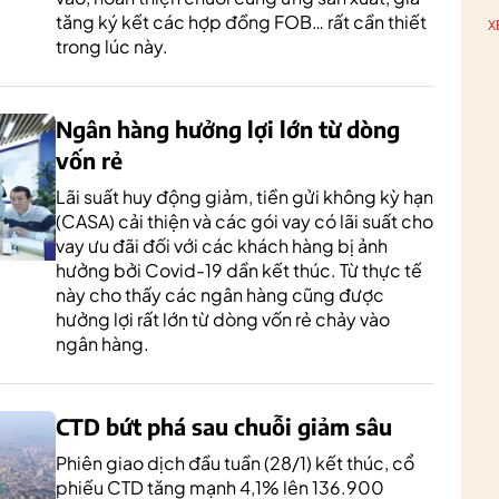
tăng ký kết các hợp đồng FOB… rất cần thiết
X
trong lúc này.
Ngân hàng hưởng lợi lớn từ dòng
vốn rẻ
Lãi suất huy động giảm, tiền gửi không kỳ hạn
(CASA) cải thiện và các gói vay có lãi suất cho
vay ưu đãi đối với các khách hàng bị ảnh
hưởng bởi Covid-19 dần kết thúc. Từ thực tế
này cho thấy các ngân hàng cũng được
hưởng lợi rất lớn từ dòng vốn rẻ chảy vào
ngân hàng.
CTD bứt phá sau chuỗi giảm sâu
Phiên giao dịch đầu tuần (28/1) kết thúc, cổ
phiếu CTD tăng mạnh 4,1% lên 136.900