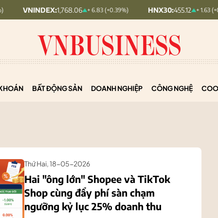
X:
1,768.06
HNX30:
455.12
HN
+ 6.83 (+0.39%)
+ 1.63 (+0.36%)
KHOÁN
BẤT ĐỘNG SẢN
DOANH NGHIỆP
CÔNG NGHỆ
COO
Thứ Hai, 18-05-2026
Hai "ông lớn" Shopee và TikTok
Shop cùng đẩy phí sàn chạm
ngưỡng kỷ lục 25% doanh thu