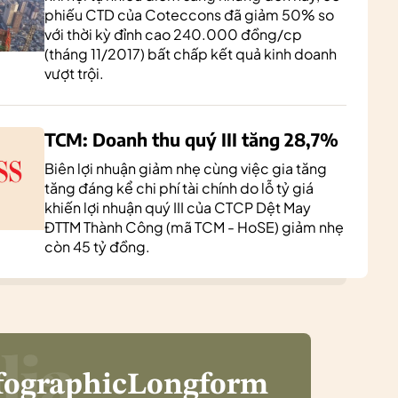
phiếu CTD của Coteccons đã giảm 50% so
với thời kỳ đỉnh cao 240.000 đồng/cp
(tháng 11/2017) bất chấp kết quả kinh doanh
vượt trội.
TCM: Doanh thu quý III tăng 28,7%
Biên lợi nhuận giảm nhẹ cùng việc gia tăng
tăng đáng kể chi phí tài chính do lỗ tỷ giá
khiến lợi nhuận quý III của CTCP Dệt May
ĐTTM Thành Công (mã TCM - HoSE) giảm nhẹ
còn 45 tỷ đồng.
fographic
Longform