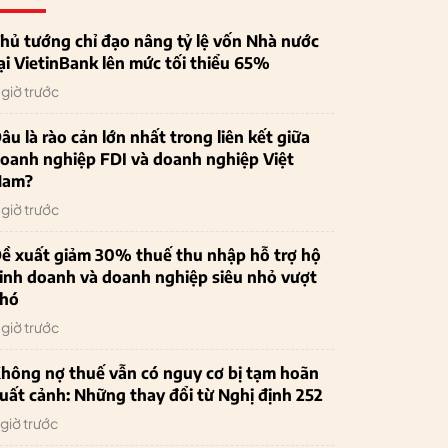
hủ tướng chỉ đạo nâng tỷ lệ vốn Nhà nước
ại VietinBank lên mức tối thiểu 65%
 giờ trước
âu là rào cản lớn nhất trong liên kết giữa
oanh nghiệp FDI và doanh nghiệp Việt
Nam?
 giờ trước
ề xuất giảm 30% thuế thu nhập hỗ trợ hộ
inh doanh và doanh nghiệp siêu nhỏ vượt
hó
 giờ trước
hông nợ thuế vẫn có nguy cơ bị tạm hoãn
uất cảnh: Những thay đổi từ Nghị định 252
 giờ trước