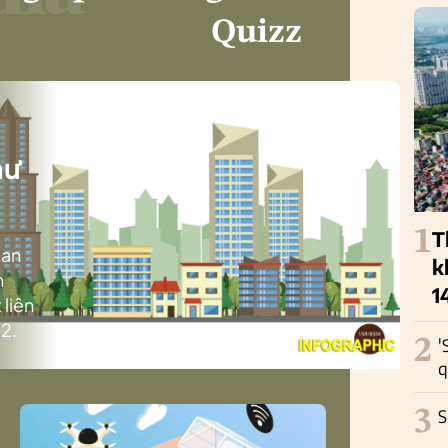
Quizz
i
hư
1
T
ban
k
h
1
 liên
2.
2
'
q
3
S