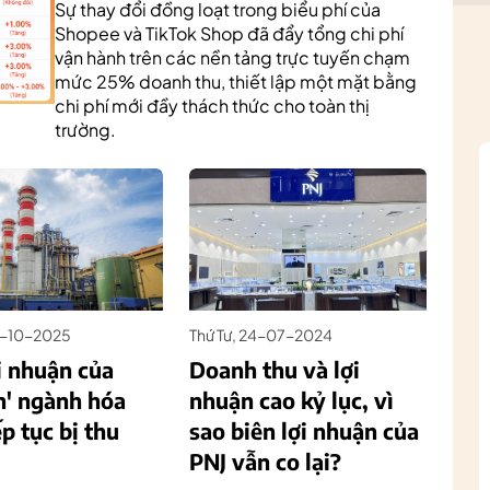
Sự thay đổi đồng loạt trong biểu phí của
Shopee và TikTok Shop đã đẩy tổng chi phí
vận hành trên các nền tảng trực tuyến chạm
mức 25% doanh thu, thiết lập một mặt bằng
chi phí mới đầy thách thức cho toàn thị
trường.
27-10-2025
Thứ Tư, 24-07-2024
i nhuận của
Doanh thu và lợi
n' ngành hóa
nhuận cao kỷ lục, vì
ếp tục bị thu
sao biên lợi nhuận của
PNJ vẫn co lại?