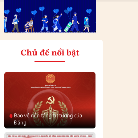
Chủ đề nổi bật
Bảo vệ nền tảng tư tưởng của
#
Đảng