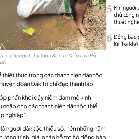
5
Khi người 
chủ công n
thoát ngh
6
Đồng bào d
lùi ‘ba kh
cá nước ngọt” tại thôn Kon Tu Dốp I, xã Pô
Kô.
hể thiết thực trong các thanh niên dân tộc
o Huyện đoàn Đăk Tô chỉ đạo thành lập.
 góp phần khơi dậy niềm đam mê kinh
hu nhập cho các thanh niên dân tộc thiểu
lập nghiệp”.
 là người dân tộc thiểu số, nên những năm
chương trình, giải pháp hỗ trợ hộ đồng bào