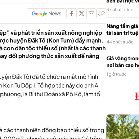
đến bài học v
37 phút trước
Nâng tầm giá 
iệp” và phát triển sản xuất nông nghiệp
tài sản trí tuệ
được huyện Đăk Tô (Kon Tum) đẩy mạnh.
44 phút trước
con dân tộc thiểu số (nhất là các thanh
hay đổi phương thức sản xuất để nâng
Giá vàng tro
nơi bán cao 
1 giờ trước
uyện Đăk Tô) đã tổ chức ra mắt mô hình
n Kon Tu Dốp I. Tổ hợp tác này do anh A
phương, là Bí thư Đoàn xã Pô Kô, làm tổ
là các thanh niên đồng bào thiểu số trong
à 3.000m2, chuyên nuôi các loại: Cá trắm,