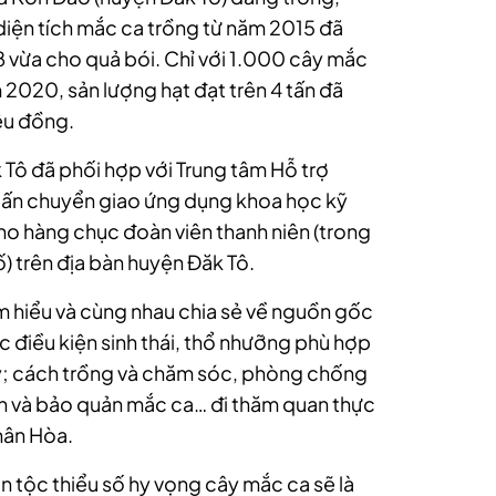
diện tích mắc ca trồng từ năm 2015 đã
 vừa cho quả bói. Chỉ với 1.000 cây mắc
2020, sản lượng hạt đạt trên 4 tấn đã
iệu đồng.
Tô đã phối hợp với Trung tâm Hỗ trợ
huấn chuyển giao ứng dụng khoa học kỹ
ho hàng chục đoàn viên thanh niên (trong
ố) trên địa bàn huyện Đăk Tô.
m hiểu và cùng nhau chia sẻ về nguồn gốc
c điều kiện sinh thái, thổ nhưỡng phù hợp
ây; cách trồng và chăm sóc, phòng chống
h và bảo quản mắc ca… đi thăm quan thực
hân Hòa.
n tộc thiểu số hy vọng cây mắc ca sẽ là