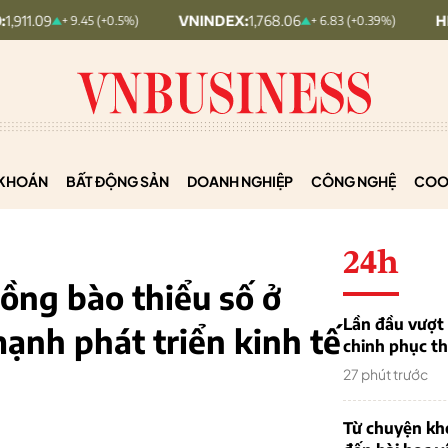
VNINDEX:
1,768.06
HNX30:
455.12
+ 9.45 (+0.5%)
+ 6.83 (+0.39%)
KHOÁN
BẤT ĐỘNG SẢN
DOANH NGHIỆP
CÔNG NGHỆ
COO
24h
ồng bào thiểu số ở
Lần đầu vượt 
mạnh phát triển kinh tế
chinh phục th
27 phút trước
Từ chuyện khở