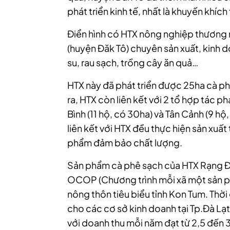
phát triển kinh tế, nhất là khuyến khíc
Điển hình có HTX nông nghiệp thương m
(huyện Đăk Tô) chuyên sản xuất, kinh d
su, rau sạch, trồng cây ăn quả…
HTX này đã phát triển được 25ha cà ph
ra, HTX còn liên kết với 2 tổ hợp tác p
Bình (11 hộ, có 30ha) và Tân Cảnh (9 hộ,
liên kết với HTX đều thực hiện sản xuất
phẩm đảm bảo chất lượng.
Sản phẩm cà phê sạch của HTX Rạng Đ
OCOP (Chương trình mỗi xã một sản ph
nông thôn tiêu biểu tỉnh Kon Tum. Thờ
cho các cơ sở kinh doanh tại Tp.Đà Lạ
với doanh thu mỗi năm đạt từ 2,5 đến 