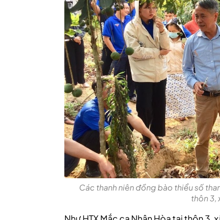
Các thanh niên đồng bào thiểu số tha
thôn 3,
Như HTX Mắc ca Nhân Hòa tại thôn 3, x