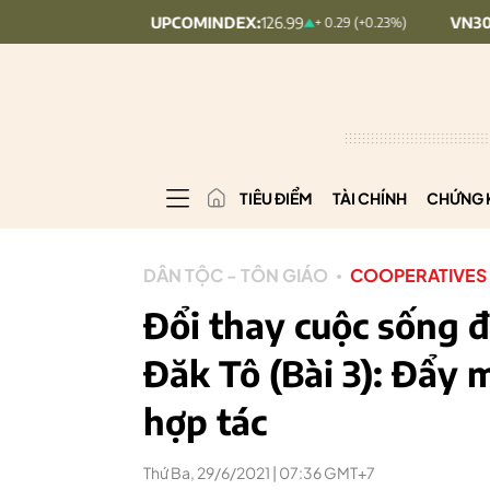
UPCOMINDEX:
126.99
VN30:
1,911.09
09%)
+ 0.29 (+0.23%)
TIÊU ĐIỂM
TÀI CHÍNH
CHỨNG 
DÂN TỘC - TÔN GIÁO
COOPERATIVES
Đổi thay cuộc sống đ
Đăk Tô (Bài 3): Đẩy 
hợp tác
Thứ Ba, 29/6/2021 | 07:36 GMT+7