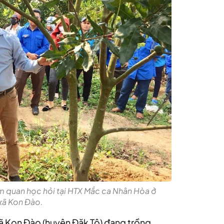
m quan học hỏi tại HTX Mắc ca Nhân Hòa ở
 xã Kon Đào.
ã Kon Đào (huyện Đăk Tô) đang trồng,