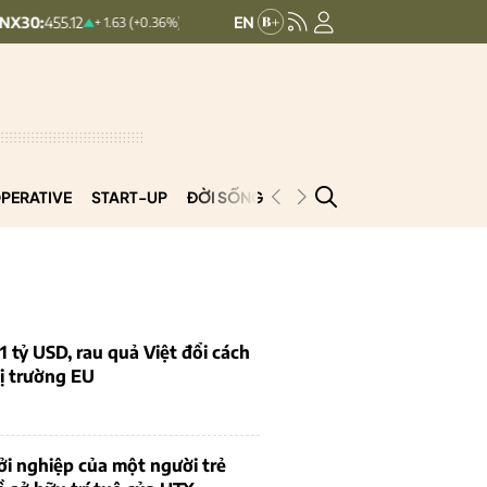
HNXINDEX:
293.44
UPCOMIN
+ 1.63 (+0.36%)
+ 0.25 (+0.09%)
PERATIVE
START-UP
ĐỜI SỐNG
PODCAST
VNCOOP
1 tỷ USD, rau quả Việt đổi cách
ị trường EU
i nghiệp của một người trẻ