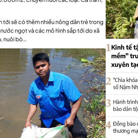
 tới sẽ có thêm nhiều nông dân trẻ trong
 nước ngọt và các mô hình sắp tới do xã
à, nuôi bò…
1
Kinh tế t
mềm” trư
xuyên tạ
2
"Chìa khóa
số Nậm Nh
3
Hành trình
bào dân tộ
4
Đồng bào d
thương mại