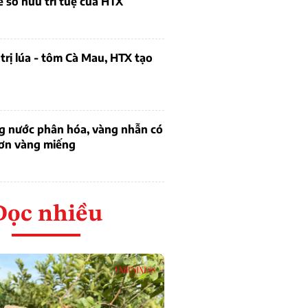
ề sở hữu trí tuệ của HTX
trị lúa - tôm Cà Mau, HTX tạo
ng nước phân hóa, vàng nhẫn có
hơn vàng miếng
Đọc nhiều