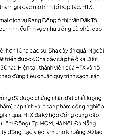
h tham gia các mô hình tổ hợp tác, HTX.
ại dịch vụ Rạng Đông ở thị trấn Đăk Tô
oanh nhiều lĩnh vực như trồng cà phê, cao
ê, hơn 10ha cao su, 5ha cây ăn quả. Ngoài
hát triển được 60ha cây cà phê ở xã Diên
 30ha). Hiện tại, thành viên của HTX và hộ
 theo đúng tiêu chuẩn quy trình sạch, sản
ông đã được chứng nhận đạt chất lượng
ẩm) cấp tỉnh và là sản phẩm công nghiệp
i gian qua, HTX đã ký hợp đồng cung cấp
t (Lâm Đồng), Tp.HCM, Hà Nội, Đà Nẵng...
3 tỷ đồng, tạo việc làm cho khoảng 30 lao