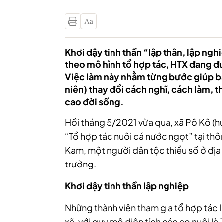
Khơi dậy tinh thần “lập thân, lập ngh
theo mô hình tổ hợp tác, HTX đang 
Việc làm này nhằm từng bước giúp bà 
niên) thay đổi cách nghĩ, cách làm, t
cao đời sống.
Hồi tháng 5/2021 vừa qua, xã Pô Kô (h
“Tổ hợp tác nuôi cá nước ngọt” tại thô
Kam, một người dân tộc thiểu số ở địa 
trưởng.
Khơi dậy tinh thần lập nghiệp
Những thành viên tham gia tổ hợp tác 
xã, với quy mô diện tích các ao nuôi l