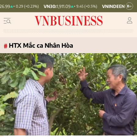
VN30:
1,911.09
VNINDEX:
1,768.06
+ 0.29 (+0.23%)
+ 9.45 (+0.5%)
+ 6.83 
HTX Mắc ca Nhân Hòa
#