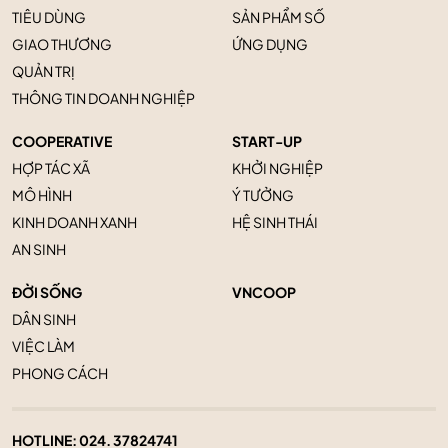
TIÊU DÙNG
SẢN PHẨM SỐ
GIAO THƯƠNG
ỨNG DỤNG
QUẢN TRỊ
THÔNG TIN DOANH NGHIỆP
COOPERATIVE
START-UP
HỢP TÁC XÃ
KHỞI NGHIỆP
MÔ HÌNH
Ý TƯỞNG
KINH DOANH XANH
HỆ SINH THÁI
AN SINH
ĐỜI SỐNG
VNCOOP
DÂN SINH
VIỆC LÀM
PHONG CÁCH
HOTLINE:
024. 37824741