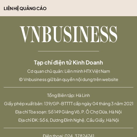
LIÊN HỆ QUẢNG CÁO
Tạp chí điện tử Kinh Doanh
Cơ quan chủ quản: Liên minh HTX Việt Nam
© Vnbusiness giữ bản quyền nội dung trên website
Tổng Biên tập: Hà Linh
Giấy phép xuất bản: 139/GP-BTTTT cấp ngày 04 tháng 3 năm 2021
Địa chỉ Tòa soạn: Số 149 Giảng Võ, P. Ô Chợ Dừa, Hà Nội
Địa chỉ ĐK: Số 6, Dương Đình Nghệ, Cầu Giấy, Hà Nội
Điện thoại:
024. 37824741