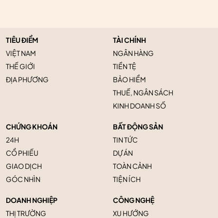
TIÊU ĐIỂM
TÀI CHÍNH
VIỆT NAM
NGÂN HÀNG
THẾ GIỚI
TIỀN TỆ
ĐỊA PHƯƠNG
BẢO HIỂM
THUẾ, NGÂN SÁCH
KINH DOANH SỐ
CHỨNG KHOÁN
BẤT ĐỘNG SẢN
24H
TIN TỨC
CỔ PHIẾU
DỰ ÁN
GIAO DỊCH
TOÀN CẢNH
GÓC NHÌN
TIỆN ÍCH
DOANH NGHIỆP
CÔNG NGHỆ
THỊ TRƯỜNG
XU HƯỚNG