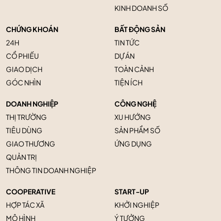
KINH DOANH SỐ
CHỨNG KHOÁN
BẤT ĐỘNG SẢN
24H
TIN TỨC
CỔ PHIẾU
DỰ ÁN
GIAO DỊCH
TOÀN CẢNH
GÓC NHÌN
TIỆN ÍCH
DOANH NGHIỆP
CÔNG NGHỆ
THỊ TRƯỜNG
XU HƯỚNG
TIÊU DÙNG
SẢN PHẨM SỐ
GIAO THƯƠNG
ỨNG DỤNG
QUẢN TRỊ
THÔNG TIN DOANH NGHIỆP
COOPERATIVE
START-UP
HỢP TÁC XÃ
KHỞI NGHIỆP
MÔ HÌNH
Ý TƯỞNG