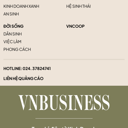
KINH DOANH XANH
HỆ SINH THÁI
AN SINH
ĐỜI SỐNG
VNCOOP
DÂN SINH
VIỆC LÀM
PHONG CÁCH
HOTLINE:
024. 37824741
LIÊN HỆ QUẢNG CÁO