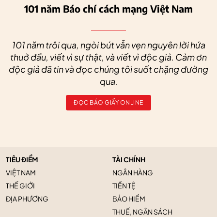
101 năm Báo chí cách mạng Việt Nam
101 năm trôi qua, ngòi bút vẫn vẹn nguyên lời hứa
thuở đầu, viết vì sự thật, và viết vì độc giả. Cảm ơn
độc giả đã tin và đọc chúng tôi suốt chặng đường
qua.
ĐỌC BÁO GIẤY ONLINE
TIÊU ĐIỂM
TÀI CHÍNH
VIỆT NAM
NGÂN HÀNG
THẾ GIỚI
TIỀN TỆ
ĐỊA PHƯƠNG
BẢO HIỂM
THUẾ, NGÂN SÁCH