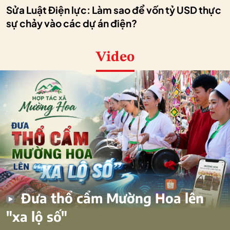
Sửa Luật Điện lực: Làm sao để vốn tỷ USD thực
sự chảy vào các dự án điện?
Video
Đưa thổ cẩm Mường Hoa lên
"xa lộ số"