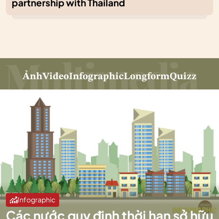
partnership with Thailand
Ảnh
Video
Infographic
Longform
Quizz
Infographic
Các nước quy định thời hạn sở hữu