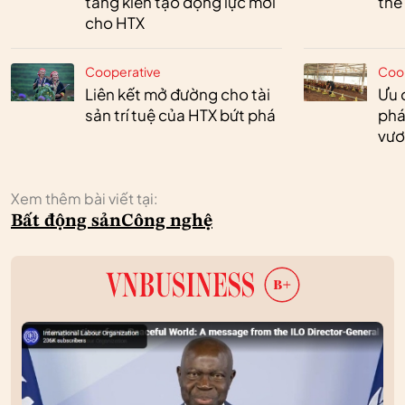
tảng kiến tạo động lực mới
thế
cho HTX
Cooperative
Coo
Liên kết mở đường cho tài
Ưu 
sản trí tuệ của HTX bứt phá
phá
vươ
Xem thêm bài viết tại:
Bất động sản
Công nghệ