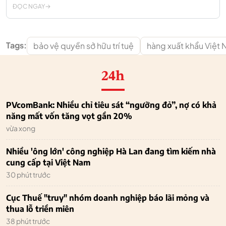
ĐỌC NGAY
Tags:
bảo vệ quyền sở hữu trí tuệ
hàng xuất khẩu Việt
24h
PVcomBank: Nhiều chỉ tiêu sát “ngưỡng đỏ”, nợ có khả
năng mất vốn tăng vọt gần 20%
vừa xong
Nhiều 'ông lớn' công nghiệp Hà Lan đang tìm kiếm nhà
cung cấp tại Việt Nam
30 phút trước
Cục Thuế "truy" nhóm doanh nghiệp báo lãi mỏng và
thua lỗ triền miên
38 phút trước