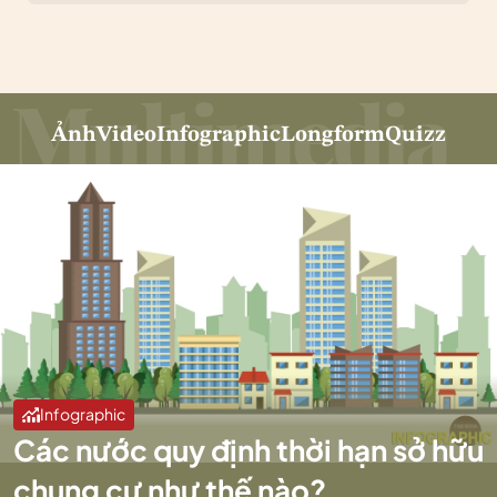
Ảnh
Video
Infographic
Longform
Quizz
Infographic
Các nước quy định thời hạn sở hữu
chung cư như thế nào?