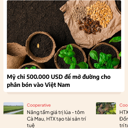
Mỹ chi 500.000 USD để mở đường cho
phân bón vào Việt Nam
Cooperative
Coo
Nâng tầm giá trị lúa - tôm
HTX
Cà Mau, HTX tạo tài sản trí
Đồn
tuệ
trí 