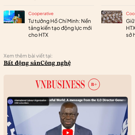
Cooperative
Coo
Tư tưởng Hồ Chí Minh: Nền
Giữ
tảng kiến tạo động lực mới
HTX
cho HTX
sở h
Xem thêm bài viết tại:
Bất động sản
Công nghệ