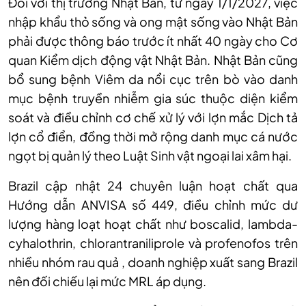
Đối với thị trường Nhật Bản, từ ngày 1/1/2027, việc
nhập khẩu thỏ sống và ong mật sống vào Nhật Bản
phải được thông báo trước ít nhất 40 ngày cho Cơ
quan Kiểm dịch động vật Nhật Bản. Nhật Bản cũng
bổ sung bệnh Viêm da nổi cục trên bò vào danh
mục bệnh truyền nhiễm gia súc thuộc diện kiểm
soát và điều chỉnh cơ chế xử lý với lợn mắc Dịch tả
lợn cổ điển, đồng thời mở rộng danh mục cá nước
ngọt bị quản lý theo Luật Sinh vật ngoại lai xâm hại.
Brazil cập nhật 24 chuyên luận hoạt chất qua
Hướng dẫn ANVISA số 449, điều chỉnh mức dư
lượng hàng loạt hoạt chất như boscalid, lambda-
cyhalothrin, chlorantraniliprole và profenofos trên
nhiều nhóm rau quả , doanh nghiệp xuất sang Brazil
nên đối chiếu lại mức MRL áp dụng.