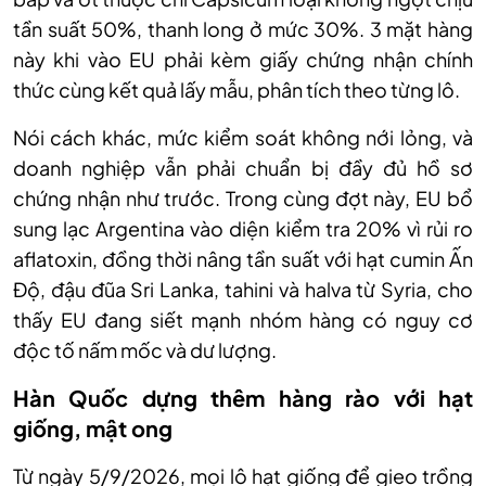
tần suất 50%, thanh long ở mức 30%. 3 mặt hàng
này khi vào EU phải kèm giấy chứng nhận chính
thức cùng kết quả lấy mẫu, phân tích theo từng lô.
Nói cách khác, mức kiểm soát không nới lỏng, và
doanh nghiệp vẫn phải chuẩn bị đầy đủ hồ sơ
chứng nhận như trước. Trong cùng đợt này, EU bổ
sung lạc Argentina vào diện kiểm tra 20% vì rủi ro
aflatoxin, đồng thời nâng tần suất với hạt cumin Ấn
Độ, đậu đũa Sri Lanka, tahini và halva từ Syria, cho
thấy EU đang siết mạnh nhóm hàng có nguy cơ
độc tố nấm mốc và dư lượng.
Hàn Quốc dựng thêm hàng rào với hạt
giống, mật ong
Từ ngày 5/9/2026, mọi lô hạt giống để gieo trồng