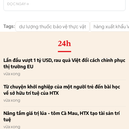
ĐỌC NGAY
Tags:
dư lượng thuốc bảo vệ thực vật
hàng xuất khẩu 
24h
Lần đầu vượt 1 tỷ USD, rau quả Việt đổi cách chinh phục
thị trường EU
vừa xong
Từ chuyện khởi nghiệp của một người trẻ đến bài học
về sở hữu trí tuệ của HTX
vừa xong
Nâng tầm giá trị lúa - tôm Cà Mau, HTX tạo tài sản trí
tuệ
vừa xong