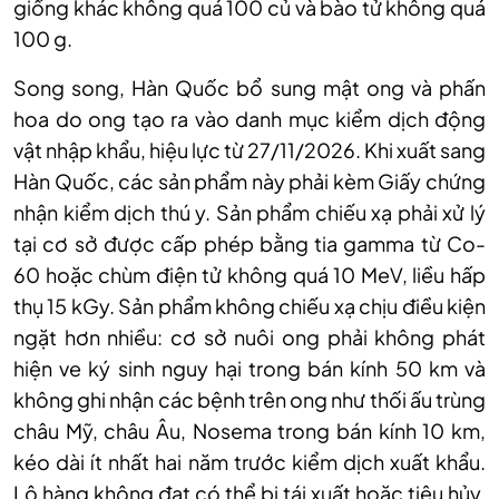
giống khác không quá 100 củ và bào tử không quá
100 g.
Song song, Hàn Quốc bổ sung mật ong và phấn
hoa do ong tạo ra vào danh mục kiểm dịch động
vật nhập khẩu, hiệu lực từ 27/11/2026. Khi xuất sang
Hàn Quốc, các sản phẩm này phải kèm Giấy chứng
nhận kiểm dịch thú y. Sản phẩm chiếu xạ phải xử lý
tại cơ sở được cấp phép bằng tia gamma từ Co-
60 hoặc chùm điện tử không quá 10 MeV, liều hấp
thụ 15 kGy. Sản phẩm không chiếu xạ chịu điều kiện
ngặt hơn nhiều: cơ sở nuôi ong phải không phát
hiện ve ký sinh nguy hại trong bán kính 50 km và
không ghi nhận các bệnh trên ong như thối ấu trùng
châu Mỹ, châu Âu, Nosema trong bán kính 10 km,
kéo dài ít nhất hai năm trước kiểm dịch xuất khẩu.
Lô hàng không đạt có thể bị tái xuất hoặc tiêu hủy.