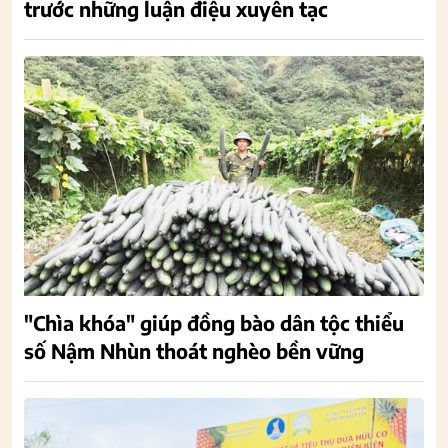
trước những luận điệu xuyên tạc
"Chìa khóa" giúp đồng bào dân tộc thiểu
số Nậm Nhùn thoát nghèo bền vững