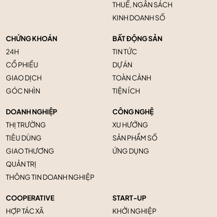
THUẾ, NGÂN SÁCH
KINH DOANH SỐ
CHỨNG KHOÁN
BẤT ĐỘNG SẢN
24H
TIN TỨC
CỔ PHIẾU
DỰ ÁN
GIAO DỊCH
TOÀN CẢNH
GÓC NHÌN
TIỆN ÍCH
DOANH NGHIỆP
CÔNG NGHỆ
THỊ TRƯỜNG
XU HƯỚNG
TIÊU DÙNG
SẢN PHẨM SỐ
GIAO THƯƠNG
ỨNG DỤNG
QUẢN TRỊ
THÔNG TIN DOANH NGHIỆP
COOPERATIVE
START-UP
HỢP TÁC XÃ
KHỞI NGHIỆP