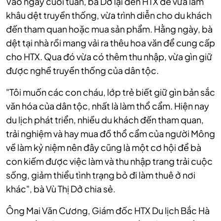
Vào ngày cuối tuần, bà Dở lại đến HTX để vừa làm
khâu dệt truyền thống, vừa trình diễn cho du khách
đến tham quan hoặc mua sản phẩm. Hằng ngày, bà
dệt tại nhà rồi mang vải ra thêu hoa văn để cung cấp
cho HTX. Qua đó vừa có thêm thu nhập, vừa gìn giữ
được nghề truyền thống của dân tộc.
"Tôi muốn các con cháu, lớp trẻ biết giữ gìn bản sắc
văn hóa của dân tộc, nhất là làm thổ cẩm. Hiện nay
du lịch phát triển, nhiều du khách đến tham quan,
trải nghiệm và hay mua đồ thổ cẩm của người Mông
về làm kỷ niệm nên đây cũng là một cơ hội để bà
con kiếm được việc làm và thu nhập trang trải cuộc
sống, giảm thiểu tình trạng bỏ đi làm thuê ở nơi
khác", bà Vù Thị Dở chia sẻ.
Ông Mai Văn Cương, Giám đốc HTX Du lịch Bắc Hà