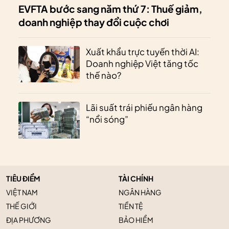
EVFTA bước sang năm thứ 7: Thuế giảm,
doanh nghiệp thay đổi cuộc chơi
Xuất khẩu trực tuyến thời AI:
Doanh nghiệp Việt tăng tốc
thế nào?
Lãi suất trái phiếu ngân hàng
“nổi sóng”
TIÊU ĐIỂM
TÀI CHÍNH
VIỆT NAM
NGÂN HÀNG
THẾ GIỚI
TIỀN TỆ
ĐỊA PHƯƠNG
BẢO HIỂM