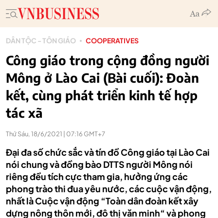
DÂN TỘC - TÔN GIÁO
COOPERATIVES
Công giáo trong cộng đồng người
Mông ở Lào Cai (Bài cuối): Đoàn
kết, cùng phát triển kinh tế hợp
tác xã
Thứ Sáu, 18/6/2021 | 07:16 GMT+7
Đại đa số chức sắc và tín đồ Công giáo tại Lào Cai
nói chung và đồng bào DTTS người Mông nói
riêng đều tích cực tham gia, hưởng ứng các
phong trào thi đua yêu nước, các cuộc vận động,
nhất là Cuộc vận động “Toàn dân đoàn kết xây
dựng nông thôn mới, đô thị văn minh“ và phong