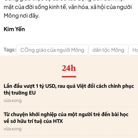
mặt của đời sống kinh tế, văn hóa, xã hội của người
Mông nơi đây.
Kim Yến
Tags:
CÔng giáo của người Mông
dân tộc Mông
Họ
24h
Lần đầu vượt 1 tỷ USD, rau quả Việt đổi cách chinh phục
thị trường EU
vừa xong
Từ chuyện khởi nghiệp của một người trẻ đến bài học
về sở hữu trí tuệ của HTX
vừa xong