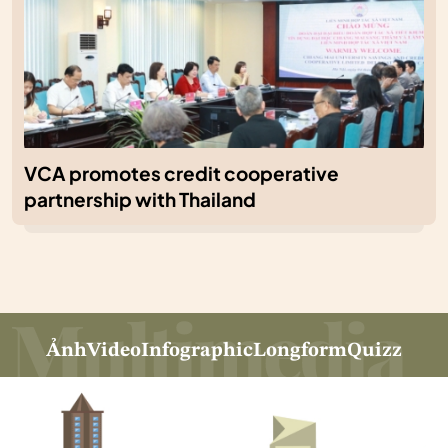
VCA promotes credit cooperative
partnership with Thailand
Ảnh
Video
Infographic
Longform
Quizz