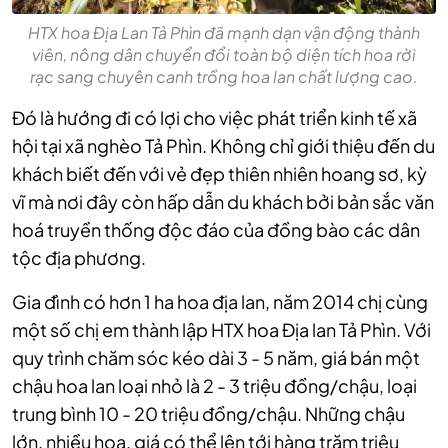
HTX hoa Địa Lan Tả Phìn đã mạnh dạn vận động thành
viên, nông dân chuyển đổi toàn bộ diện tích hoa rời
rạc sang chuyên canh trồng hoa lan chất lượng cao.
Đó là hướng đi có lợi cho việc phát triển kinh tế xã
hội tại xã nghèo Tả Phìn. Không chỉ giới thiệu đến du
khách biết đến với vẻ đẹp thiên nhiên hoang sơ, kỳ
vĩ mà nơi đây còn hấp dẫn du khách bởi bản sắc văn
hoá truyền thống độc đáo của đồng bào các dân
tộc địa phương.
Gia đình có hơn 1 ha hoa địa lan, năm 2014 chị cùng
một số chị em thành lập HTX hoa Địa lan Tả Phìn. Với
quy trình chăm sóc kéo dài 3 - 5 năm, giá bán một
chậu hoa lan loại nhỏ là 2 - 3 triệu đồng/chậu, loại
trung bình 10 - 20 triệu đồng/chậu. Những chậu
lớn, nhiều hoa, giá có thể lên tới hàng trăm triệu