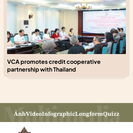
VCA promotes credit cooperative
partnership with Thailand
Ảnh
Video
Infographic
Longform
Quizz