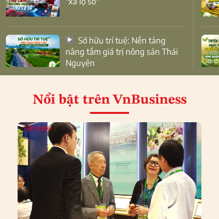
"xa lộ số"
Sở hữu trí tuệ: Nền tảng
nâng tầm giá trị nông sản Thái
Nguyên
Nổi bật
trên VnBusiness