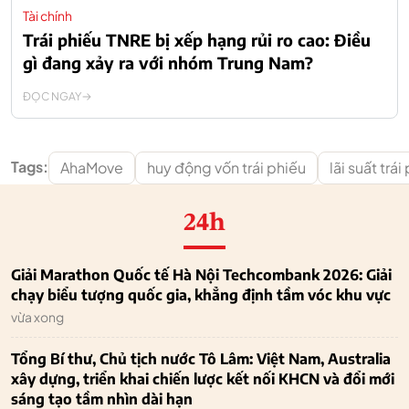
Tài chính
Trái phiếu TNRE bị xếp hạng rủi ro cao: Điều
gì đang xảy ra với nhóm Trung Nam?
ĐỌC NGAY
Tags:
AhaMove
huy động vốn trái phiếu
lãi suất trái
24h
Giải Marathon Quốc tế Hà Nội Techcombank 2026: Giải
chạy biểu tượng quốc gia, khẳng định tầm vóc khu vực
vừa xong
Tổng Bí thư, Chủ tịch nước Tô Lâm: Việt Nam, Australia
xây dựng, triển khai chiến lược kết nối KHCN và đổi mới
sáng tạo tầm nhìn dài hạn