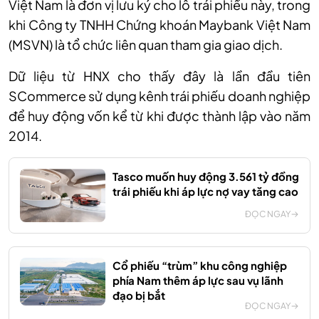
Việt Nam là đơn vị lưu ký cho lô trái phiếu này, trong
khi Công ty TNHH Chứng khoán Maybank Việt Nam
(MSVN) là tổ chức liên quan tham gia giao dịch.
Dữ liệu từ HNX cho thấy đây là lần đầu tiên
SCommerce sử dụng kênh trái phiếu doanh nghiệp
để huy động vốn kể từ khi được thành lập vào năm
2014.
Tasco muốn huy động 3.561 tỷ đồng
trái phiếu khi áp lực nợ vay tăng cao
ĐỌC NGAY
Cổ phiếu “trùm” khu công nghiệp
phía Nam thêm áp lực sau vụ lãnh
đạo bị bắt
ĐỌC NGAY