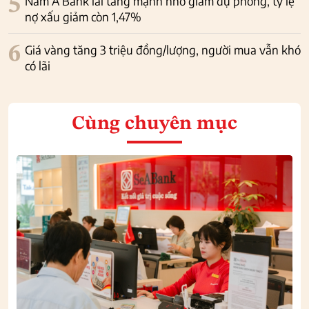
5
Nam A Bank lãi tăng mạnh nhờ giảm dự phòng, tỷ lệ
nợ xấu giảm còn 1,47%
6
Giá vàng tăng 3 triệu đồng/lượng, người mua vẫn khó
có lãi
Cùng chuyên mục