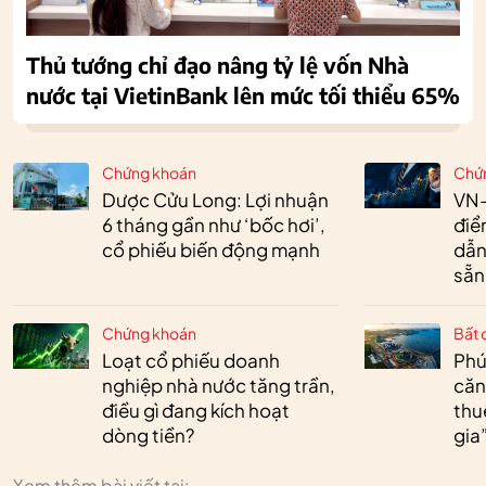
Thủ tướng chỉ đạo nâng tỷ lệ vốn Nhà
nước tại VietinBank lên mức tối thiểu 65%
Chứng khoán
Chứ
Dược Cửu Long: Lợi nhuận
VN-
6 tháng gần như ‘bốc hơi’,
điể
cổ phiếu biến động mạnh
dẫn
sẵn
Chứng khoán
Bất 
Loạt cổ phiếu doanh
Phú
nghiệp nhà nước tăng trần,
căn
điều gì đang kích hoạt
thu
dòng tiền?
gia
Xem thêm bài viết tại: