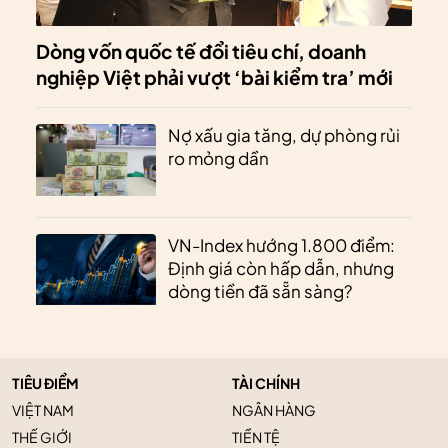
Dòng vốn quốc tế đổi tiêu chí, doanh
nghiệp Việt phải vượt ‘bài kiểm tra’ mới
Nợ xấu gia tăng, dự phòng rủi
ro mỏng dần
VN-Index hướng 1.800 điểm:
Định giá còn hấp dẫn, nhưng
dòng tiền đã sẵn sàng?
TIÊU ĐIỂM
TÀI CHÍNH
VIỆT NAM
NGÂN HÀNG
THẾ GIỚI
TIỀN TỆ